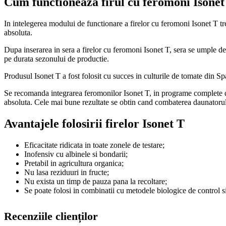
Cum functioneaza firul cu feromoni Isonet
In intelegerea modului de functionare a firelor cu feromoni Isonet T t
absoluta.
Dupa inserarea in sera a firelor cu feromoni Isonet T, sera se umple d
pe durata sezonului de productie.
Produsul Isonet T a fost folosit cu succes in culturile de tomate din Sp
Se recomanda integrarea feromonilor Isonet T, in programe complete de
absoluta. Cele mai bune rezultate se obtin cand combaterea daunatorulu
Avantajele folosirii firelor Isonet T
Eficacitate ridicata in toate zonele de testare;
Inofensiv cu albinele si bondarii;
Pretabil in agricultura organica;
Nu lasa reziduuri in fructe;
Nu exista un timp de pauza pana la recoltare;
Se poate folosi in combinatii cu metodele biologice de control si
Recenziile clienților