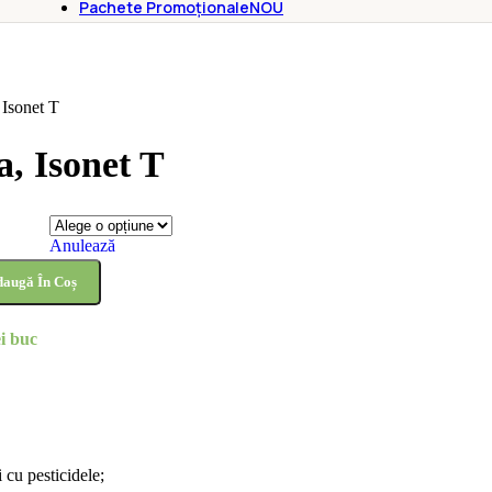
Pachete Promoționale
NOU
 Isonet T
, Isonet T
Anulează
augă În Coș
i
buc
 cu pesticidele;