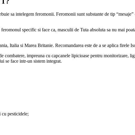
 T?
rebuie sa intelegem feromonii. Feromonii sunt substante de tip “mesaje”
e feromonul specific si face ca, masculii de Tuta absoluta sa nu mai poa
ania, Italia si Marea Britanie. Recomandarea este de a se aplica firele Is
 combatere, impreuna cu capcanele lipicioase pentru monitorizare, ligh
i se face intr-un sistem integrat.
 cu pesticidele;