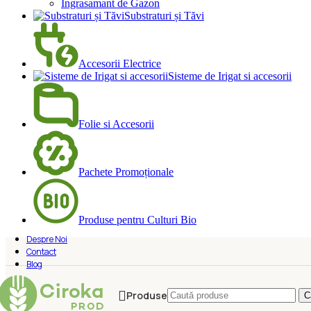
Ingrasamant de Gazon
Substraturi și Tăvi
Accesorii Electrice
Sisteme de Irigat si accesorii
Folie si Accesorii
Pachete Promoționale
Produse pentru Culturi Bio
Despre Noi
Contact
Blog
Produse
C