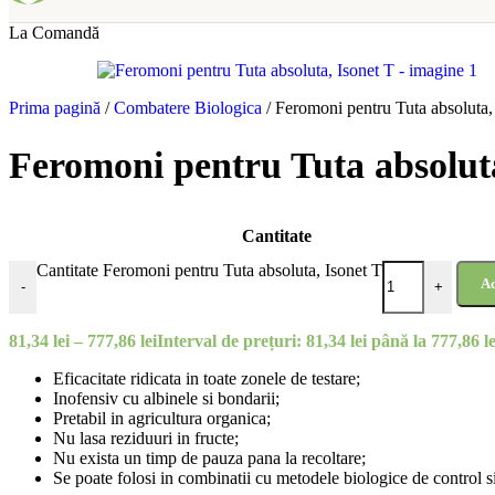
La Comandă
Prima pagină
/
Combatere Biologica
/
Feromoni pentru Tuta absoluta,
Feromoni pentru Tuta absoluta
Cantitate
Cantitate Feromoni pentru Tuta absoluta, Isonet T
Ad
-
+
81,34
lei
–
777,86
lei
Interval de prețuri: 81,34 lei până la 777,86 le
Eficacitate ridicata in toate zonele de testare;
Inofensiv cu albinele si bondarii;
Pretabil in agricultura organica;
Nu lasa reziduuri in fructe;
Nu exista un timp de pauza pana la recoltare;
Se poate folosi in combinatii cu metodele biologice de control si