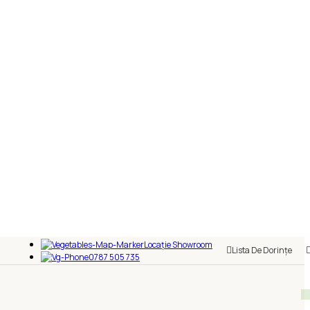
Locație Showroom
Lista De Dorințe
0787 505 735