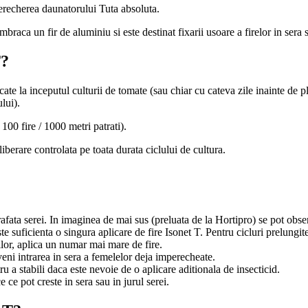
erecherea daunatorului Tuta absoluta.
braca un fir de aluminiu si este destinat fixarii usoare a firelor in sera
T?
te la inceputul culturii de tomate (sau chiar cu cateva zile inainte de plan
lui).
100 fire / 1000 metri patrati).
liberare controlata pe toata durata ciclului de cultura.
rafata serei. In imaginea de mai sus (preluata de la Hortipro) se pot obse
te suficienta o singura aplicare de fire Isonet T. Pentru cicluri prelungite
ilor, aplica un numar mai mare de fire.
eveni intrarea in sera a femelelor deja imperecheate.
ru a stabili daca este nevoie de o aplicare aditionala de insecticid.
 ce pot creste in sera sau in jurul serei.