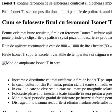
Isonet T
contine feromoni ce se elibereaza controlat si blocheaza imp
Firul Isonet T este compus din doua tuburi paralele de polimeri, unul im
Cum se foloseste firul cu feromoni Isonet 
Pentru cele mai bune rezultate, firele cu feromoni Isonet T trebuie aplica
poate prinde de clipsurile de palisare (vezi poza din descrierea produsu
Rata de aplicare recomandata este de 800 – 1000 de fire / hectar (80 – 
Firele Isonet T suporta excelent variatiile de temperatura si asigura o e
Incearca o distribuire cat mai uniforma a firelor Isonet T pe sup
In cazul culturilor din Romania, pentru cicluri scurte si medii, es
In cazul in care se observa un atac mai mare pe marginile solari
Foloseste plase anti-insecte la toate intrarile in sera pentru a pr
Monitorizati periodic gradul de infestare pe frunze si fructe pent
Distrugeti intotdeauna rezidurile si eliminati solanaceele salbatice