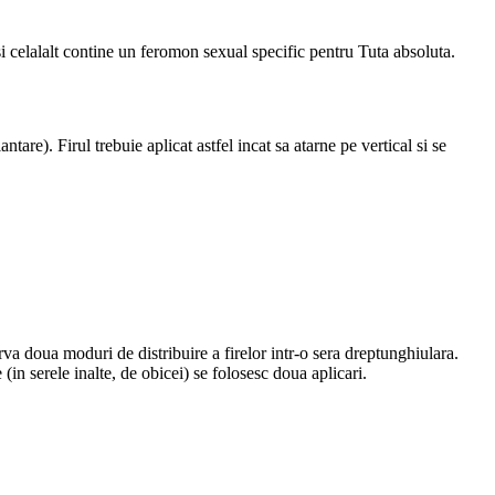
 si celalalt contine un feromon sexual specific pentru Tuta absoluta.
tare). Firul trebuie aplicat astfel incat sa atarne pe vertical si se
rva doua moduri de distribuire a firelor intr-o sera dreptunghiulara.
 (in serele inalte, de obicei) se folosesc doua aplicari.