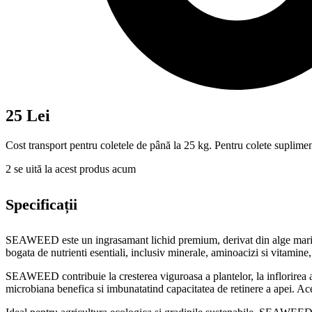
25 Lei
Cost transport pentru coletele de până la 25 kg. Pentru colete suplimen
2
se uită la acest produs acum
Specificații
SEAWEED este un ingrasamant lichid premium, derivat din alge marine, s
bogata de nutrienti esentiali, inclusiv minerale, aminoacizi si vitamine
SEAWEED contribuie la cresterea viguroasa a plantelor, la inflorirea ab
microbiana benefica si imbunatatind capacitatea de retinere a apei. Acea