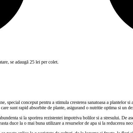
tare, se adaugă 25 lei per colet.
pecial conceput pentru a stimula cresterea sanatoasa a plantelor si a i
, care sunt rapid absorbite de plante, asigurand o nutritie optima si un de
undenta si la sporirea rezistentei impotriva bolilor si a stresului. De 
sta duce la o mai buna utilizare a resurselor de apa si la reducerea neces