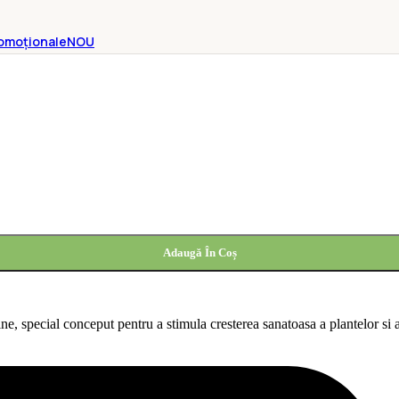
omoționale
NOU
Adaugă În Coș
pecial conceput pentru a stimula cresterea sanatoasa a plantelor si a i