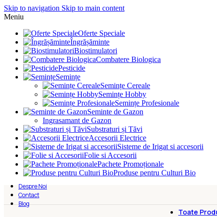
Skip to navigation
Skip to main content
Meniu
Oferte Speciale
Îngrășăminte
Biostimulatori
Combatere Biologica
Pesticide
Semințe
Semințe Cereale
Semințe Hobby
Semințe Profesionale
Seminte de Gazon
Ingrasamant de Gazon
Substraturi și Tăvi
Accesorii Electrice
Sisteme de Irigat si accesorii
Folie si Accesorii
Pachete Promoționale
Produse pentru Culturi Bio
Despre Noi
Contact
Blog
Toate Prod