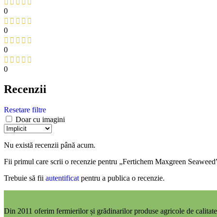
0
0
0
0
Recenzii
Resetare filtre
Doar cu imagini
Nu există recenzii până acum.
Fii primul care scrii o recenzie pentru „Fertichem Maxgreen Seaweed
Trebuie să fii
autentificat
pentru a publica o recenzie.
Din 2011 oferim fermierilor și grădinarilor produse agricole de calitate,