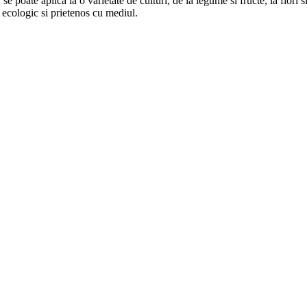
 poate aplica la o varietate de culturi, de la legume si fructe, la flori
 ecologic si prietenos cu mediul.