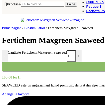
Culturi Bio
Produse
Caută
Reduceri
Pachete Pr
Prima pagină
/
Biostimulatori
/
Fertichem Maxgreen Seaweed
Fertichem Maxgreen Seaweed
Cantitate Fertichem Maxgreen Seaweed
-
+
100,00
lei
1l
SEAWEED este un ingrasamant lichid premium, derivat din alge marine, s
Adaugă la favorite