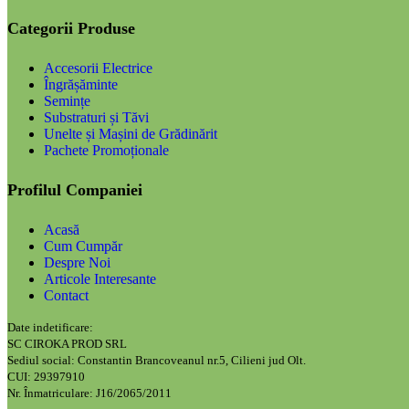
Categorii Produse
Accesorii Electrice
Îngrășăminte
Semințe
Substraturi și Tăvi
Unelte și Mașini de Grădinărit
Pachete Promoționale
Profilul Companiei
Acasă
Cum Cumpăr
Despre Noi
Articole Interesante
Contact
Date indetificare:
SC CIROKA PROD SRL
Sediul social: Constantin Brancoveanul nr.5, Cilieni jud Olt.
CUI: 29397910
Nr. Înmatriculare: J16/2065/2011