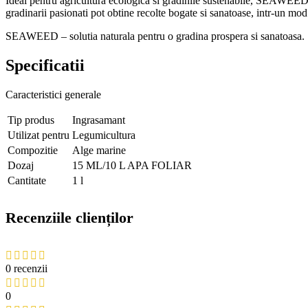
Ideal pentru agricultura ecologica si gradinile sustenabile, SEAWEED se
gradinarii pasionati pot obtine recolte bogate si sanatoase, intr-un mod
SEAWEED – solutia naturala pentru o gradina prospera si sanatoasa.
Specificatii
Caracteristici generale
Tip produs
Ingrasamant
Utilizat pentru
Legumicultura
Compozitie
Alge marine
Dozaj
15 ML/10 L APA FOLIAR
Cantitate
1 l
Recenziile clienților
0 recenzii
0