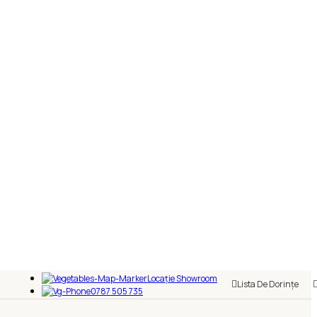
Locație Showroom
Lista De Dorințe
0787 505 735