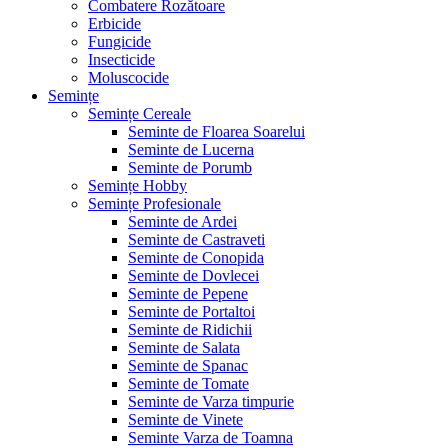
Combatere Rozătoare
Erbicide
Fungicide
Insecticide
Moluscocide
Semințe
Semințe Cereale
Seminte de Floarea Soarelui
Seminte de Lucerna
Seminte de Porumb
Semințe Hobby
Semințe Profesionale
Seminte de Ardei
Seminte de Castraveti
Seminte de Conopida
Seminte de Dovlecei
Seminte de Pepene
Seminte de Portaltoi
Seminte de Ridichii
Seminte de Salata
Seminte de Spanac
Seminte de Tomate
Seminte de Varza timpurie
Seminte de Vinete
Seminte Varza de Toamna