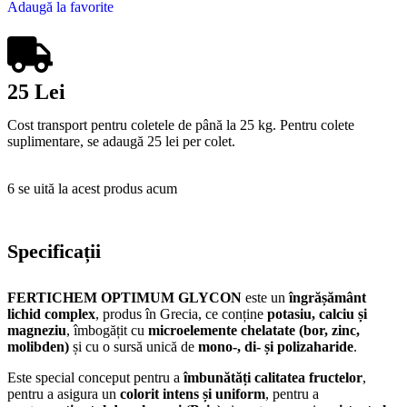
Adaugă la favorite
25 Lei
Cost transport pentru coletele de până la 25 kg. Pentru colete
suplimentare, se adaugă 25 lei per colet.
6
se uită la acest produs acum
Specificații
FERTICHEM OPTIMUM GLYCON
este un
îngrășământ
lichid complex
, produs în Grecia, ce conține
potasiu, calciu și
magneziu
, îmbogățit cu
microelemente chelatate (bor, zinc,
molibden)
și cu o sursă unică de
mono-, di- și polizaharide
.
Este special conceput pentru a
îmbunătăți calitatea fructelor
,
pentru a asigura un
colorit intens și uniform
, pentru a