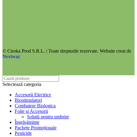
© Ciroka Prod S.R.L. | Toate drepturile rezervate. Website creat de
Nextway
Selectează categoria
Accesorii Electrice
Biostimulatori
Combatere Biologica
Folie si Accesorii
Solutii pentru umbrire
Îngrășăminte
Pachete Promoționale
Pesticide