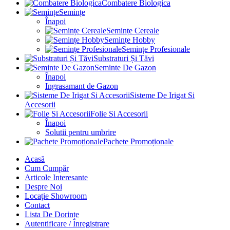
Combatere Biologica
Semințe
Înapoi
Semințe Cereale
Semințe Hobby
Semințe Profesionale
Substraturi Și Tăvi
Seminte De Gazon
Înapoi
Ingrasamant de Gazon
Sisteme De Irigat Si
Accesorii
Folie Si Accesorii
Înapoi
Solutii pentru umbrire
Pachete Promoționale
Acasă
Cum Cumpăr
Articole Interesante
Despre Noi
Locație Showroom
Contact
Lista De Dorințe
Autentificare / Înregistrare