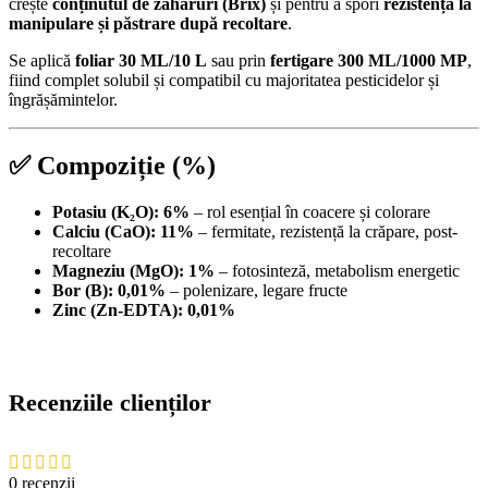
crește
conținutul de zaharuri (Brix)
și pentru a spori
rezistența la
manipulare și păstrare după recoltare
.
Se aplică
foliar 30 ML/10 L
sau prin
fertigare 300 ML/1000 MP
,
fiind complet solubil și compatibil cu majoritatea pesticidelor și
îngrășămintelor.
✅ Compoziție (%)
Potasiu (K₂O): 6%
– rol esențial în coacere și colorare
Calciu (CaO): 11%
– fermitate, rezistență la crăpare, post-
recoltare
Magneziu (MgO): 1%
– fotosinteză, metabolism energetic
Bor (B): 0,01%
– polenizare, legare fructe
Zinc (Zn-EDTA): 0,01%
Recenziile clienților
0 recenzii