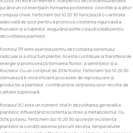
Azotul (N) este un element vital pentru dezvoltarea plantelor,
jucând un rol esențial în formarea proteinelor, clorofilei și a altor
compuși cheie. Fertichem Sol 10 20 30 furnizează o cantitate
adecvată de azot pentru a promova creșterea viguroasă a
frunzelor și a tulpinilor, asigurând astfel o bază solidă pentru
dezvoltarea plantelor.
Fosforul (P) este esențial pentru dezvoltarea sistemului
radicular și a structurii plantei. Acesta contribuie la transferul de
energie și promovează formarea florilor, a semințelor și a
fructelor. Cu un conținut de 20% fosfor, Fertichem Sol 10 20 30
stimulează în mod eficient procesele de reproducere și
producție a plantelor, contribuind la obținerea unor recolte de
calitate superioară.
Potasiul (K) este un nutrient vital în dezvoltarea generală a
plantelor, influențând rezistența la stres și metabolismul. Cu
30% potasiu, Fertichem Sol 10 20 30 sporește rezistența
plantelor la condiții adverse precum seceta, temperaturile