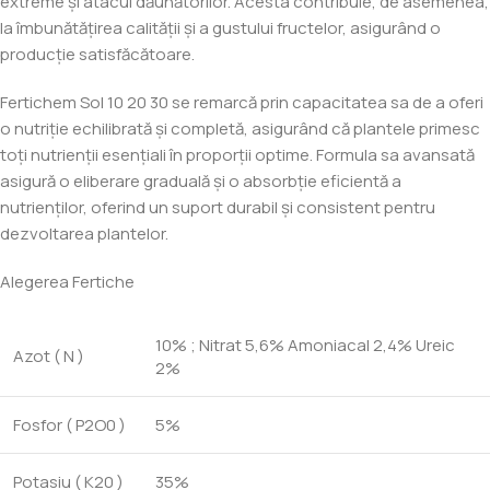
extreme și atacul dăunătorilor. Acesta contribuie, de asemenea,
la îmbunătățirea calității și a gustului fructelor, asigurând o
producție satisfăcătoare.
Fertichem Sol 10 20 30 se remarcă prin capacitatea sa de a oferi
o nutriție echilibrată și completă, asigurând că plantele primesc
toți nutrienții esențiali în proporții optime. Formula sa avansată
asigură o eliberare graduală și o absorbție eficientă a
nutrienților, oferind un suport durabil și consistent pentru
dezvoltarea plantelor.
Alegerea Fertiche
10% ; Nitrat 5,6% Amoniacal 2,4% Ureic
Azot ( N )
2%
Fosfor ( P2O0 )
5%
Potasiu ( K20 )
35%