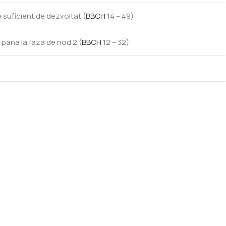
e suficient de dezvoltat (
BBCH
14 – 49)
e pana la faza de nod 2 (
BBCH
12 – 32)