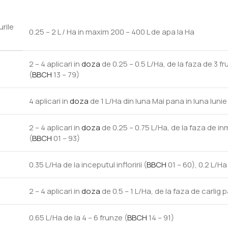
rile
0.25 – 2 L / Ha in maxim 200 – 400 L de apa la Ha
2 – 4 aplicari in
doza
de 0.25 – 0.5 L/Ha, de la faza de 3 f
(
BBCH
13 – 79)
4 aplicari in
doza
de 1 L/Ha din luna Mai pana in luna Iunie
2 – 4 aplicari in
doza
de 0.25 – 0.75 L/Ha, de la faza de i
(
BBCH
01 – 93)
0.35 L/Ha de la inceputul infloririi (
BBCH
01 – 60), 0.2 L/Ha
2 – 4 aplicari in
doza
de 0.5 – 1 L/Ha, de la faza de carlig 
0.65 L/Ha de la 4 – 6 frunze (
BBCH
14 – 91)