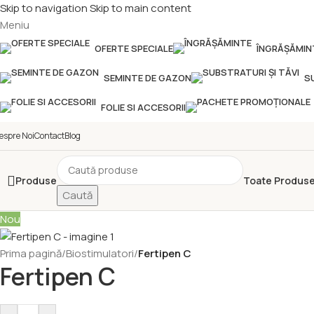
Skip to navigation
Skip to main content
Meniu
OFERTE SPECIALE
ÎNGRĂȘĂMIN
SEMINTE DE GAZON
S
FOLIE SI ACCESORII
espre Noi
Contact
Blog
Produse
Toate Produse
Caută
Nou
Prima pagină
/
Biostimulatori
/
Fertipen C
Fertipen C