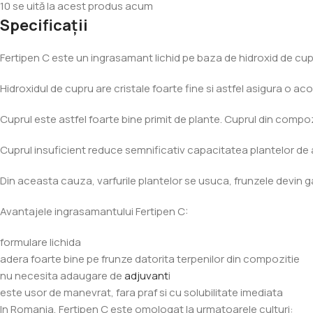
10
se uită la acest produs acum
Specificații
Fertipen C este un ingrasamant lichid pe baza de hidroxid de cupru
Hidroxidul de cupru are cristale foarte fine si astfel asigura o aco
Cuprul este astfel foarte bine primit de plante. Cuprul din compozit
Cuprul insuficient reduce semnificativ capacitatea plantelor de a
Din aceasta cauza, varfurile plantelor se usuca, frunzele devin g
Avantajele ingrasamantului Fertipen C:
formulare lichida
adera foarte bine pe frunze datorita terpenilor din compozitie
nu necesita adaugare de
adjuvant
i
este usor de manevrat, fara praf si cu solubilitate imediata
In Romania, Fertipen C este omologat la urmatoarele culturi: