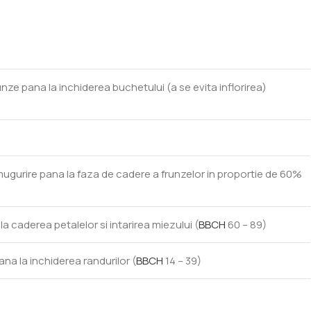
runze pana la inchiderea buchetului (a se evita inflorirea)
nmugurire pana la faza de cadere a frunzelor in proportie de 60%
 la caderea petalelor si intarirea miezului (
BBCH
60 – 89)
pana la inchiderea randurilor (
BBCH
14 – 39)