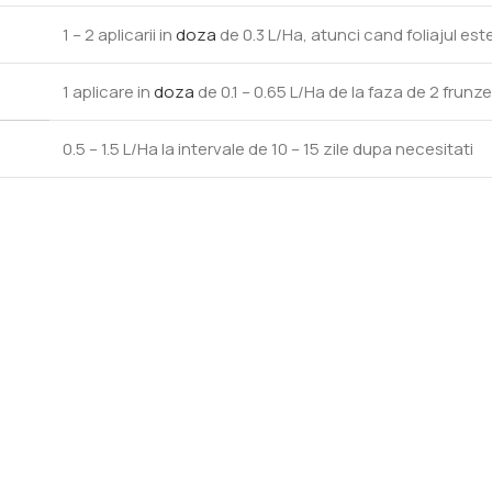
1 – 2 aplicarii in
doza
de 0.3 L/Ha, atunci cand foliajul est
1 aplicare in
doza
de 0.1 – 0.65 L/Ha de la faza de 2 frunz
0.5 – 1.5 L/Ha la intervale de 10 – 15 zile dupa necesitati