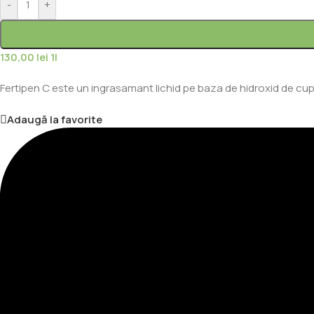
-
+
130,00
lei
1l
Fertipen C este un ingrasamant lichid pe baza de hidroxid de cupru
Adaugă la favorite