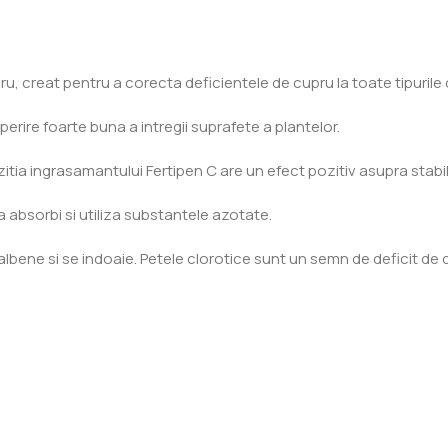
, creat pentru a corecta deficientele de cupru la toate tipurile d
perire foarte buna a intregii suprafete a plantelor.
ia ingrasamantului Fertipen C are un efect pozitiv asupra stabilitat
 absorbi si utiliza substantele azotate.
albene si se indoaie. Petele clorotice sunt un semn de deficit de 