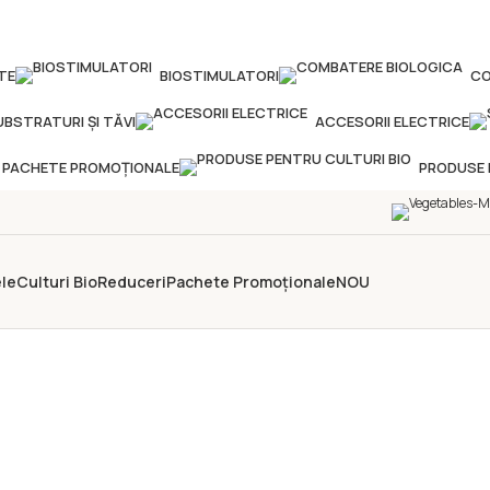
TE
BIOSTIMULATORI
CO
UBSTRATURI ȘI TĂVI
ACCESORII ELECTRICE
PACHETE PROMOȚIONALE
PRODUSE 
le
Culturi Bio
Reduceri
Pachete Promoționale
NOU