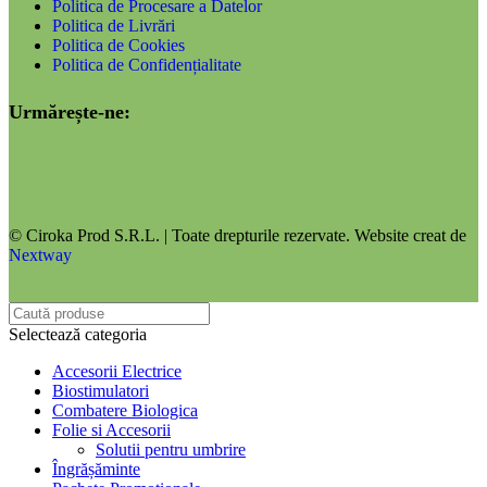
Politica de Procesare a Datelor
Politica de Livrări
Politica de Cookies
Politica de Confidențialitate
Urmărește-ne:
© Ciroka Prod S.R.L. | Toate drepturile rezervate. Website creat de
Nextway
Selectează categoria
Accesorii Electrice
Biostimulatori
Combatere Biologica
Folie si Accesorii
Solutii pentru umbrire
Îngrășăminte