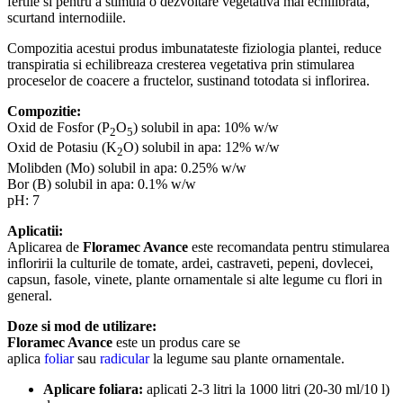
fertile si pentru a stimula o dezvoltare vegetativa mai echilibrata,
scurtand internodiile.
Compozitia acestui produs imbunatateste fiziologia plantei, reduce
transpiratia si echilibreaza cresterea vegetativa prin stimularea
proceselor de coacere a fructelor, sustinand totodata si inflorirea.
Compozitie:
Oxid de Fosfor (P
O
) solubil in apa: 10% w/w
2
5
Oxid de Potasiu (K
O) solubil in apa: 12% w/w
2
Molibden (Mo) solubil in apa: 0.25% w/w
Bor (B) solubil in apa: 0.1% w/w
pH: 7
Aplicatii:
Aplicarea de
Floramec Avance
este recomandata pentru stimularea
infloririi la culturile de tomate, ardei, castraveti, pepeni, dovlecei,
capsun, fasole, vinete, plante ornamentale si alte legume cu flori in
general.
Doze si mod de utilizare:
Floramec Avance
este un produs care se
aplica
foliar
sau
radicular
la legume sau plante ornamentale.
Aplicare foliara:
aplicati 2-3 litri la 1000 litri (20-30 ml/10 l)