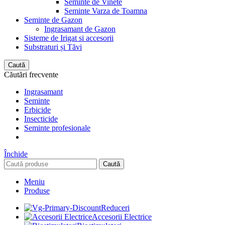
Seminte de Vinete
Seminte Varza de Toamna
Seminte de Gazon
Ingrasamant de Gazon
Sisteme de Irigat si accesorii
Substraturi și Tăvi
Caută
Căutări frecvente
Ingrasamant
Seminte
Erbicide
Insecticide
Seminte profesionale
Închide
Caută
Meniu
Produse
Reduceri
Accesorii Electrice