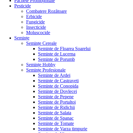
Pachete Promoționale
Pesticide
Combatere Rozătoare
Erbicide
Fungicide
Insecticide
Moluscocide
Semințe
Semințe Cereale
Seminte de Floarea Soarelui
Seminte de Lucerna
Seminte de Porumb
Semințe Hobby
Semințe Profesionale
Seminte de Ardei
Seminte de Castraveti
Seminte de Conopida
Seminte de Dovlecei
Seminte de Pepene
Seminte de Portaltoi
Seminte de Ridichii
Seminte de Salata
Seminte de Spanac
Seminte de Tomate
Seminte de Varza timpurie