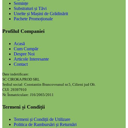
Semințe
Substraturi și Tăvi
Unelte și Mașini de Grădinărit
Pachete Promoționale
Profilul Companiei
Acasă
Cum Cumpăr
Despre Noi
Articole Interesante
Contact
Date indetificare:
SC CIROKA PROD SRL
Sediul social: Constantin Brancoveanul nr.5, Cilieni jud Olt.
CUI: 29397910
Nr. Înmatriculare: J16/2065/2011
Termeni și Condiții
Termeni și Condiții de Utilizare
Politica de Rambursări și Returnări