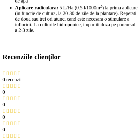
de apa
2
Aplicare radiculara:
5 L/Ha (0.5 l/1000m
) la prima aplicare
(in functie de cultura, la 20-30 de zile de la plantare). Repetati
de doua sau trei ori atunci cand este necesara o stimulare a
infloririi. La culturile hidroponice, impartiti
doza
pe parcursul
a 2-3 zile.
Recenziile clienților
0 recenzii
0
0
0
0