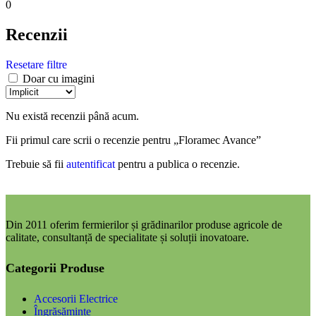
0
Recenzii
Resetare filtre
Doar cu imagini
Nu există recenzii până acum.
Fii primul care scrii o recenzie pentru „Floramec Avance”
Trebuie să fii
autentificat
pentru a publica o recenzie.
Din 2011 oferim fermierilor și grădinarilor produse agricole de
calitate, consultanță de specialitate și soluții inovatoare.
Categorii Produse
Accesorii Electrice
Îngrășăminte