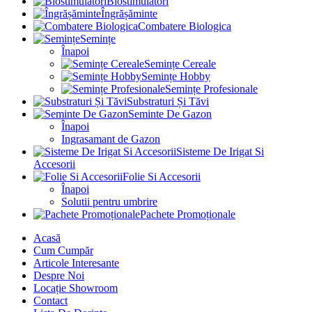
Biostimulatori
Îngrășăminte
Combatere Biologica
Semințe
Înapoi
Semințe Cereale
Semințe Hobby
Semințe Profesionale
Substraturi Și Tăvi
Seminte De Gazon
Înapoi
Ingrasamant de Gazon
Sisteme De Irigat Si
Accesorii
Folie Si Accesorii
Înapoi
Solutii pentru umbrire
Pachete Promoționale
Acasă
Cum Cumpăr
Articole Interesante
Despre Noi
Locație Showroom
Contact