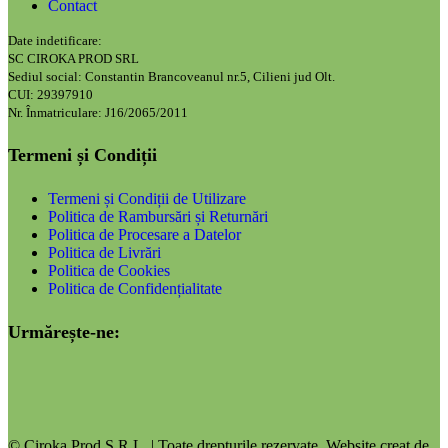
Contact
Date indetificare:
SC CIROKA PROD SRL
Sediul social: Constantin Brancoveanul nr.5, Cilieni jud Olt.
CUI: 29397910
Nr. Înmatriculare: J16/2065/2011
Termeni și Condiții
Termeni și Condiții de Utilizare
Politica de Rambursări și Returnări
Politica de Procesare a Datelor
Politica de Livrări
Politica de Cookies
Politica de Confidențialitate
Urmărește-ne:
© Ciroka Prod S.R.L. | Toate drepturile rezervate. Website creat de