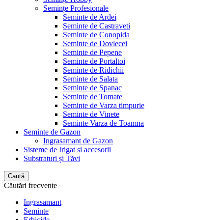
Semințe Profesionale
Seminte de Ardei
Seminte de Castraveti
Seminte de Conopida
Seminte de Dovlecei
Seminte de Pepene
Seminte de Portaltoi
Seminte de Ridichii
Seminte de Salata
Seminte de Spanac
Seminte de Tomate
Seminte de Varza timpurie
Seminte de Vinete
Seminte Varza de Toamna
Seminte de Gazon
Ingrasamant de Gazon
Sisteme de Irigat si accesorii
Substraturi și Tăvi
Caută
Căutări frecvente
Ingrasamant
Seminte
Erbicide