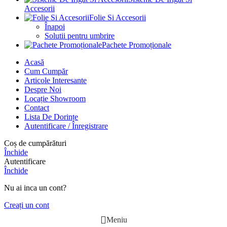
Accesorii
Folie Si Accesorii
Înapoi
Solutii pentru umbrire
Pachete Promoționale
Acasă
Cum Cumpăr
Articole Interesante
Despre Noi
Locație Showroom
Contact
Lista De Dorințe
Autentificare / Înregistrare
Coș de cumpărături
Închide
Autentificare
Închide
Nu ai inca un cont?
Creați un cont
Meniu