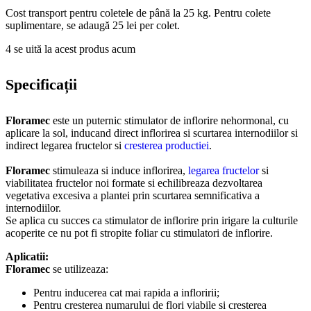
Cost transport pentru coletele de până la 25 kg. Pentru colete
suplimentare, se adaugă 25 lei per colet.
4
se uită la acest produs acum
Specificații
Floramec
este un puternic stimulator de inflorire nehormonal, cu
aplicare la sol, inducand direct inflorirea si scurtarea internodiilor si
indirect legarea fructelor si
cresterea productiei
.
Floramec
stimuleaza si induce inflorirea,
legarea fructelor
si
viabilitatea fructelor noi formate si echilibreaza dezvoltarea
vegetativa excesiva a plantei prin scurtarea semnificativa a
internodiilor.
Se aplica cu succes ca stimulator de inflorire prin irigare la culturile
acoperite ce nu pot fi stropite foliar cu stimulatori de inflorire.
Aplicatii:
Floramec
se utilizeaza:
Pentru inducerea cat mai rapida a infloririi;
Pentru cresterea numarului de flori viabile si cresterea