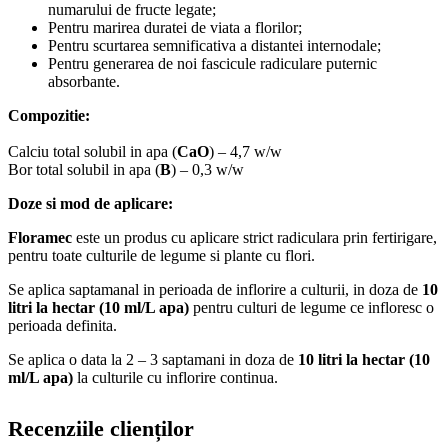
numarului de fructe legate;
Pentru marirea duratei de viata a florilor;
Pentru scurtarea semnificativa a distantei internodale;
Pentru generarea de noi fascicule radiculare puternic
absorbante.
Compozitie:
Calciu total solubil in apa (
CaO
) – 4,7 w/w
Bor total solubil in apa (
B
) – 0,3 w/w
Doze si mod de aplicare:
Floramec
este un produs cu aplicare strict radiculara prin fertirigare,
pentru toate culturile de legume si plante cu flori.
Se aplica saptamanal in perioada de inflorire a culturii, in
doza
de
10
litri la hectar
(10 ml/L apa)
pentru culturi de legume ce infloresc o
perioada definita.
Se aplica o data la 2 – 3 saptamani in
doza
de
10 litri la hectar
(10
ml/L apa)
la culturile cu inflorire continua.
Recenziile clienților