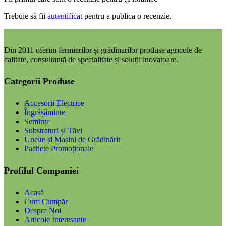
Trebuie să fii
autentificat
pentru a publica o recenzie.
Din 2011 oferim fermierilor și grădinarilor produse agricole de
calitate, consultanță de specialitate și soluții inovatoare.
Categorii Produse
Accesorii Electrice
Îngrășăminte
Semințe
Substraturi și Tăvi
Unelte și Mașini de Grădinărit
Pachete Promoționale
Profilul Companiei
Acasă
Cum Cumpăr
Despre Noi
Articole Interesante