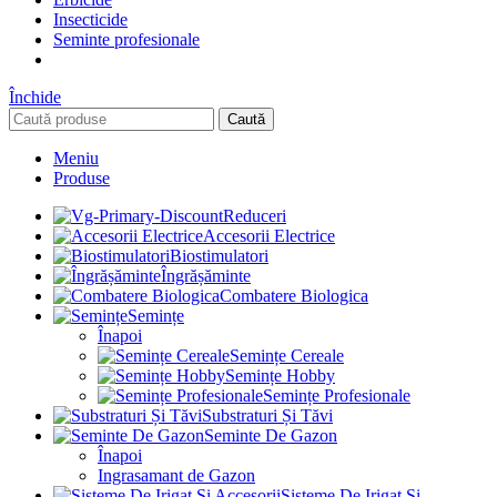
Insecticide
Seminte profesionale
Închide
Caută
Meniu
Produse
Reduceri
Accesorii Electrice
Biostimulatori
Îngrășăminte
Combatere Biologica
Semințe
Înapoi
Semințe Cereale
Semințe Hobby
Semințe Profesionale
Substraturi Și Tăvi
Seminte De Gazon
Înapoi
Ingrasamant de Gazon
Sisteme De Irigat Si