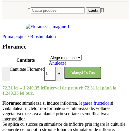
Caută
Prima pagină
/
Biostimulatori
Floramec
Cantitate
Anulează
Cantitate Floramec
Adaugă În Coș
-
+
72,31
lei
–
1.240,35
lei
Interval de prețuri: 72,31 lei până la
1.240,35 lei
buc.
Floramec
stimuleaza si induce inflorirea,
legarea fructelor
si
viabilitatea fructelor noi formate si echilibreaza dezvoltarea
vegetativa excesiva a plantei prin scurtarea semnificativa a
internodiilor.
Se aplica cu succes ca stimulator de inflorire prin irigare la culturile
acoperite ce nu pot fi stropite foliar cu stimulatori de inflorire.