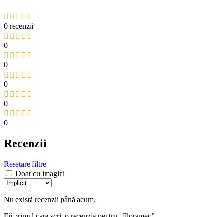
0 recenzii
0
0
0
0
0
Recenzii
Resetare filtre
Doar cu imagini
Nu există recenzii până acum.
Fii primul care scrii o recenzie pentru „Floramec”