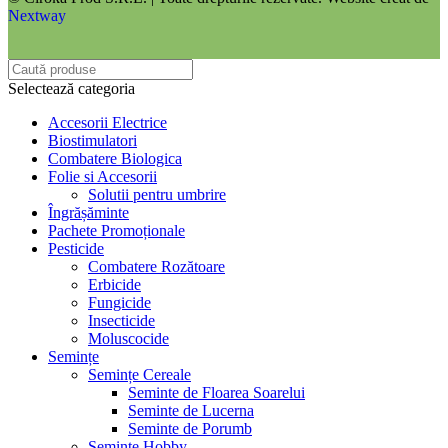
Nextway
Selectează categoria
Accesorii Electrice
Biostimulatori
Combatere Biologica
Folie si Accesorii
Solutii pentru umbrire
Îngrășăminte
Pachete Promoționale
Pesticide
Combatere Rozătoare
Erbicide
Fungicide
Insecticide
Moluscocide
Semințe
Semințe Cereale
Seminte de Floarea Soarelui
Seminte de Lucerna
Seminte de Porumb
Semințe Hobby