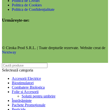
Politica de Livrări
Politica de Cookies
Politica de Confidențialitate
Urmărește-ne:
© Ciroka Prod S.R.L. | Toate drepturile rezervate. Website creat de
Nextway
Selectează categoria
Accesorii Electrice
Biostimulatori
Combatere Biologica
Folie si Accesorii
Solutii pentru umbrire
Îngrășăminte
Pachete Promoționale
Pesticide