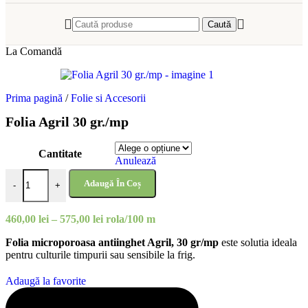
Caută
La Comandă
Prima pagină
/
Folie si Accesorii
Folia Agril 30 gr./mp
Cantitate
Anulează
Cantitate Folia Agril 30 gr./mp
Adaugă În Coș
-
+
Interval
460,00
lei
–
575,00
lei
rola/100 m
de
Folia microporoasa antiinghet Agril, 30 gr/mp
este solutia ideala
prețuri:
pentru culturile timpurii sau sensibile la frig.
460,00 lei
până
la
Adaugă la favorite
575,00 lei