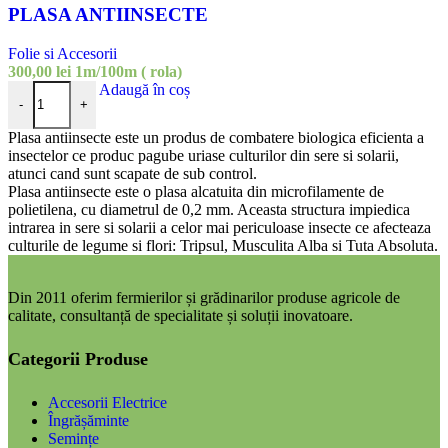
PLASA ANTIINSECTE
Folie si Accesorii
300,00
lei
1m/100m ( rola)
Cantitate PLASA ANTIINSECTE
Adaugă în coș
-
+
Plasa antiinsecte este un produs de combatere biologica eficienta a
insectelor ce produc pagube uriase culturilor din sere si solarii,
atunci cand sunt scapate de sub control.
Plasa antiinsecte este o plasa alcatuita din microfilamente de
polietilena, cu diametrul de 0,2 mm. Aceasta structura impiedica
intrarea in sere si solarii a celor mai periculoase insecte ce afecteaza
culturile de legume si flori: Tripsul, Musculita Alba si Tuta Absoluta.
Din 2011 oferim fermierilor și grădinarilor produse agricole de
calitate, consultanță de specialitate și soluții inovatoare.
Categorii Produse
Accesorii Electrice
Îngrășăminte
Semințe