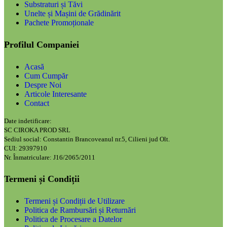
Substraturi și Tăvi
Unelte și Mașini de Grădinărit
Pachete Promoționale
Profilul Companiei
Acasă
Cum Cumpăr
Despre Noi
Articole Interesante
Contact
Date indetificare:
SC CIROKA PROD SRL
Sediul social: Constantin Brancoveanul nr.5, Cilieni jud Olt.
CUI: 29397910
Nr. Înmatriculare: J16/2065/2011
Termeni și Condiții
Termeni și Condiții de Utilizare
Politica de Rambursări și Returnări
Politica de Procesare a Datelor