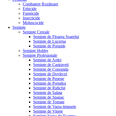
Combatere Rozătoare
Erbicide
Fungicide
Insecticide
Moluscocide
Semințe
Semințe Cereale
Seminte de Floarea Soarelui
Seminte de Lucerna
Seminte de Porumb
Semințe Hobby
Semințe Profesionale
Seminte de Ardei
Seminte de Castraveti
Seminte de Conopida
Seminte de Dovlecei
Seminte de Pepene
Seminte de Portaltoi
Seminte de Ridichii
Seminte de Salata
Seminte de Spanac
Seminte de Tomate
Seminte de Varza timpurie
Seminte de Vinete
Seminte Varza de Toamna