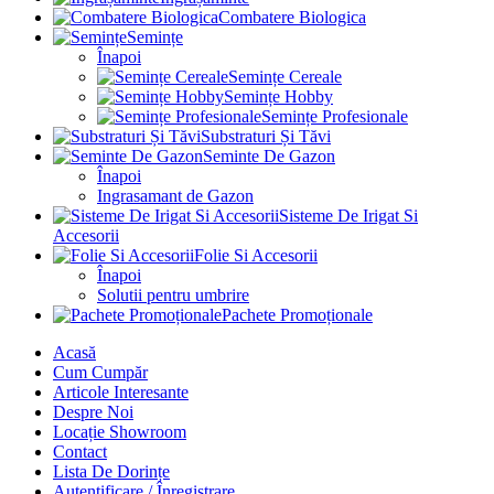
Combatere Biologica
Semințe
Înapoi
Semințe Cereale
Semințe Hobby
Semințe Profesionale
Substraturi Și Tăvi
Seminte De Gazon
Înapoi
Ingrasamant de Gazon
Sisteme De Irigat Si
Accesorii
Folie Si Accesorii
Înapoi
Solutii pentru umbrire
Pachete Promoționale
Acasă
Cum Cumpăr
Articole Interesante
Despre Noi
Locație Showroom
Contact
Lista De Dorințe
Autentificare / Înregistrare