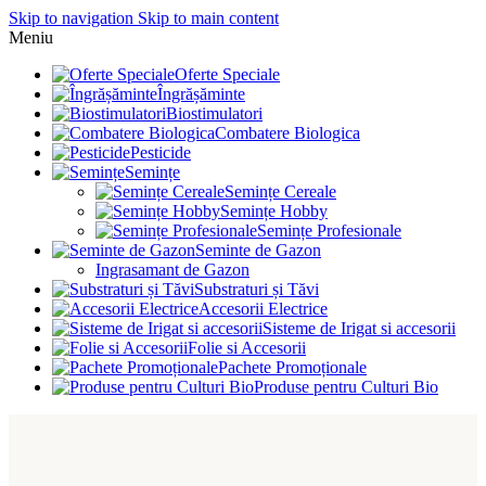
Skip to navigation
Skip to main content
Meniu
Oferte Speciale
Îngrășăminte
Biostimulatori
Combatere Biologica
Pesticide
Semințe
Semințe Cereale
Semințe Hobby
Semințe Profesionale
Seminte de Gazon
Ingrasamant de Gazon
Substraturi și Tăvi
Accesorii Electrice
Sisteme de Irigat si accesorii
Folie si Accesorii
Pachete Promoționale
Produse pentru Culturi Bio