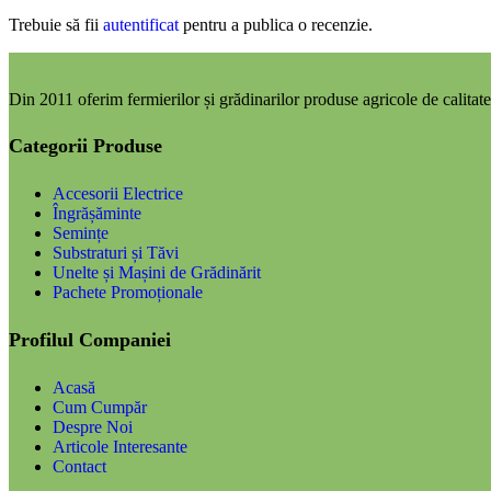
Trebuie să fii
autentificat
pentru a publica o recenzie.
Din 2011 oferim fermierilor și grădinarilor produse agricole de calitate,
Categorii Produse
Accesorii Electrice
Îngrășăminte
Semințe
Substraturi și Tăvi
Unelte și Mașini de Grădinărit
Pachete Promoționale
Profilul Companiei
Acasă
Cum Cumpăr
Despre Noi
Articole Interesante
Contact