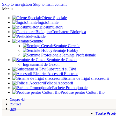
Skip to navigation
Skip to main content
Meniu
Oferte Speciale
Îngrășăminte
Biostimulatori
Combatere Biologica
Pesticide
Semințe
Semințe Cereale
Semințe Hobby
Semințe Profesionale
Seminte de Gazon
Ingrasamant de Gazon
Substraturi și Tăvi
Accesorii Electrice
Sisteme de Irigat si accesorii
Folie si Accesorii
Pachete Promoționale
Produse pentru Culturi Bio
Despre Noi
Contact
Blog
Toate Prod