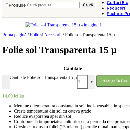
Culturi Bio
Produse
Caută
Reduceri
Pachete Pr
Prima pagină
/
Folie si Accesorii
/
Folie sol Transparenta 15 µ
Folie sol Transparenta 15 µ
Cantitate
Cantitate Folie sol Transparenta 15 µ
Adaugă În Coș
-
+
14,00
lei
kg
Mentine o temperatura constanta in sol, indispensabila in specia
Creste temperatura din sol cu cateva grade
Reduce evaporarea apei din sol
Contribuie la timpurietatea culturilor cu o perioada de aproximat
Grosimea redusa a foliei (15 microni) permite o mai mare acoperi