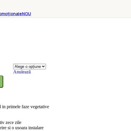
omoționale
NOU
Anulează
l in primele faze vegetative
iv zece zile
re si o usoara instalare