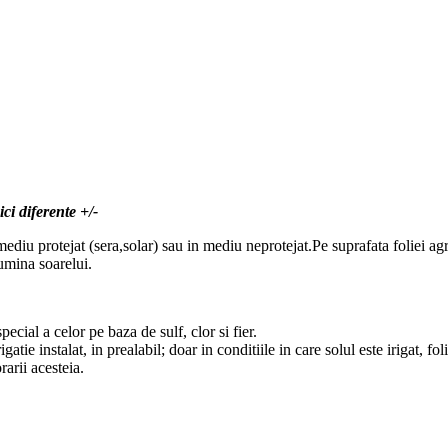
ci diferente +/-
 mediu protejat (sera,solar) sau in mediu neprotejat.Pe suprafata foliei ag
lumina soarelui.
pecial a celor pe baza de sulf, clor si fier.
tie instalat, in prealabil; doar in conditiile in care solul este irigat, fo
rarii acesteia.