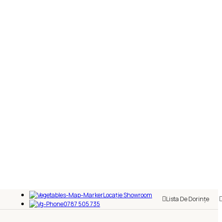
Locație Showroom
Lista De Dorințe
0787 505 735