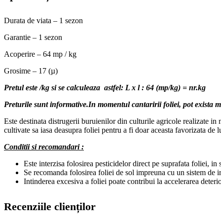
Durata de viata – 1 sezon
Garantie – 1 sezon
Acoperire – 64 mp / kg
Grosime – 17 (µ)
Pretul este /kg si se calculeaza astfel: L x l : 64 (mp/kg) = nr.kg
Preturile sunt informative.In momentul cantaririi foliei, pot exista mi
Este destinata distrugerii buruienilor din culturile agricole realizate in
cultivate sa iasa deasupra foliei pentru a fi doar aceasta favorizata de 
Conditii si recomandari :
Este interzisa folosirea pesticidelor direct pe suprafata foliei, in s
Se recomanda folosirea foliei de sol impreuna cu un sistem de iriga
Intinderea excesiva a foliei poate contribui la accelerarea deterio
Recenziile clienților