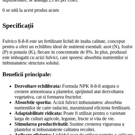
6
se uită la acest produs acum
Specificații
Fulvico 8-8-8 este un fertilizant lichid de inalta calitate, conceput
pentru a oferi un echilibru ideal de nutrienti esentiali: azot (N), fosfor
(P) si potasiu (K), fiecare in concentratie de 8%. In plus, produsul
este imbogatit cu acizi fulvici, care sporesc absorbtia nutrientilor si
imbunatatesc structura solului.
Beneficii principale:
Dezvoltare echilibrata:
Formula NPK 8-8-8 asigura o
crestere armonioasa a plantelor, sprijinind atat dezvoltarea
vegetativa, cat si formarea fructelor.
Absorbtie sporita:
Acizii fulvici imbunatatesc absorbtia
nutrientilor de catre radacini, maximizand eficienta fertilizarii.
Adaptabilitate ridicata:
Poate fi utilizat pentru o varietate
larga de culturi agricole, legume, fructe si vita de vie.
Stimularea productivitatii:
Sustine cresterea viguroasa a
plantelor si imbunatateste calitatea recoltei.
Aplicare eficienta:
Lichidul usor de utilizat permite o aplicare