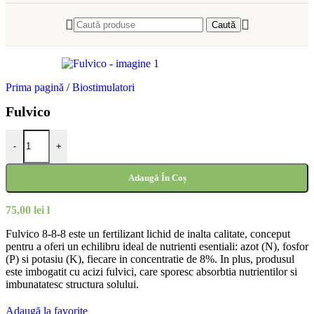
Caută
Prima pagină
/
Biostimulatori
Fulvico
Cantitate Fulvico
-
+
Adaugă În Coș
75,00
lei
l
Fulvico 8-8-8 este un fertilizant lichid de inalta calitate, conceput
pentru a oferi un echilibru ideal de nutrienti esentiali: azot (N), fosfor
(P) si potasiu (K), fiecare in concentratie de 8%. In plus, produsul
este imbogatit cu acizi fulvici, care sporesc absorbtia nutrientilor si
imbunatatesc structura solului.
Adaugă la favorite