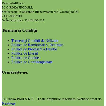
Date indetificare:
SC CIROKA PROD SRL
Sediul social: Constantin Brancoveanul nr.5, Cilieni jud Olt.
CUI: 29397910
Nr. Înmatriculare: J16/2065/2011
Termeni și Condiții
Termeni și Condiții de Utilizare
Politica de Rambursări și Returnări
Politica de Procesare a Datelor
Politica de Livrări
Politica de Cookies
Politica de Confidențialitate
Urmărește-ne:
© Ciroka Prod S.R.L. | Toate drepturile rezervate. Website creat de
Nextway