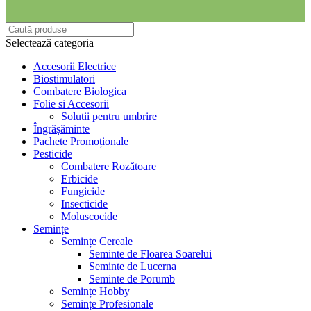
Selectează categoria
Accesorii Electrice
Biostimulatori
Combatere Biologica
Folie si Accesorii
Solutii pentru umbrire
Îngrășăminte
Pachete Promoționale
Pesticide
Combatere Rozătoare
Erbicide
Fungicide
Insecticide
Moluscocide
Semințe
Semințe Cereale
Seminte de Floarea Soarelui
Seminte de Lucerna
Seminte de Porumb
Semințe Hobby
Semințe Profesionale