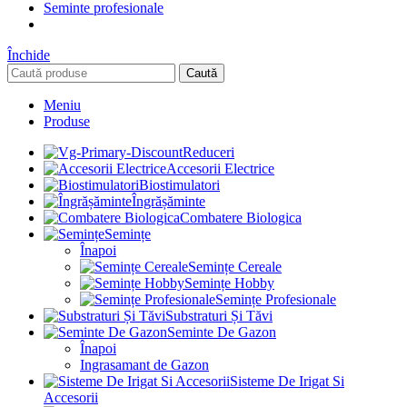
Seminte profesionale
Închide
Caută
Meniu
Produse
Reduceri
Accesorii Electrice
Biostimulatori
Îngrășăminte
Combatere Biologica
Semințe
Înapoi
Semințe Cereale
Semințe Hobby
Semințe Profesionale
Substraturi Și Tăvi
Seminte De Gazon
Înapoi
Ingrasamant de Gazon
Sisteme De Irigat Si
Accesorii