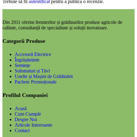
Trebuie să fii
autentificat
pentru a publica o recenzie.
Din 2011 oferim fermierilor și grădinarilor produse agricole de
calitate, consultanță de specialitate și soluții inovatoare.
Categorii Produse
Accesorii Electrice
Îngrășăminte
Semințe
Substraturi și Tăvi
Unelte și Mașini de Grădinărit
Pachete Promoționale
Profilul Companiei
Acasă
Cum Cumpăr
Despre Noi
Articole Interesante
Contact