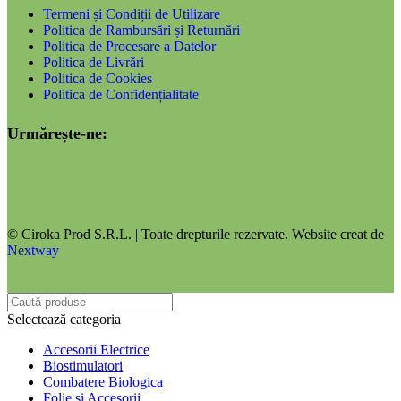
Termeni și Condiții de Utilizare
Politica de Rambursări și Returnări
Politica de Procesare a Datelor
Politica de Livrări
Politica de Cookies
Politica de Confidențialitate
Urmărește-ne:
© Ciroka Prod S.R.L. | Toate drepturile rezervate. Website creat de
Nextway
Selectează categoria
Accesorii Electrice
Biostimulatori
Combatere Biologica
Folie si Accesorii