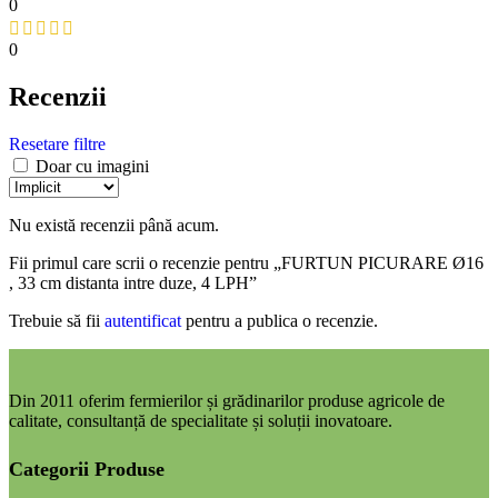
0
0
Recenzii
Resetare filtre
Doar cu imagini
Nu există recenzii până acum.
Fii primul care scrii o recenzie pentru „FURTUN PICURARE Ø16
, 33 cm distanta intre duze, 4 LPH”
Trebuie să fii
autentificat
pentru a publica o recenzie.
Din 2011 oferim fermierilor și grădinarilor produse agricole de
calitate, consultanță de specialitate și soluții inovatoare.
Categorii Produse