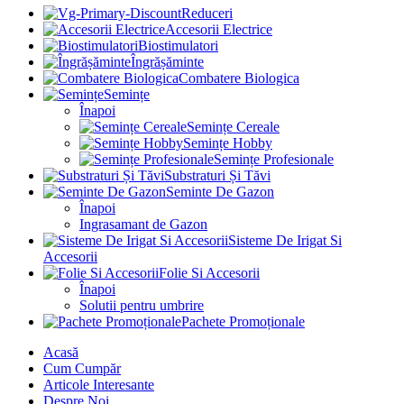
Reduceri
Accesorii Electrice
Biostimulatori
Îngrășăminte
Combatere Biologica
Semințe
Înapoi
Semințe Cereale
Semințe Hobby
Semințe Profesionale
Substraturi Și Tăvi
Seminte De Gazon
Înapoi
Ingrasamant de Gazon
Sisteme De Irigat Si
Accesorii
Folie Si Accesorii
Înapoi
Solutii pentru umbrire
Pachete Promoționale
Acasă
Cum Cumpăr
Articole Interesante
Despre Noi