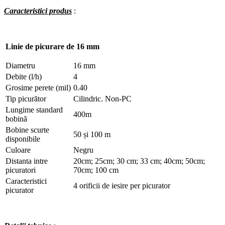
Caracteristici produs
:
Linie de picurare de 16 mm
Diametru
16 mm
Debite (l/h)
4
Grosime perete (mil)
0.40
Tip picurător
Cilindric. Non-PC
Lungime standard
400m
bobină
Bobine scurte
50 și 100 m
disponibile
Culoare
Negru
Distanta intre
20cm; 25cm; 30 cm; 33 cm; 40cm; 50cm;
picuratori
70cm; 100 cm
Caracteristici
4 orificii de iesire per picurator
picurator