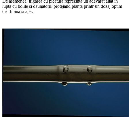
De asemenea, irigarea cu picatura reprezinta un adevarat aliat in
lupta cu bolile si daunatorii, protejand planta printr-un dozaj optim
de hrana si apa.