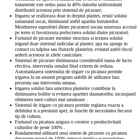
tratamente este redus pana la 40% datorita uniformitatii
distribuirii acestora prin sistemul de picurare;
Irigarea se realizeaza doar in dreptul plantei, restul solului
ramanand uscat, diminuand astfel aparitia buruienilor.
Mentinerea suprafetei dintre picuratori uscata usureaza accesul
pe teren si favorizeaza prelucrarea solului dintre picuratori.
Furtunul de picurare mentine structura si textura solului
irigand doar sistemul radicular al plantei; apa nu ajunge in
contact cu tulpina sau frunzele plantelor, evitand astfel riscul
arderii acestora in zilele caniculare.
Sistemul de picurare diminueaza considerabil mana de lucru
efectiva, interventia omului fiind extrem de redusa.
Automatizarea sistemului de irigare cu picatura permite
irigarea la un anumit program stabilit de utilizator fara
prezenta sau interventia umana.
Irigarea solului fara umezirea plantelor contribuie la
diminuarea bolilor si evitarea aparitiei daunatorilor, incurajand
obtinerea unor culturi mai sanatoase .
Sistemul de irigare cu picatura permite reglarea exacta a
debitului si a presiunii apei, in functie de necesitatea fiecarui
tip de cultura.
Furtunul cu picatura asigura o crestere a productivitatii
culturilor de peste 100% .
Randamentul utilizarii unui sistem de picurare cu picatura
depaseste pragul de 100% intrucat implica economisirea