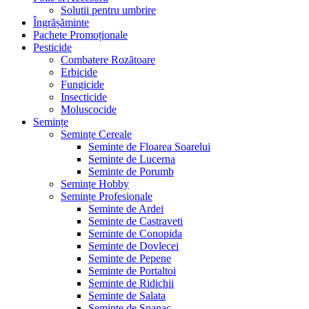
Solutii pentru umbrire
Îngrășăminte
Pachete Promoționale
Pesticide
Combatere Rozătoare
Erbicide
Fungicide
Insecticide
Moluscocide
Semințe
Semințe Cereale
Seminte de Floarea Soarelui
Seminte de Lucerna
Seminte de Porumb
Semințe Hobby
Semințe Profesionale
Seminte de Ardei
Seminte de Castraveti
Seminte de Conopida
Seminte de Dovlecei
Seminte de Pepene
Seminte de Portaltoi
Seminte de Ridichii
Seminte de Salata
Seminte de Spanac