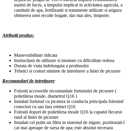
mainii de lucru, a timpului implicat in activitatea agricola, a
cantitatii de apa, fertilizanti si tratamente utilizate si asigura
obtinerea unei recolte bogate, dar mai ales, timpurie.
Atributii produs:
Manevrabilitate ridicata
Instructiuni de utilizare si montare cu dificultate redusa
Durata de viata indelungata a produsului
Tehnici si costuri minime de intretinere a liniei de picurare
Recomandari de intretinere
:
Folositi accesoriile recomandate furtunului de picurare (
polietilena moale, diametrul Q16 )
Instalati furtunul cu picatura in conducta principala folosind
conectori cu sau fara robinet Q16
Folositi dopuri de polietilena moale Q16 la capatul fiecarui
rand al liniei de picurare
Instalati cel putin un filtru in sistemul de irigare, pozitionati-l
cat mai aproape de sursa de apa; este absolut necesara