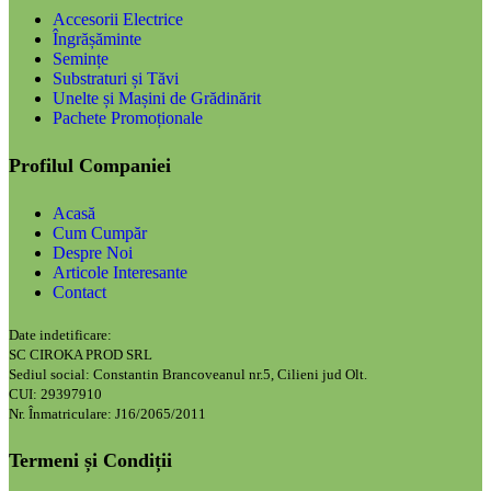
Accesorii Electrice
Îngrășăminte
Semințe
Substraturi și Tăvi
Unelte și Mașini de Grădinărit
Pachete Promoționale
Profilul Companiei
Acasă
Cum Cumpăr
Despre Noi
Articole Interesante
Contact
Date indetificare:
SC CIROKA PROD SRL
Sediul social: Constantin Brancoveanul nr.5, Cilieni jud Olt.
CUI: 29397910
Nr. Înmatriculare: J16/2065/2011
Termeni și Condiții