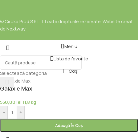
© Ciroka Prod S.R.L. | Toate drepturile rezervate. Website creat
de
Nextway
Meniu
Lista de favorite
Coș
Selectează categoria
Galaxie Max
550,00
lei
11,8 kg
-
+
Adaugă În Coș