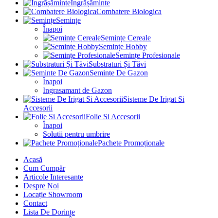
Îngrășăminte
Combatere Biologica
Semințe
Înapoi
Semințe Cereale
Semințe Hobby
Semințe Profesionale
Substraturi Și Tăvi
Seminte De Gazon
Înapoi
Ingrasamant de Gazon
Sisteme De Irigat Si
Accesorii
Folie Si Accesorii
Înapoi
Solutii pentru umbrire
Pachete Promoționale
Acasă
Cum Cumpăr
Articole Interesante
Despre Noi
Locație Showroom
Contact
Lista De Dorințe