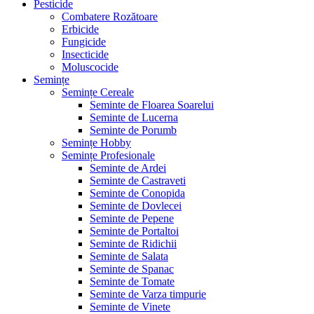
Pesticide
Combatere Rozătoare
Erbicide
Fungicide
Insecticide
Moluscocide
Semințe
Semințe Cereale
Seminte de Floarea Soarelui
Seminte de Lucerna
Seminte de Porumb
Semințe Hobby
Semințe Profesionale
Seminte de Ardei
Seminte de Castraveti
Seminte de Conopida
Seminte de Dovlecei
Seminte de Pepene
Seminte de Portaltoi
Seminte de Ridichii
Seminte de Salata
Seminte de Spanac
Seminte de Tomate
Seminte de Varza timpurie
Seminte de Vinete