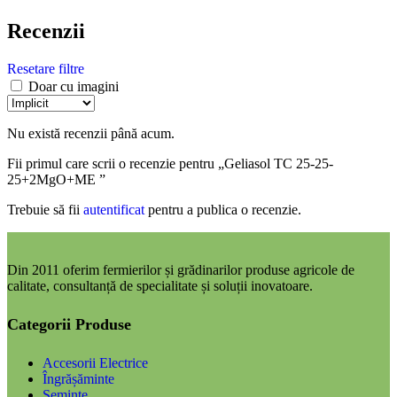
Recenzii
Resetare filtre
Doar cu imagini
Nu există recenzii până acum.
Fii primul care scrii o recenzie pentru „Geliasol TC 25-25-
25+2MgO+ME ”
Trebuie să fii
autentificat
pentru a publica o recenzie.
Din 2011 oferim fermierilor și grădinarilor produse agricole de
calitate, consultanță de specialitate și soluții inovatoare.
Categorii Produse
Accesorii Electrice
Îngrășăminte
Semințe