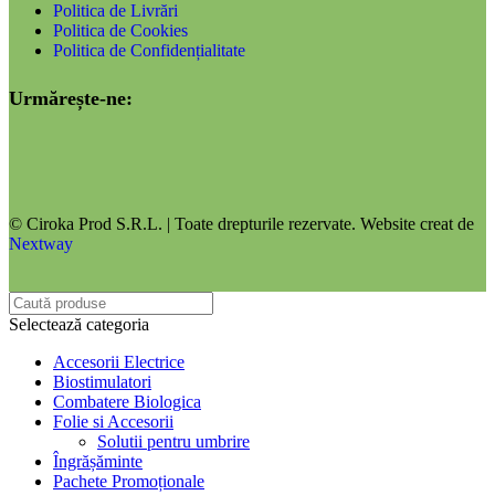
Politica de Livrări
Politica de Cookies
Politica de Confidențialitate
Urmărește-ne:
© Ciroka Prod S.R.L. | Toate drepturile rezervate. Website creat de
Nextway
Selectează categoria
Accesorii Electrice
Biostimulatori
Combatere Biologica
Folie si Accesorii
Solutii pentru umbrire
Îngrășăminte
Pachete Promoționale