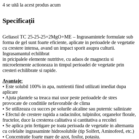
4
se uită la acest produs acum
Specificații
Geliasol TC 25-25-25+2MgO+ME – Ingrasamintele formulate sub
forma de gel sunt foarte eficiente, aplicate in perioadele de vegetatie
cu crestere intensa, avand un impact sporit asupra culturii.
Ingrasamantul echilibrat
in pricipalele elemente nutritive, cu adaos de magneziu si
microelemente actioneaza in timpul perioadei de vegetatie prin
cresteri echilibrate si rapide.
Avantaje
:
• Este solubil 100% in apa, nutrientii fiind utilizati imediat dupa
aplicare
• Ajuta plantele sa treaca mai usor peste perioadele de stres
provocate de conditiile nefavorabile de clima
• Se utilizeaza cu succes pe solurile alcaline sau puternic salinizate
• Efectul de crestere rapida a radacinilor, tulpinilor, organelor florale,
fructelor, duce la cresterea calitativa si cantitativa a recoltei
• Se aplica prin fertigare pe toata perioada de vegetatie in alternanta
cu celelalte ingrasaminte hidrosolubile (tip Solfert, Aminofeed, etc.)
• Concentratie foarte mare de azot, fosfor, potasiu.