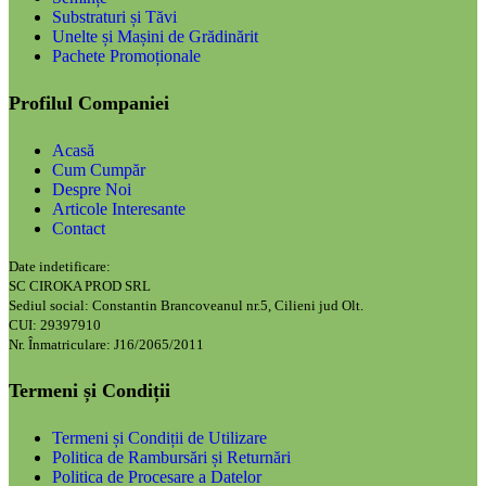
Substraturi și Tăvi
Unelte și Mașini de Grădinărit
Pachete Promoționale
Profilul Companiei
Acasă
Cum Cumpăr
Despre Noi
Articole Interesante
Contact
Date indetificare:
SC CIROKA PROD SRL
Sediul social: Constantin Brancoveanul nr.5, Cilieni jud Olt.
CUI: 29397910
Nr. Înmatriculare: J16/2065/2011
Termeni și Condiții
Termeni și Condiții de Utilizare
Politica de Rambursări și Returnări
Politica de Procesare a Datelor