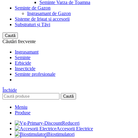
Seminte Varza de Toamna
Seminte de Gazon
Ingrasamant de Gazon
Sisteme de Irigat si accesorii
Substraturi și Tăvi
Caută
Căutări frecvente
Ingrasamant
Seminte
Erbicide
Insecticide
Seminte profesionale
Închide
Caută
Meniu
Produse
Reduceri
Accesorii Electrice
Biostimulatori