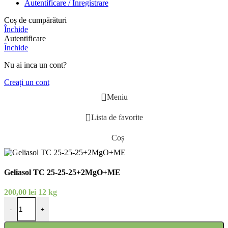
Autentificare / Înregistrare
Coș de cumpărături
Închide
Autentificare
Închide
Nu ai inca un cont?
Creați un cont
Meniu
Lista de favorite
Coș
Geliasol TC 25-25-25+2MgO+ME
200,00
lei
12 kg
Cantitate Geliasol TC 25-25-25+2MgO+ME
-
+