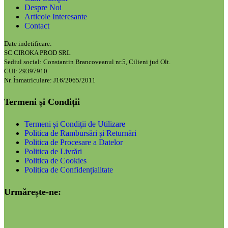
Despre Noi
Articole Interesante
Contact
Date indetificare:
SC CIROKA PROD SRL
Sediul social: Constantin Brancoveanul nr.5, Cilieni jud Olt.
CUI: 29397910
Nr. Înmatriculare: J16/2065/2011
Termeni și Condiții
Termeni și Condiții de Utilizare
Politica de Rambursări și Returnări
Politica de Procesare a Datelor
Politica de Livrări
Politica de Cookies
Politica de Confidențialitate
Urmărește-ne: