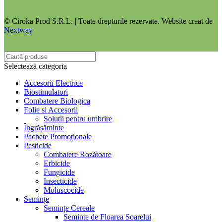
© Ciroka Prod S.R.L. | Toate drepturile rezervate. Website creat de
Nextway
Selectează categoria
Accesorii Electrice
Biostimulatori
Combatere Biologica
Folie si Accesorii
Solutii pentru umbrire
Îngrășăminte
Pachete Promoționale
Pesticide
Combatere Rozătoare
Erbicide
Fungicide
Insecticide
Moluscocide
Semințe
Semințe Cereale
Seminte de Floarea Soarelui