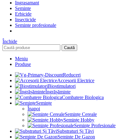
Ingrasamant
Seminte
Erbicide
Insecticide
Seminte profesionale
Închide
Caută
Meniu
Produse
Reduceri
Accesorii Electrice
Biostimulatori
Îngrășăminte
Combatere Biologica
Semințe
Înapoi
Semințe Cereale
Semințe Hobby
Semințe Profesionale
Substraturi Și Tăvi
Seminte De Gazon