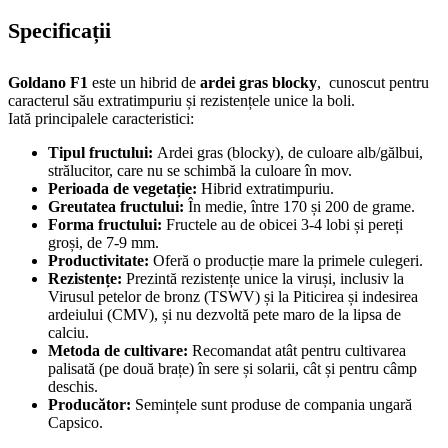
Specificații
Goldano F1
este un hibrid de
ardei gras blocky
, cunoscut pentru
caracterul său extratimpuriu și rezistențele unice la boli.
Iată principalele caracteristici:
Tipul fructului:
Ardei gras (blocky), de culoare alb/gălbui,
strălucitor, care nu se schimbă la culoare în mov.
Perioada de vegetație:
Hibrid extratimpuriu.
Greutatea fructului:
În medie, între 170 și 200 de grame.
Forma fructului:
Fructele au de obicei 3-4 lobi și pereți
groși, de 7-9 mm.
Productivitate:
Oferă o producție mare la primele culegeri.
Rezistențe:
Prezintă rezistențe unice la viruși, inclusiv la
Virusul petelor de bronz (TSWV) și la Piticirea și indesirea
ardeiului (CMV), și nu dezvoltă pete maro de la lipsa de
calciu.
Metoda de cultivare:
Recomandat atât pentru cultivarea
palisată (pe două brațe) în sere și solarii, cât și pentru câmp
deschis.
Producător:
Semințele sunt produse de compania ungară
Capsico.