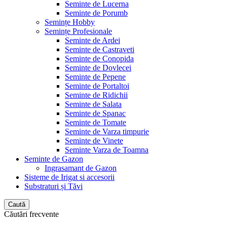
Seminte de Lucerna
Seminte de Porumb
Semințe Hobby
Semințe Profesionale
Seminte de Ardei
Seminte de Castraveti
Seminte de Conopida
Seminte de Dovlecei
Seminte de Pepene
Seminte de Portaltoi
Seminte de Ridichii
Seminte de Salata
Seminte de Spanac
Seminte de Tomate
Seminte de Varza timpurie
Seminte de Vinete
Seminte Varza de Toamna
Seminte de Gazon
Ingrasamant de Gazon
Sisteme de Irigat si accesorii
Substraturi și Tăvi
Caută
Căutări frecvente