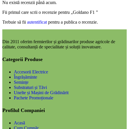
Nu există recenzii până acum.
Fii primul care scrii o recenzie pentru „Goldano F1 ”
Trebuie să fii
autentificat
pentru a publica o recenzie.
Din 2011 oferim fermierilor și grădinarilor produse agricole de
calitate, consultanță de specialitate și soluții inovatoare.
Categorii Produse
Accesorii Electrice
Îngrășăminte
Semințe
Substraturi și Tăvi
Unelte și Mașini de Grădinărit
Pachete Promoționale
Profilul Companiei
Acasă
Cum Cumpăr