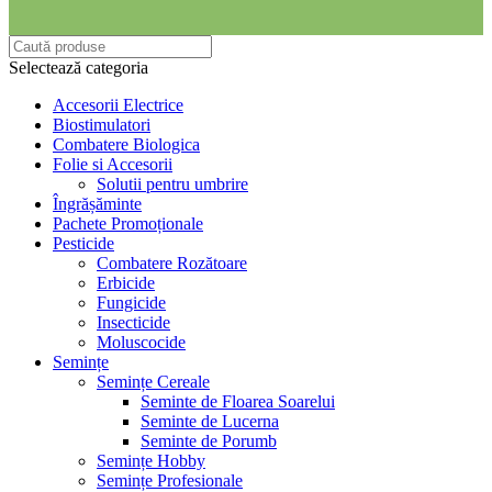
Selectează categoria
Accesorii Electrice
Biostimulatori
Combatere Biologica
Folie si Accesorii
Solutii pentru umbrire
Îngrășăminte
Pachete Promoționale
Pesticide
Combatere Rozătoare
Erbicide
Fungicide
Insecticide
Moluscocide
Semințe
Semințe Cereale
Seminte de Floarea Soarelui
Seminte de Lucerna
Seminte de Porumb
Semințe Hobby
Semințe Profesionale