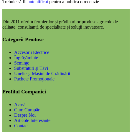
Trebuie să fii
autentificat
pentru a publica o recenzie.
Din 2011 oferim fermierilor și grădinarilor produse agricole de
calitate, consultanță de specialitate și soluții inovatoare.
Categorii Produse
Accesorii Electrice
Îngrășăminte
Semințe
Substraturi și Tăvi
Unelte și Mașini de Grădinărit
Pachete Promoționale
Profilul Companiei
Acasă
Cum Cumpăr
Despre Noi
Articole Interesante
Contact