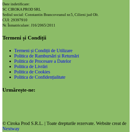
Date indetificare:
SC CIROKA PROD SRL
Sediul social: Constantin Brancoveanul nr.5, Cilieni jud Olt.
CUI: 29397910
Nr. Înmatriculare: J16/2065/2011
Termeni și Condiții
Termeni și Condiții de Utilizare
Politica de Rambursări și Returnări
Politica de Procesare a Datelor
Politica de Livrări
Politica de Cookies
Politica de Confidențialitate
Urmărește-ne:
© Ciroka Prod S.R.L. | Toate drepturile rezervate. Website creat de
Nextway