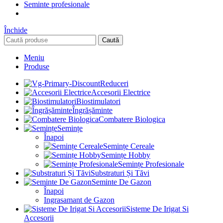
Seminte profesionale
Închide
Caută
Meniu
Produse
Reduceri
Accesorii Electrice
Biostimulatori
Îngrășăminte
Combatere Biologica
Semințe
Înapoi
Semințe Cereale
Semințe Hobby
Semințe Profesionale
Substraturi Și Tăvi
Seminte De Gazon
Înapoi
Ingrasamant de Gazon
Sisteme De Irigat Si
Accesorii