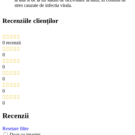
stres cauzate de infectia virala.
Recenziile clienților
0 recenzii
0
0
0
0
0
Recenzii
Resetare filtre
Doar cu imagini