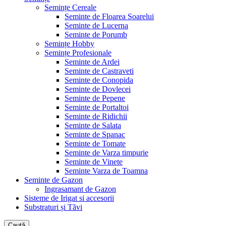
Semințe Cereale
Seminte de Floarea Soarelui
Seminte de Lucerna
Seminte de Porumb
Semințe Hobby
Semințe Profesionale
Seminte de Ardei
Seminte de Castraveti
Seminte de Conopida
Seminte de Dovlecei
Seminte de Pepene
Seminte de Portaltoi
Seminte de Ridichii
Seminte de Salata
Seminte de Spanac
Seminte de Tomate
Seminte de Varza timpurie
Seminte de Vinete
Seminte Varza de Toamna
Seminte de Gazon
Ingrasamant de Gazon
Sisteme de Irigat si accesorii
Substraturi și Tăvi
Caută