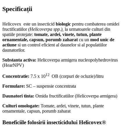
Specificații
Helicovex este un insecticid
biologic
pentru combaterea omidei
fructificatiilor
(Helicoverpa spp.)
,
la urmatoarele culturi din
spatiile protejate:
tomate, ardei, vinete, tutun, plante
ornamentale, capsun, porumb zaharat
cu un
mod unic de
actiune
si un control eficient al daunelor si al populatiilor
daunatorilor.
Substanta activa:
Helicoverpa armigera nucleopolyhedrovirus
(HearNPV)
12
Concentratie:
7.5 x 10
OB (corpuri de ocluzie)/litru
Formulare:
SC – suspensie concentrata
Daunatori tinta:
Omida fructificatiilor (Helicoverpa armigera)
Culturi omologate:
Tomate, ardei, vinete, tutun, plante
ornamentale, capsun, porumb zaharat
Beneficiile folosirii insecticidului Helicovex®