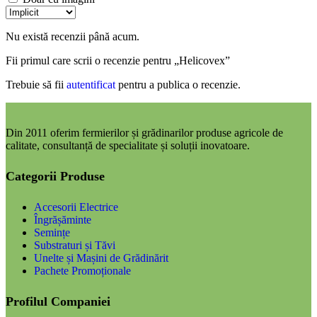
Nu există recenzii până acum.
Fii primul care scrii o recenzie pentru „Helicovex”
Trebuie să fii
autentificat
pentru a publica o recenzie.
Din 2011 oferim fermierilor și grădinarilor produse agricole de
calitate, consultanță de specialitate și soluții inovatoare.
Categorii Produse
Accesorii Electrice
Îngrășăminte
Semințe
Substraturi și Tăvi
Unelte și Mașini de Grădinărit
Pachete Promoționale
Profilul Companiei