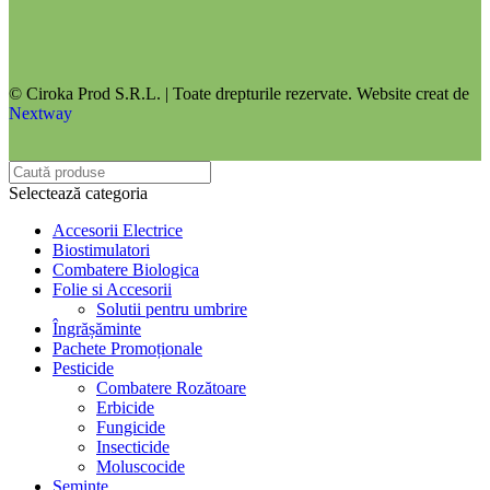
© Ciroka Prod S.R.L. | Toate drepturile rezervate. Website creat de
Nextway
Selectează categoria
Accesorii Electrice
Biostimulatori
Combatere Biologica
Folie si Accesorii
Solutii pentru umbrire
Îngrășăminte
Pachete Promoționale
Pesticide
Combatere Rozătoare
Erbicide
Fungicide
Insecticide
Moluscocide
Semințe