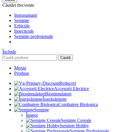
Căutări frecvente
Ingrasamant
Seminte
Erbicide
Insecticide
Seminte profesionale
Închide
Caută
Meniu
Produse
Reduceri
Accesorii Electrice
Biostimulatori
Îngrășăminte
Combatere Biologica
Semințe
Înapoi
Semințe Cereale
Semințe Hobby
Semințe Profesionale