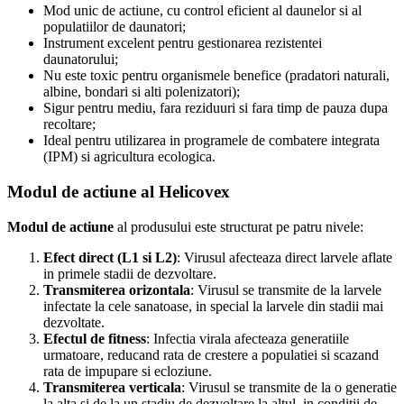
Mod unic de actiune, cu control eficient al daunelor si al
populatiilor de daunatori;
Instrument excelent pentru gestionarea rezistentei
daunatorului;
Nu este toxic pentru organismele benefice (pradatori naturali,
albine, bondari si alti polenizatori);
Sigur pentru mediu, fara reziduuri si fara timp de pauza dupa
recoltare;
Ideal pentru utilizarea in programele de combatere integrata
(IPM) si agricultura ecologica.
Modul de actiune al Helicovex
Modul de actiune
al produsului este structurat pe patru nivele:
Efect direct (L1 si L2)
: Virusul afecteaza direct larvele aflate
in primele stadii de dezvoltare.
Transmiterea orizontala
: Virusul se transmite de la larvele
infectate la cele sanatoase, in special la larvele din stadii mai
dezvoltate.
Efectul de fitness
: Infectia virala afecteaza generatiile
urmatoare, reducand rata de crestere a populatiei si scazand
rata de impupare si ecloziune.
Transmiterea verticala
: Virusul se transmite de la o generatie
la alta si de la un stadiu de dezvoltare la altul, in conditii de