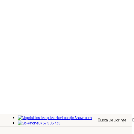
Locație Showroom
Lista De Dorințe
0787 505 735