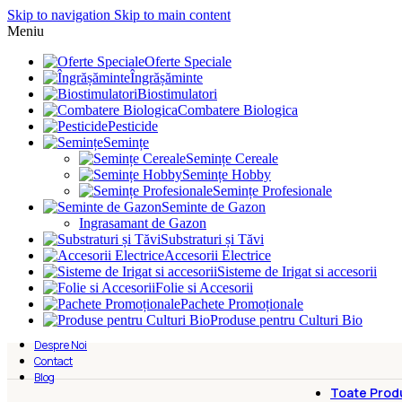
Skip to navigation
Skip to main content
Meniu
Oferte Speciale
Îngrășăminte
Biostimulatori
Combatere Biologica
Pesticide
Semințe
Semințe Cereale
Semințe Hobby
Semințe Profesionale
Seminte de Gazon
Ingrasamant de Gazon
Substraturi și Tăvi
Accesorii Electrice
Sisteme de Irigat si accesorii
Folie si Accesorii
Pachete Promoționale
Produse pentru Culturi Bio
Despre Noi
Contact
Blog
Toate Prod