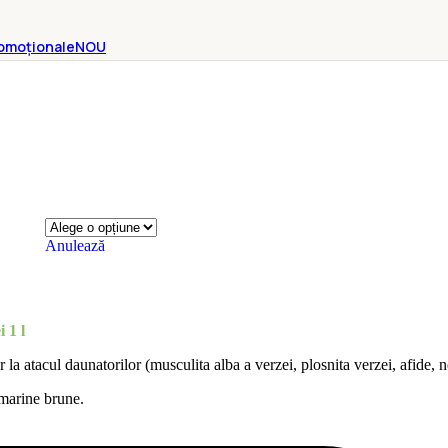
omoționale
NOU
Anulează
i
1 l
 la atacul daunatorilor (musculita alba a verzei, plosnita verzei, afide, 
 marine brune.