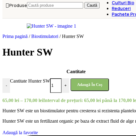
Culturi Bio
Produse
Caută
Reduceri
Pachete Pr
Prima pagină
/
Biostimulatori
/
Hunter SW
Hunter SW
Cantitate
Cantitate Hunter SW
Adaugă În Coș
-
+
65,00
lei
–
170,00
lei
Interval de prețuri: 65,00 lei până la 170,00 le
Hunter SW este un biostimulator pentru cresterea si rezistenta plantelor
Hunter SW este un fertilizant organic pe baza de extract fluid de alge
Adaugă la favorite