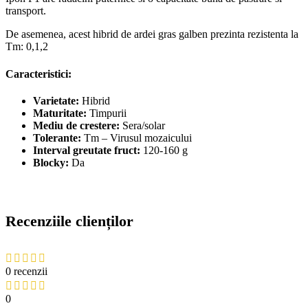
transport.
De asemenea, acest hibrid de ardei gras galben prezinta rezistenta la
Tm: 0,1,2
Caracteristici:
Varietate:
Hibrid
Maturitate:
Timpurii
Mediu de crestere:
Sera/solar
Tolerante:
Tm – Virusul mozaicului
Interval greutate fruct:
120-160 g
Blocky:
Da
Recenziile clienților
0 recenzii
0