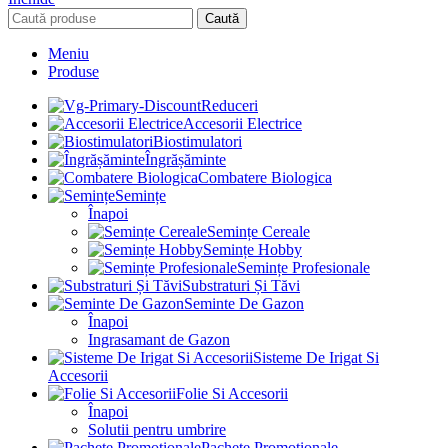
Caută
Meniu
Produse
Reduceri
Accesorii Electrice
Biostimulatori
Îngrășăminte
Combatere Biologica
Semințe
Înapoi
Semințe Cereale
Semințe Hobby
Semințe Profesionale
Substraturi Și Tăvi
Seminte De Gazon
Înapoi
Ingrasamant de Gazon
Sisteme De Irigat Si
Accesorii
Folie Si Accesorii
Înapoi
Solutii pentru umbrire
Pachete Promoționale