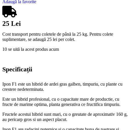
Adaugă la favorite
25 Lei
Cost transport pentru coletele de până la 25 kg. Pentru colete
suplimentare, se adaugă 25 lei per colet.
10
se uită la acest produs acum
Specificații
Ipon F1 este un hibrid de ardei gras galben, timpuriu, cu plante cu
crestere nedeterminata.
Este un hibrid profesional, cu o capacitate mare de productie, cu
fructe de marime optima, planta generativa ce fructifica timpuriu.
Fructele acestui hibrid sunt mari, cu o greutate de aproximativ 160 g,
au pericarp gros si un aspect placut.
Ipon F1 are radacini puternice si o capacitate buna de pastrare si