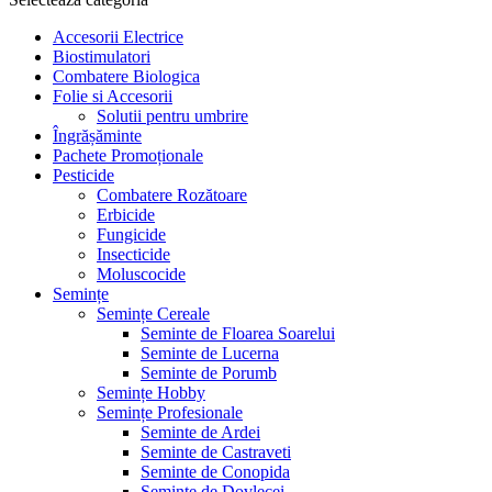
Accesorii Electrice
Biostimulatori
Combatere Biologica
Folie si Accesorii
Solutii pentru umbrire
Îngrășăminte
Pachete Promoționale
Pesticide
Combatere Rozătoare
Erbicide
Fungicide
Insecticide
Moluscocide
Semințe
Semințe Cereale
Seminte de Floarea Soarelui
Seminte de Lucerna
Seminte de Porumb
Semințe Hobby
Semințe Profesionale
Seminte de Ardei
Seminte de Castraveti
Seminte de Conopida
Seminte de Dovlecei