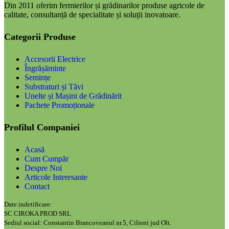
Din 2011 oferim fermierilor și grădinarilor produse agricole de
calitate, consultanță de specialitate și soluții inovatoare.
Categorii Produse
Accesorii Electrice
Îngrășăminte
Semințe
Substraturi și Tăvi
Unelte și Mașini de Grădinărit
Pachete Promoționale
Profilul Companiei
Acasă
Cum Cumpăr
Despre Noi
Articole Interesante
Contact
Date indetificare:
SC CIROKA PROD SRL
Sediul social: Constantin Brancoveanul nr.5, Cilieni jud Olt.