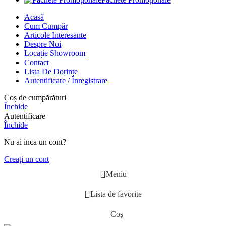
Acasă
Cum Cumpăr
Articole Interesante
Despre Noi
Locație Showroom
Contact
Lista De Dorințe
Autentificare / Înregistrare
Coș de cumpărături
Închide
Autentificare
Închide
Nu ai inca un cont?
Creați un cont
Meniu
Lista de favorite
Coș