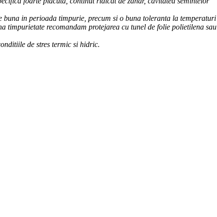
pecifica foarte placuta,
continut ridicat de zahar,
cavitatea semintelor
te buna in perioada timpurie, precum si o buna toleranta la temperaturi
a timpurietate recomandam protejarea cu tunel de folie polietilena
sau
nditiile de stres termic si hidric.