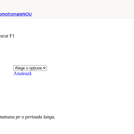
omoționale
NOU
Jucar F1
Anulează
sanatoasa pe o perioada lunga.