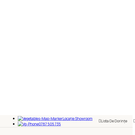
Locație Showroom
Lista De Dorințe
0787 505 735