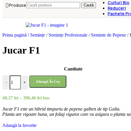
Culturi Bio
Produse
Caută
Reduceri
Pachete Pr
Prima pagină
/
Semințe
/
Semințe Profesionale
/
Seminte de Pepene
/
Jucar F1
Cantitate
Cantitate Jucar F1
Adaugă În Coș
-
+
Interval
40,37
lei
–
396,46
lei
buc
de
prețuri:
Jucar F1 este un hibrid timpuriu de pepene galben de tip Galia.
40,37 lei
P
lanta are vigoare buna, un foliaj viguros care va asigura o planta 
până
la
Adaugă la favorite
396,46 lei