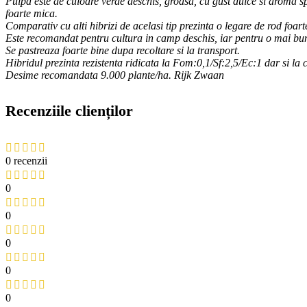
P
ulpa este de culoare verde deschis, groasa, cu gust dulce si aroma s
foarte mica.
Comparativ cu alti hibrizi de acelasi tip
prezinta o legare de rod foar
Este recomandat pentru cultura in camp deschis, iar pentru o mai bun
Se pastreaza foarte bine dupa recoltare si la transport.
H
ibridul prezinta rezistenta ridicata la Fom:0,1/Sf:2,5/Ec:1 dar si la co
Desime recomandata 9.000 plante/ha. Rijk Zwaan
Recenziile clienților
0 recenzii
0
0
0
0
0