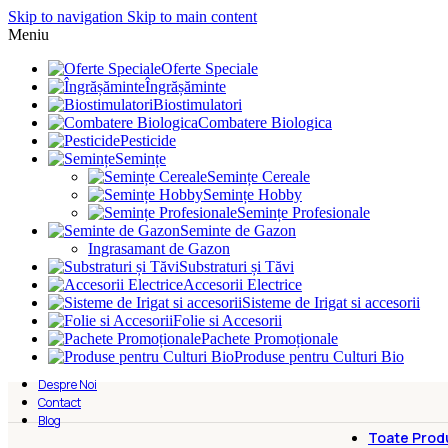
Skip to navigation
Skip to main content
Meniu
Oferte Speciale
Îngrășăminte
Biostimulatori
Combatere Biologica
Pesticide
Semințe
Semințe Cereale
Semințe Hobby
Semințe Profesionale
Seminte de Gazon
Ingrasamant de Gazon
Substraturi și Tăvi
Accesorii Electrice
Sisteme de Irigat si accesorii
Folie si Accesorii
Pachete Promoționale
Produse pentru Culturi Bio
Despre Noi
Contact
Blog
Toate Prod