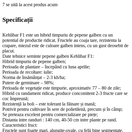
7
se uită la acest produs acum
Specificații
Kehlibar F1 este un hibrid timpuriu de pepene galben cu un
potential de productie ridicat. Fructele au coaja tare, rezistenta la
crapare, miezul este de culoare galben intens, cu un gust deosebit de
placut.
Date tehnice seminte pepene galben Kehlibar F1:
Hibrid timpuriu de pepene galben;
Perioada de plantare – începând cu luna aprilie;
Perioada de recoltare: iulie;
Norma de însămânțat – 2-3 kh/ha;
Putere de germinare – 98%;
Perioada de vegetație este timpurie, aproximativ 77 – 80 de zile;
Hibrid cu randament ridicat, produce concomitent 2-3 fructe care se
coc împreună;
Rezistență la boli – este tolerant la făinare și mană;
Potrivit pentru cultivare în sere de polietilenă, precum și în câmp;
Se preteaza excelent pentru comercializare pe piețe;
Distanta intre randuri : 140 cm, 40-50 cm intre plante pe rand.
Caracteristici fruct:
Fructele sunt foarte mari, alungite-ovale, cu felii bine segmentate,