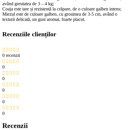
având greutatea de 3 – 4 kg;
Coaja este tare și rezistentă la crăpare, de o culoare galben intens;
Miezul este de culoare galben, cu grosimea de 3-5 cm, având o
textură delicată, un gust aromat, foarte placut.
Recenziile clienților
0 recenzii
0
0
0
0
0
Recenzii