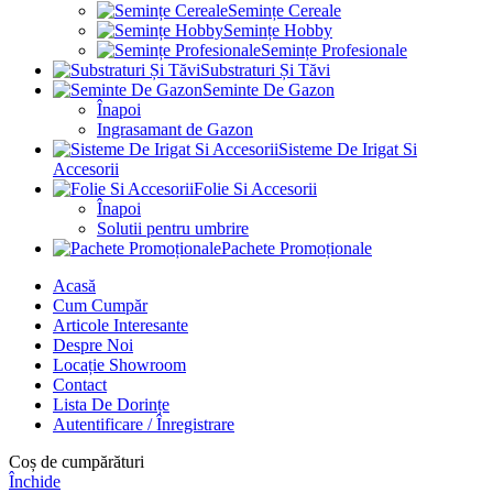
Semințe Cereale
Semințe Hobby
Semințe Profesionale
Substraturi Și Tăvi
Seminte De Gazon
Înapoi
Ingrasamant de Gazon
Sisteme De Irigat Si
Accesorii
Folie Si Accesorii
Înapoi
Solutii pentru umbrire
Pachete Promoționale
Acasă
Cum Cumpăr
Articole Interesante
Despre Noi
Locație Showroom
Contact
Lista De Dorințe
Autentificare / Înregistrare
Coș de cumpărături
Închide