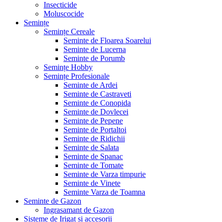
Insecticide
Moluscocide
Semințe
Semințe Cereale
Seminte de Floarea Soarelui
Seminte de Lucerna
Seminte de Porumb
Semințe Hobby
Semințe Profesionale
Seminte de Ardei
Seminte de Castraveti
Seminte de Conopida
Seminte de Dovlecei
Seminte de Pepene
Seminte de Portaltoi
Seminte de Ridichii
Seminte de Salata
Seminte de Spanac
Seminte de Tomate
Seminte de Varza timpurie
Seminte de Vinete
Seminte Varza de Toamna
Seminte de Gazon
Ingrasamant de Gazon
Sisteme de Irigat si accesorii