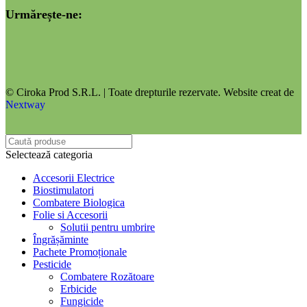
Urmărește-ne:
© Ciroka Prod S.R.L. | Toate drepturile rezervate. Website creat de
Nextway
Selectează categoria
Accesorii Electrice
Biostimulatori
Combatere Biologica
Folie si Accesorii
Solutii pentru umbrire
Îngrășăminte
Pachete Promoționale
Pesticide
Combatere Rozătoare
Erbicide
Fungicide