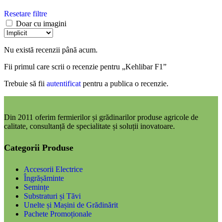
Resetare filtre
Doar cu imagini
Nu există recenzii până acum.
Fii primul care scrii o recenzie pentru „Kehlibar F1”
Trebuie să fii
autentificat
pentru a publica o recenzie.
Din 2011 oferim fermierilor și grădinarilor produse agricole de
calitate, consultanță de specialitate și soluții inovatoare.
Categorii Produse
Accesorii Electrice
Îngrășăminte
Semințe
Substraturi și Tăvi
Unelte și Mașini de Grădinărit
Pachete Promoționale