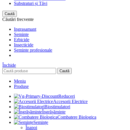
Substraturi și Tăvi
Caută
Căutări frecvente
Ingrasamant
Seminte
Erbicide
Insecticide
Seminte profesionale
Închide
Caută
Meniu
Produse
Reduceri
Accesorii Electrice
Biostimulatori
Îngrășăminte
Combatere Biologica
Semințe
Înapoi