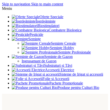
Skip to navigation
Skip to main content
Meniu
Oferte Speciale
Îngrășăminte
Biostimulatori
Combatere Biologica
Pesticide
Semințe
Semințe Cereale
Semințe Hobby
Semințe Profesionale
Seminte de Gazon
Ingrasamant de Gazon
Substraturi și Tăvi
Accesorii Electrice
Sisteme de Irigat si accesorii
Folie si Accesorii
Pachete Promoționale
Produse pentru Culturi Bio