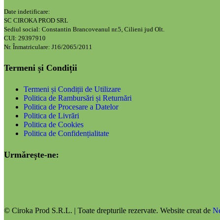
Date indetificare:
SC CIROKA PROD SRL
Sediul social: Constantin Brancoveanul nr.5, Cilieni jud Olt.
CUI: 29397910
Nr. Înmatriculare: J16/2065/2011
Termeni și Condiții
Termeni și Condiții de Utilizare
Politica de Rambursări și Returnări
Politica de Procesare a Datelor
Politica de Livrări
Politica de Cookies
Politica de Confidențialitate
Urmărește-ne:
© Ciroka Prod S.R.L. | Toate drepturile rezervate. Website creat de
N