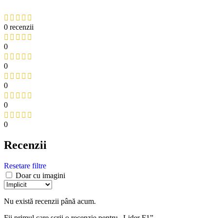
0 recenzii
0
0
0
0
0
Recenzii
Resetare filtre
Doar cu imagini
Nu există recenzii până acum.
Fii primul care scrii o recenzie pentru „Lider F1”