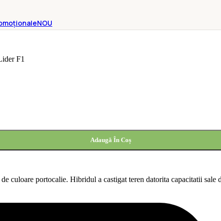
omoționale
NOU
Lider F1
Adaugă În Coș
de culoare portocalie. Hibridul a castigat teren datorita capacitatii sale