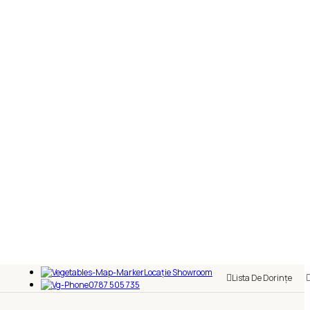
Locație Showroom
Lista De Dorințe
0787 505 735