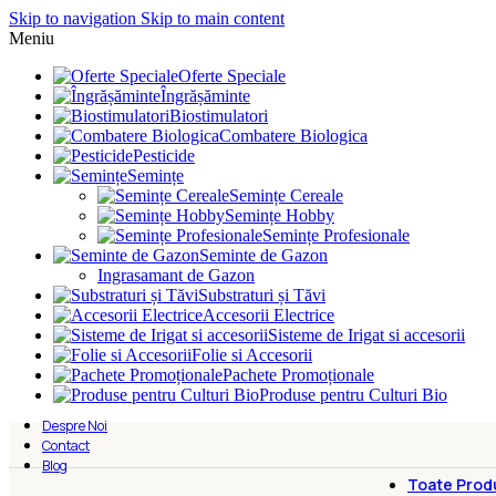
Skip to navigation
Skip to main content
Meniu
Oferte Speciale
Îngrășăminte
Biostimulatori
Combatere Biologica
Pesticide
Semințe
Semințe Cereale
Semințe Hobby
Semințe Profesionale
Seminte de Gazon
Ingrasamant de Gazon
Substraturi și Tăvi
Accesorii Electrice
Sisteme de Irigat si accesorii
Folie si Accesorii
Pachete Promoționale
Produse pentru Culturi Bio
Despre Noi
Contact
Blog
Toate Prod