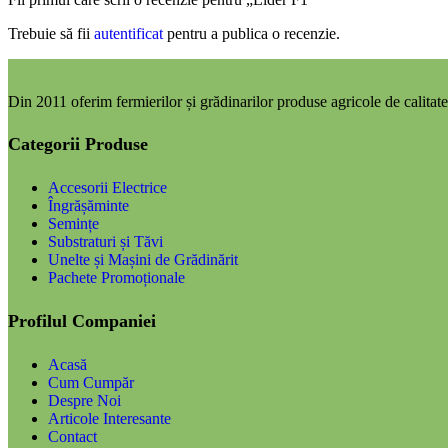
Trebuie să fii
autentificat
pentru a publica o recenzie.
Din 2011 oferim fermierilor și grădinarilor produse agricole de calitate,
Categorii Produse
Accesorii Electrice
Îngrășăminte
Semințe
Substraturi și Tăvi
Unelte și Mașini de Grădinărit
Pachete Promoționale
Profilul Companiei
Acasă
Cum Cumpăr
Despre Noi
Articole Interesante
Contact