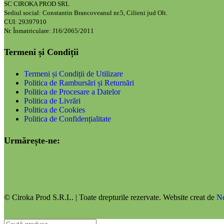
SC CIROKA PROD SRL
Sediul social: Constantin Brancoveanul nr.5, Cilieni jud Olt.
CUI: 29397910
Nr. Înmatriculare: J16/2065/2011
Termeni și Condiții
Termeni și Condiții de Utilizare
Politica de Rambursări și Returnări
Politica de Procesare a Datelor
Politica de Livrări
Politica de Cookies
Politica de Confidențialitate
Urmărește-ne:
© Ciroka Prod S.R.L. | Toate drepturile rezervate. Website creat de
N