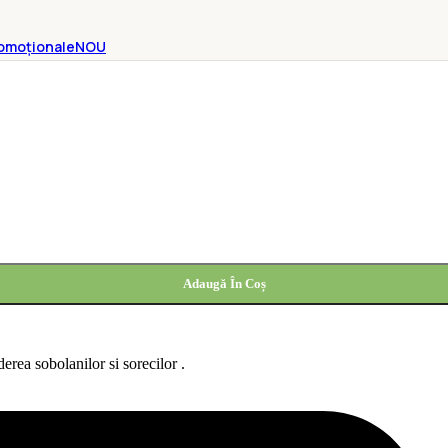
omoționale
NOU
Adaugă În Coș
erea sobolanilor si sorecilor .