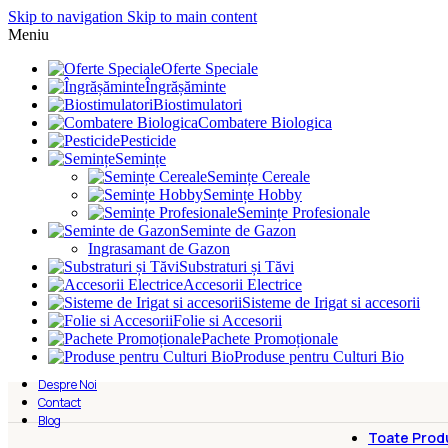
Skip to navigation
Skip to main content
Meniu
Oferte Speciale
Îngrășăminte
Biostimulatori
Combatere Biologica
Pesticide
Semințe
Semințe Cereale
Semințe Hobby
Semințe Profesionale
Seminte de Gazon
Ingrasamant de Gazon
Substraturi și Tăvi
Accesorii Electrice
Sisteme de Irigat si accesorii
Folie si Accesorii
Pachete Promoționale
Produse pentru Culturi Bio
Despre Noi
Contact
Blog
Toate Prod