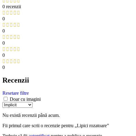
0 recenzii
0
0
0
0
0
Recenzii
Resetare filtre
Doar cu imagini
Nu există recenzii până acum.
Fii primul care scrii o recenzie pentru „Lipici rozatoare”
Trebuie să fii
autentificat
pentru a publica o recenzie.