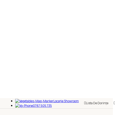
Locație Showroom
Lista De Dorințe
0787 505 735