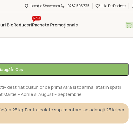
Locație Showroom
0787 505 735
Lista De Dorințe
NOU
uri Bio
Reduceri
Pachete Promoționale
 de Spanac
/
Matador
daugă În Coș
v destinat culturilor de primavara si toamna, atat in spatii
 Martie – Aprilie si August – Septembrie.
nă la 25 kg. Pentru colete suplimentare, se adaugă 25 lei per