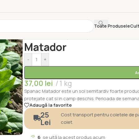
Toate Produsele
Cult
Prima pagină
/
Semințe
/
Semințe Profesionale
/
Seminte
Matador
-
+
A
37,00
lei
1 kg
Spanac Matador este un soi semitardiv foarte producti
protejate cat si in camp deschis. Perioada de semanat
Adaugă la favorite
25
Cost transport pentru coletele de pâ
Lei
colet.
6
se uită la acest produs acum