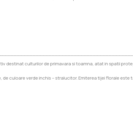
v destinat culturilor de primavara si toamna, atat in spatii prot
e, de culoare verde inchis – stralucitor. Emiterea tijei florale 