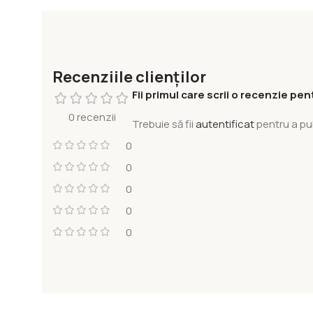
Recenziile clienților
Fii primul care scrii o recenzie pe
0 recenzii
Trebuie să fii
autentificat
pentru a pu
0
0
0
0
0