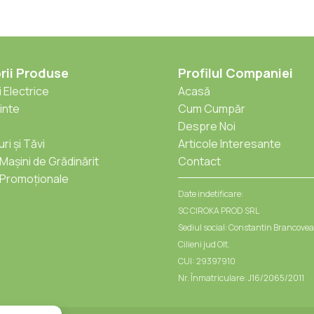
rii Produse
Profilul Companiei
 Electrice
Acasă
inte
Cum Cumpăr
Despre Noi
ri și Tăvi
Articole Interesante
 Mașini de Grădinărit
Contact
Promoționale
Date indetificare:
SC CIROKA PROD SRL
Sediul social: Constantin Brancovea
Cilieni jud Olt.
CUI: 29397910
Nr. Înmatriculare: J16/2065/2011