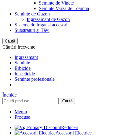
Seminte de Vinete
Seminte Varza de Toamna
Seminte de Gazon
Ingrasamant de Gazon
Sisteme de Irigat si accesorii
Substraturi și Tăvi
Caută
Căutări frecvente
Ingrasamant
Seminte
Erbicide
Insecticide
Seminte profesionale
Închide
Caută
Meniu
Produse
Reduceri
Accesorii Electrice