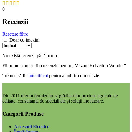
0
Recenzii
Resetare filtre
Doar cu imagini
Nu există recenzii până acum.
Fii primul care scrii o recenzie pentru „Mazare Kelvedon Wonder”
Trebuie să fii
autentificat
pentru a publica o recenzie.
Din 2011 oferim fermierilor și grădinarilor produse agricole de
calitate, consultanță de specialitate și soluții inovatoare.
Categorii Produse
Accesorii Electrice
Îngrășăminte