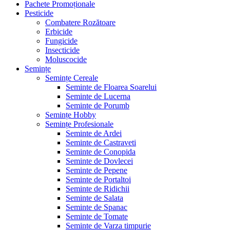
Pachete Promoționale
Pesticide
Combatere Rozătoare
Erbicide
Fungicide
Insecticide
Moluscocide
Semințe
Semințe Cereale
Seminte de Floarea Soarelui
Seminte de Lucerna
Seminte de Porumb
Semințe Hobby
Semințe Profesionale
Seminte de Ardei
Seminte de Castraveti
Seminte de Conopida
Seminte de Dovlecei
Seminte de Pepene
Seminte de Portaltoi
Seminte de Ridichii
Seminte de Salata
Seminte de Spanac
Seminte de Tomate
Seminte de Varza timpurie