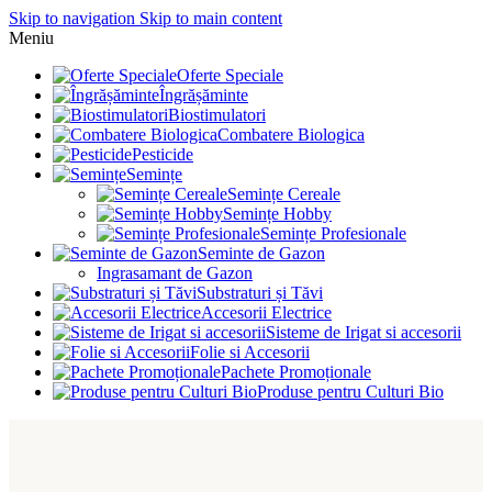
Skip to navigation
Skip to main content
Meniu
Oferte Speciale
Îngrășăminte
Biostimulatori
Combatere Biologica
Pesticide
Semințe
Semințe Cereale
Semințe Hobby
Semințe Profesionale
Seminte de Gazon
Ingrasamant de Gazon
Substraturi și Tăvi
Accesorii Electrice
Sisteme de Irigat si accesorii
Folie si Accesorii
Pachete Promoționale
Produse pentru Culturi Bio