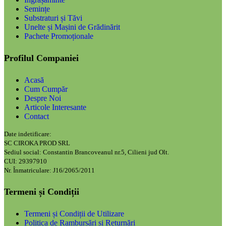
Semințe
Substraturi și Tăvi
Unelte și Mașini de Grădinărit
Pachete Promoționale
Profilul Companiei
Acasă
Cum Cumpăr
Despre Noi
Articole Interesante
Contact
Date indetificare:
SC CIROKA PROD SRL
Sediul social: Constantin Brancoveanul nr.5, Cilieni jud Olt.
CUI: 29397910
Nr. Înmatriculare: J16/2065/2011
Termeni și Condiții
Termeni și Condiții de Utilizare
Politica de Rambursări și Returnări