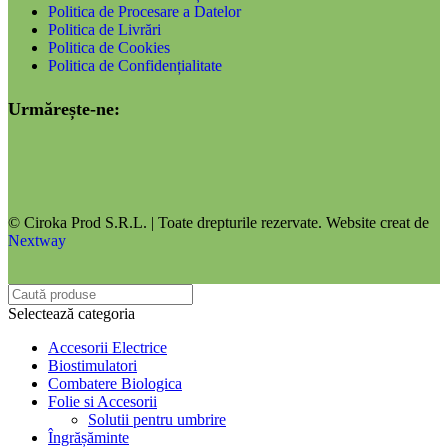
Politica de Procesare a Datelor
Politica de Livrări
Politica de Cookies
Politica de Confidențialitate
Urmărește-ne:
© Ciroka Prod S.R.L. | Toate drepturile rezervate. Website creat de
Nextway
Selectează categoria
Accesorii Electrice
Biostimulatori
Combatere Biologica
Folie si Accesorii
Solutii pentru umbrire
Îngrășăminte