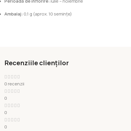
Perioadă de înflorire:
iulie – noiembrie
Ambalaj:
0,1 g (aprox. 10 semințe)
Recenziile clienților
0 recenzii
0
0
0