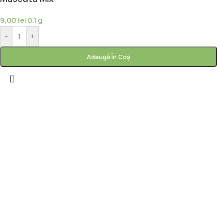
9,00
lei
0.1 g
-
+
Adaugă În Coș