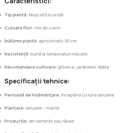
Caracteristici:
Tip plantă:
Mușcată scundă
Culoare flori:
mix de culori
Înălțime plantă:
aproximativ 30 cm
Rezistență:
bună la temperaturi ridicate
Recomandare cultivare:
ghivece, jardiniere, lădițe
Specificații tehnice:
Perioadă de însămânțare:
începând cu luna ianuarie
Plantare:
ianuarie – martie
Producție:
din semințe sau răsad