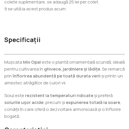
colete suplimentare, se adaugă 25 lei per colet.
9
se uită la acest produs acum
Specificații
Mușcata
Mix Opal
este o plantă ornamentală scundă, ideală
pentru cultivarea în
ghivece, jardiniere și lădițe
. Se remarcă
prin
înflorirea abundentă pe toată durata verii
și printr-un
amestec atrăgător de culori vii.
Soiul este
rezistent la temperaturi ridicate
și preferă
solurile ușor acide
, precum și
expunerea totală la soare
,
condiții în care oferă o dezvoltare armonioasă și o înflorire
bogată.