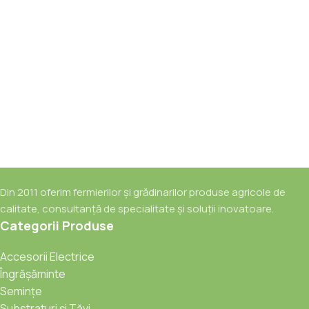
Din 2011 oferim fermierilor și grădinarilor produse agricole de
calitate, consultanță de specialitate și soluții inovatoare.
Categorii Produse
Accesorii Electrice
Îngrășăminte
Semințe
Substraturi și Tăvi