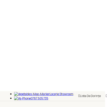
Locație Showroom
Lista De Dorințe
0787 505 735