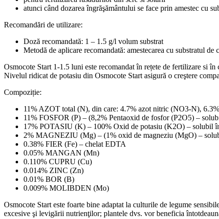
atunci când dozarea îngrăşământului se face prin amestec cu subst
Recomandări de utilizare:
Doză recomandată: 1 – 1.5 g/l volum substrat
Metodă de aplicare recomandată: amestecarea cu substratul de c
Osmocote Start 1-1.5 luni este recomandat în rețete de fertilizare si 
Nivelul ridicat de potasiu din Osmocote Start asigură o creştere compac
Compoziție:
11% AZOT total (N), din care: 4.7% azot nitric (NO3-N), 6.3
11% FOSFOR (P) – (8,2% Pentaoxid de fosfor (P2O5) – solubil
17% POTASIU (K) – 100% Oxid de potasiu (K2O) – solubil î
2% MAGNEZIU (Mg) – (1% oxid de magneziu (MgO) – solubi
0.38% FIER (Fe) – chelat EDTA
0.05% MANGAN (Mn)
0.110% CUPRU (Cu)
0.014% ZINC (Zn)
0.01% BOR (B)
0.009% MOLIBDEN (Mo)
Osmocote Start este foarte bine adaptat la culturile de legume sensibile 
excesive şi levigării nutrienţilor; plantele dvs. vor beneficia întotdeaun