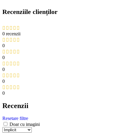
Recenziile clienților
0 recenzii
0
0
0
0
0
Recenzii
Resetare filtre
Doar cu imagini