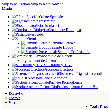
Skip to navigation
Skip to main content
Meniu
Oferte Speciale
Îngrășăminte
Biostimulatori
Combatere Biologica
Pesticide
Semințe
Semințe Cereale
Semințe Hobby
Semințe Profesionale
Seminte de Gazon
Ingrasamant de Gazon
Substraturi și Tăvi
Accesorii Electrice
Sisteme de Irigat si accesorii
Folie si Accesorii
Pachete Promoționale
Produse pentru Culturi Bio
Despre Noi
Contact
Blog
Toate Prod