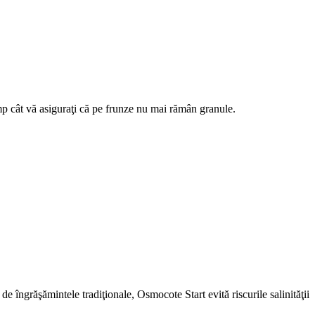
imp cât vă asiguraţi că pe frunze nu mai rămân granule.
de îngrăşămintele tradiţionale, Osmocote Start evită riscurile salinităţii