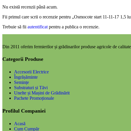
Nu există recenzii până acum.
Fii primul care scrii o recenzie pentru „Osmocote start 11-11-17 1,5 lu
Trebuie să fii
autentificat
pentru a publica o recenzie.
Din 2011 oferim fermierilor și grădinarilor produse agricole de calitate,
Categorii Produse
Accesorii Electrice
Îngrășăminte
Semințe
Substraturi și Tăvi
Unelte și Mașini de Grădinărit
Pachete Promoționale
Profilul Companiei
Acasă
Cum Cumpăr