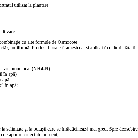
ratul utilizat la plantare
ultivare
în combinație cu alte formule de Osmocote.
tă şi uniformă. Produsul poate fi amestecat şi aplicat în culturi atâta t
% azot amoniacal (NH4-N)
 în apă)
n apă
l în apă)
la salinitate şi la butaşii care se înrădăcinează mai greu. Spre deosebire 
a de aportul corect de nutrienţi.