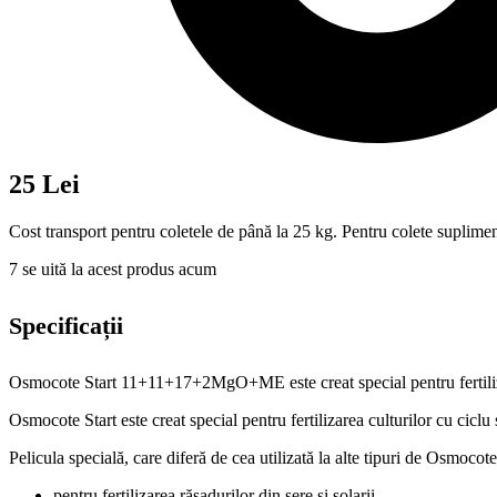
25 Lei
Cost transport pentru coletele de până la 25 kg. Pentru colete suplimen
7
se uită la acest produs acum
Specificații
Osmocote Start 11+11+17+2MgO+ME este creat special pentru fertilizarea
Osmocote Start este creat special pentru fertilizarea culturilor cu ciclu
Pelicula specială, care diferă de cea utilizată la alte tipuri de Osmocot
pentru fertilizarea răsadurilor din sere si solarii