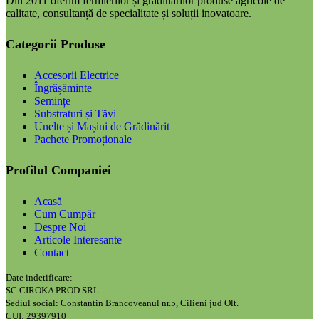
Din 2011 oferim fermierilor și grădinarilor produse agricole de
calitate, consultanță de specialitate și soluții inovatoare.
Categorii Produse
Accesorii Electrice
Îngrășăminte
Semințe
Substraturi și Tăvi
Unelte și Mașini de Grădinărit
Pachete Promoționale
Profilul Companiei
Acasă
Cum Cumpăr
Despre Noi
Articole Interesante
Contact
Date indetificare:
SC CIROKA PROD SRL
Sediul social: Constantin Brancoveanul nr.5, Cilieni jud Olt.
CUI: 29397910