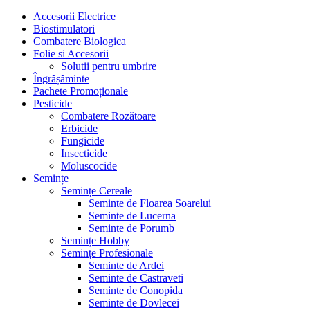
Accesorii Electrice
Biostimulatori
Combatere Biologica
Folie si Accesorii
Solutii pentru umbrire
Îngrășăminte
Pachete Promoționale
Pesticide
Combatere Rozătoare
Erbicide
Fungicide
Insecticide
Moluscocide
Semințe
Semințe Cereale
Seminte de Floarea Soarelui
Seminte de Lucerna
Seminte de Porumb
Semințe Hobby
Semințe Profesionale
Seminte de Ardei
Seminte de Castraveti
Seminte de Conopida
Seminte de Dovlecei