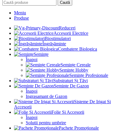
Caută
Meniu
Produse
Reduceri
Accesorii Electrice
Biostimulatori
Îngrășăminte
Combatere Biologica
Semințe
Înapoi
Semințe Cereale
Semințe Hobby
Semințe Profesionale
Substraturi Și Tăvi
Seminte De Gazon
Înapoi
Ingrasamant de Gazon
Sisteme De Irigat Si
Accesorii
Folie Si Accesorii
Înapoi
Solutii pentru umbrire
Pachete Promoționale