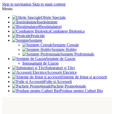
Skip to navigation
Skip to main content
Meniu
Oferte Speciale
Îngrășăminte
Biostimulatori
Combatere Biologica
Pesticide
Semințe
Semințe Cereale
Semințe Hobby
Semințe Profesionale
Seminte de Gazon
Ingrasamant de Gazon
Substraturi și Tăvi
Accesorii Electrice
Sisteme de Irigat si accesorii
Folie si Accesorii
Pachete Promoționale
Produse pentru Culturi Bio