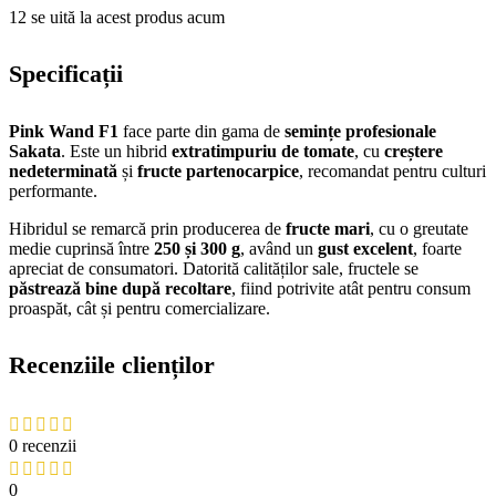
12
se uită la acest produs acum
Specificații
Pink Wand F1
face parte din gama de
semințe profesionale
Sakata
. Este un hibrid
extratimpuriu de tomate
, cu
creștere
nedeterminată
și
fructe partenocarpice
, recomandat pentru culturi
performante.
Hibridul se remarcă prin producerea de
fructe mari
, cu o greutate
medie cuprinsă între
250 și 300 g
, având un
gust excelent
, foarte
apreciat de consumatori. Datorită calităților sale, fructele se
păstrează bine după recoltare
, fiind potrivite atât pentru consum
proaspăt, cât și pentru comercializare.
Recenziile clienților
0 recenzii
0