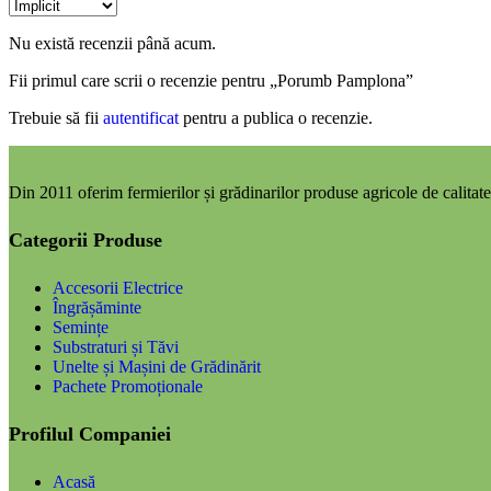
Nu există recenzii până acum.
Fii primul care scrii o recenzie pentru „Porumb Pamplona”
Trebuie să fii
autentificat
pentru a publica o recenzie.
Din 2011 oferim fermierilor și grădinarilor produse agricole de calitate,
Categorii Produse
Accesorii Electrice
Îngrășăminte
Semințe
Substraturi și Tăvi
Unelte și Mașini de Grădinărit
Pachete Promoționale
Profilul Companiei
Acasă