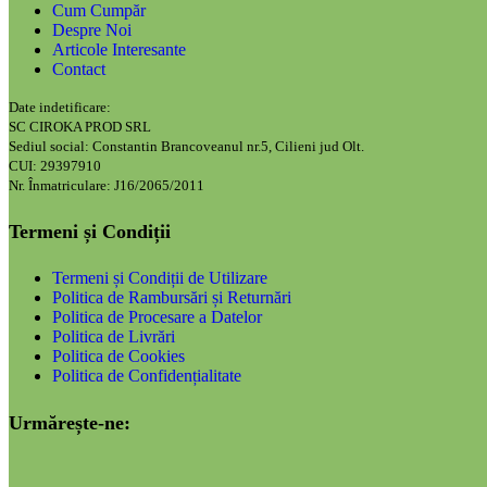
Cum Cumpăr
Despre Noi
Articole Interesante
Contact
Date indetificare:
SC CIROKA PROD SRL
Sediul social: Constantin Brancoveanul nr.5, Cilieni jud Olt.
CUI: 29397910
Nr. Înmatriculare: J16/2065/2011
Termeni și Condiții
Termeni și Condiții de Utilizare
Politica de Rambursări și Returnări
Politica de Procesare a Datelor
Politica de Livrări
Politica de Cookies
Politica de Confidențialitate
Urmărește-ne: