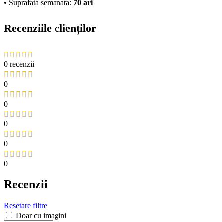
• Suprafata semanata:
70 ari
Recenziile clienților
0 recenzii
0
0
0
0
0
Recenzii
Resetare filtre
Doar cu imagini