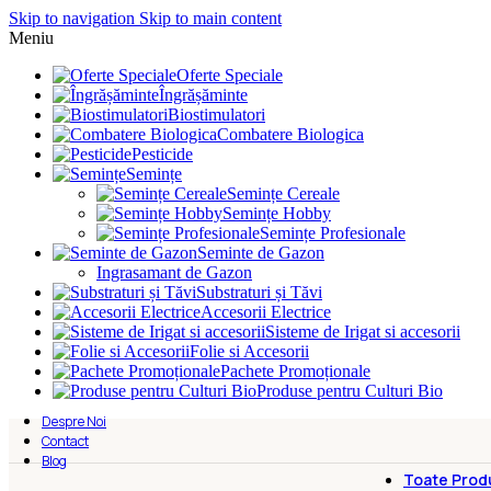
Skip to navigation
Skip to main content
Meniu
Oferte Speciale
Îngrășăminte
Biostimulatori
Combatere Biologica
Pesticide
Semințe
Semințe Cereale
Semințe Hobby
Semințe Profesionale
Seminte de Gazon
Ingrasamant de Gazon
Substraturi și Tăvi
Accesorii Electrice
Sisteme de Irigat si accesorii
Folie si Accesorii
Pachete Promoționale
Produse pentru Culturi Bio
Despre Noi
Contact
Blog
Toate Prod