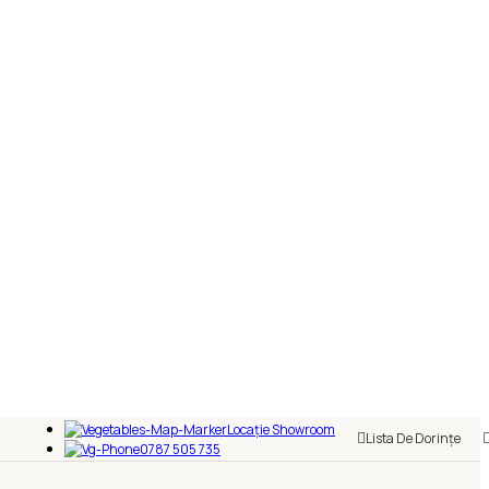
Locație Showroom
Lista De Dorințe
0787 505 735