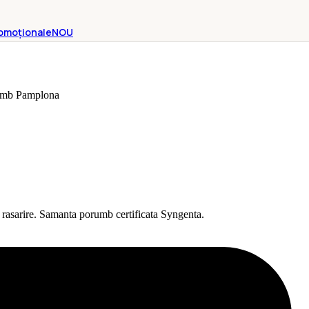
omoționale
NOU
umb Pamplona
a rasarire. Samanta porumb certificata Syngenta.