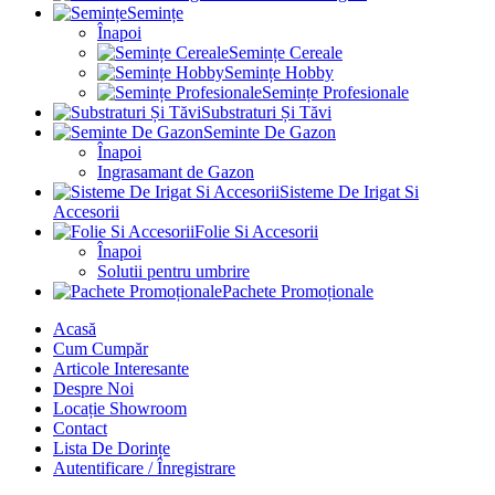
Semințe
Înapoi
Semințe Cereale
Semințe Hobby
Semințe Profesionale
Substraturi Și Tăvi
Seminte De Gazon
Înapoi
Ingrasamant de Gazon
Sisteme De Irigat Si
Accesorii
Folie Si Accesorii
Înapoi
Solutii pentru umbrire
Pachete Promoționale
Acasă
Cum Cumpăr
Articole Interesante
Despre Noi
Locație Showroom
Contact
Lista De Dorințe
Autentificare / Înregistrare