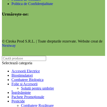
Politica de Confidențialitate
Urmărește-ne:
© Ciroka Prod S.R.L. | Toate drepturile rezervate. Website creat de
Nextway
Selectează categoria
Accesorii Electrice
Biostimulatori
Combatere Biologica
Folie si Accesorii
Solutii pentru umbrire
Îngrășăminte
Pachete Promoționale
Pesticide
Combatere Rozătoare