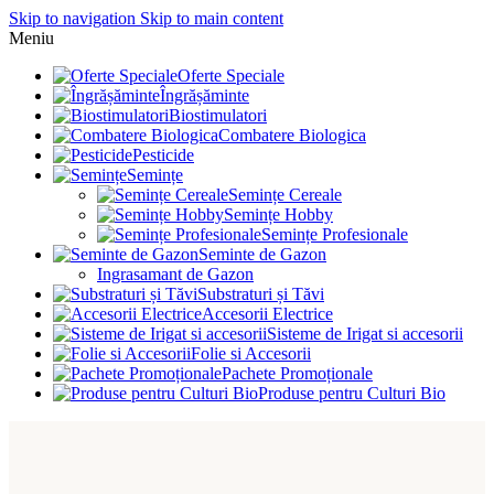
Skip to navigation
Skip to main content
Meniu
Oferte Speciale
Îngrășăminte
Biostimulatori
Combatere Biologica
Pesticide
Semințe
Semințe Cereale
Semințe Hobby
Semințe Profesionale
Seminte de Gazon
Ingrasamant de Gazon
Substraturi și Tăvi
Accesorii Electrice
Sisteme de Irigat si accesorii
Folie si Accesorii
Pachete Promoționale
Produse pentru Culturi Bio