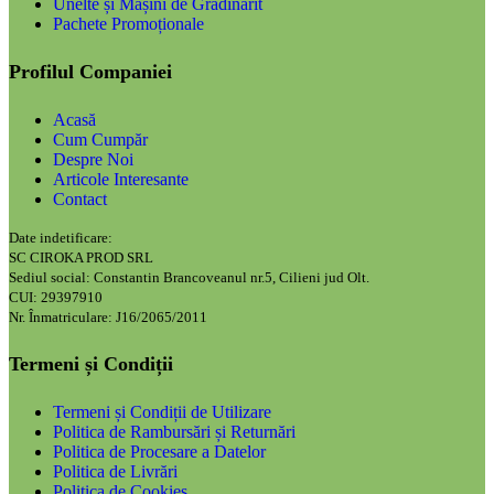
Unelte și Mașini de Grădinărit
Pachete Promoționale
Profilul Companiei
Acasă
Cum Cumpăr
Despre Noi
Articole Interesante
Contact
Date indetificare:
SC CIROKA PROD SRL
Sediul social: Constantin Brancoveanul nr.5, Cilieni jud Olt.
CUI: 29397910
Nr. Înmatriculare: J16/2065/2011
Termeni și Condiții
Termeni și Condiții de Utilizare
Politica de Rambursări și Returnări
Politica de Procesare a Datelor
Politica de Livrări
Politica de Cookies