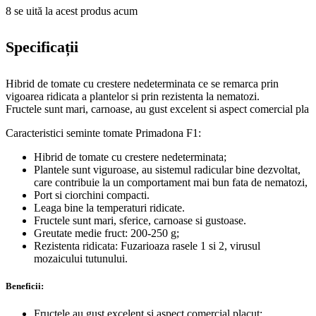
8
se uită la acest produs acum
Specificații
Hibrid de tomate cu crestere nedeterminata ce se remarca prin
vigoarea ridicata a plantelor si prin rezistenta la nematozi.
Fructele sunt mari, carnoase, au gust excelent si aspect comercial pla
Caracteristici seminte tomate Primadona F1:
Hibrid de tomate cu crestere nedeterminata;
Plantele sunt viguroase, au sistemul radicular bine dezvoltat,
care contribuie la un comportament mai bun fata de nematozi,
Port si ciorchini compacti.
Leaga bine la temperaturi ridicate.
Fructele sunt mari, sferice, carnoase si gustoase.
Greutate medie fruct: 200-250 g;
Rezistenta ridicata: Fuzarioaza rasele 1 si 2, virusul
mozaicului tutunului.
Beneficii:
Fructele au gust excelent si aspect comercial placut;