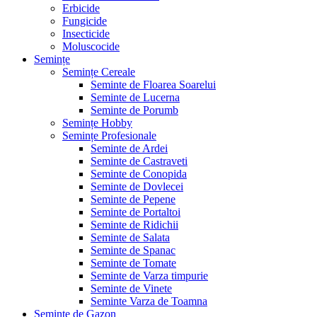
Erbicide
Fungicide
Insecticide
Moluscocide
Semințe
Semințe Cereale
Seminte de Floarea Soarelui
Seminte de Lucerna
Seminte de Porumb
Semințe Hobby
Semințe Profesionale
Seminte de Ardei
Seminte de Castraveti
Seminte de Conopida
Seminte de Dovlecei
Seminte de Pepene
Seminte de Portaltoi
Seminte de Ridichii
Seminte de Salata
Seminte de Spanac
Seminte de Tomate
Seminte de Varza timpurie
Seminte de Vinete
Seminte Varza de Toamna
Seminte de Gazon