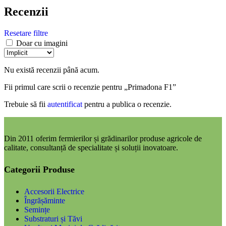
Recenzii
Resetare filtre
Doar cu imagini
Nu există recenzii până acum.
Fii primul care scrii o recenzie pentru „Primadona F1”
Trebuie să fii
autentificat
pentru a publica o recenzie.
Din 2011 oferim fermierilor și grădinarilor produse agricole de
calitate, consultanță de specialitate și soluții inovatoare.
Categorii Produse
Accesorii Electrice
Îngrășăminte
Semințe
Substraturi și Tăvi