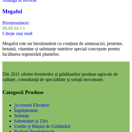
Adaugă la favorite
Megafol
Biostimulatori
80,00
lei
1 l
Citește mai mult
Megafol este un biostimulent cu conținut de aminoacizi, proteine,
betaină, vitamine și substanțe nutritive special concepute pentru
facilitarea regenerării plantelor.
Din 2011 oferim fermierilor și grădinarilor produse agricole de
calitate, consultanță de specialitate și soluții inovatoare.
Categorii Produse
Accesorii Electrice
Îngrășăminte
Semințe
Substraturi și Tăvi
Unelte și Mașini de Grădinărit
Pachete Promoționale