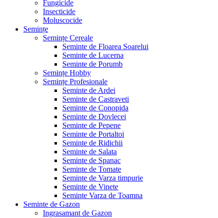
Fungicide
Insecticide
Moluscocide
Semințe
Semințe Cereale
Seminte de Floarea Soarelui
Seminte de Lucerna
Seminte de Porumb
Semințe Hobby
Semințe Profesionale
Seminte de Ardei
Seminte de Castraveti
Seminte de Conopida
Seminte de Dovlecei
Seminte de Pepene
Seminte de Portaltoi
Seminte de Ridichii
Seminte de Salata
Seminte de Spanac
Seminte de Tomate
Seminte de Varza timpurie
Seminte de Vinete
Seminte Varza de Toamna
Seminte de Gazon
Ingrasamant de Gazon