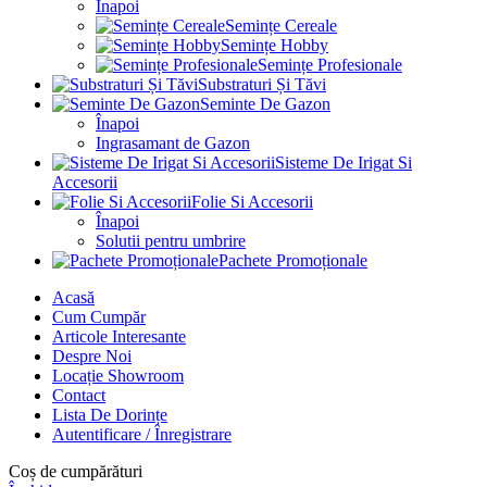
Înapoi
Semințe Cereale
Semințe Hobby
Semințe Profesionale
Substraturi Și Tăvi
Seminte De Gazon
Înapoi
Ingrasamant de Gazon
Sisteme De Irigat Si
Accesorii
Folie Si Accesorii
Înapoi
Solutii pentru umbrire
Pachete Promoționale
Acasă
Cum Cumpăr
Articole Interesante
Despre Noi
Locație Showroom
Contact
Lista De Dorințe
Autentificare / Înregistrare
Coș de cumpărături