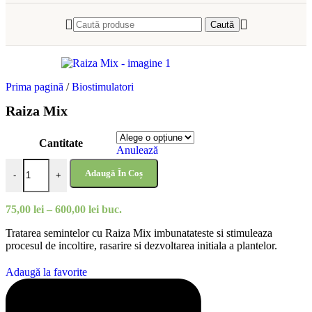
Caută
Prima pagină
/
Biostimulatori
Raiza Mix
Cantitate
Anulează
Cantitate Raiza Mix
Adaugă În Coș
-
+
Interval
75,00
lei
–
600,00
lei
buc.
de
Tratarea semintelor cu Raiza Mix imbunatateste si stimuleaza
prețuri:
procesul de incoltire, rasarire si dezvoltarea initiala a plantelor.
75,00 lei
până
la
Adaugă la favorite
600,00 lei