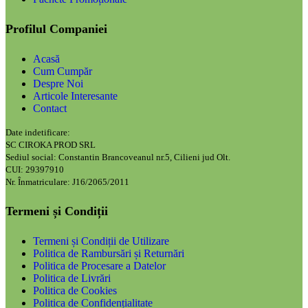
Profilul Companiei
Acasă
Cum Cumpăr
Despre Noi
Articole Interesante
Contact
Date indetificare:
SC CIROKA PROD SRL
Sediul social: Constantin Brancoveanul nr.5, Cilieni jud Olt.
CUI: 29397910
Nr. Înmatriculare: J16/2065/2011
Termeni și Condiții
Termeni și Condiții de Utilizare
Politica de Rambursări și Returnări
Politica de Procesare a Datelor
Politica de Livrări
Politica de Cookies
Politica de Confidențialitate