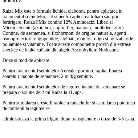
productiv.
Raiza Mix este o formula lichida, elaborata pentru aplicarea in
tratamentul semintelor, cat si pentru aplicarea foliara sau prin
fertirigare. Raiza®Mix contine 12% Aminoacizi Liberi si
Microelemente (azot, bor, cupru, fier, mangan, molibden, zinc).
Contine, de asemenea, si fitohormoni de origine naturala, agenti
osmoprotectori, oligppeptide, alginati, manitol, oligo si polizaharide,
poliamide si vitamine. Toate aceste componente provin din extrase
speciale de inalta calitate din algele Ascophyllum Nodosum.
Doze si mod de aplicare:
Pentru tratamentul semintelor (cereale, porumb, rapita, floarea
soarelui) inainte de semanare: 2 ml/kg seminte.
Pentru tratamentul semintelor de legume inainte de semanare se
prepara o solutie de 2 ml Raiza la 1L apa.
Pentru stimularea cresterii rapide a radacinilor si asimilarea puternica
de nutrienti la legume se
administreaza la prima irigare dupa transplantare o doza de 3-5 L/ha.