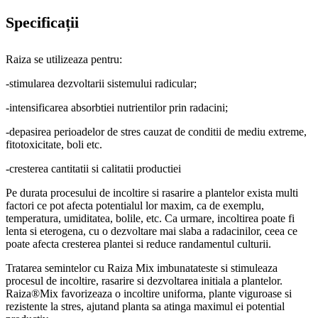
Specificații
Raiza se utilizeaza pentru:
-stimularea dezvoltarii sistemului radicular;
-intensificarea absorbtiei nutrientilor prin radacini;
-depasirea perioadelor de stres cauzat de conditii de mediu extreme,
fitotoxicitate, boli etc.
-cresterea cantitatii si calitatii productiei
Pe durata procesului de incoltire si rasarire a plantelor exista multi
factori ce pot afecta potentialul lor maxim, ca de exemplu,
temperatura, umiditatea, bolile, etc. Ca urmare, incoltirea poate fi
lenta si eterogena, cu o dezvoltare mai slaba a radacinilor, ceea ce
poate afecta cresterea plantei si reduce randamentul culturii.
Tratarea semintelor cu Raiza Mix imbunatateste si stimuleaza
procesul de incoltire, rasarire si dezvoltarea initiala a plantelor.
Raiza®Mix favorizeaza o incoltire uniforma, plante viguroase si
rezistente la stres, ajutand planta sa atinga maximul ei potential