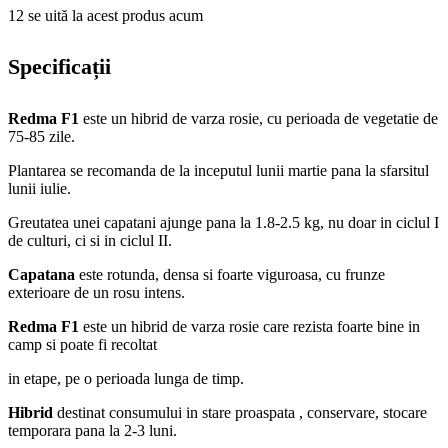
12
se uită la acest produs acum
Specificații
Redma F1
este un hibrid de varza rosie, cu perioada de vegetatie de
75-85 zile.
Plantarea se recomanda de la inceputul lunii martie pana la sfarsitul
lunii iulie.
Greutatea unei capatani ajunge pana la 1.8-2.5 kg, nu doar in ciclul I
de culturi, ci si in ciclul II.
Capatana
este rotunda, densa si foarte viguroasa, cu frunze
exterioare de un rosu intens.
Redma F1
este un hibrid de varza rosie care rezista foarte bine in
camp si poate fi recoltat
in etape, pe o perioada lunga de timp.
Hibrid
destinat consumului in stare proaspata , conservare, stocare
temporara pana la 2-3 luni.