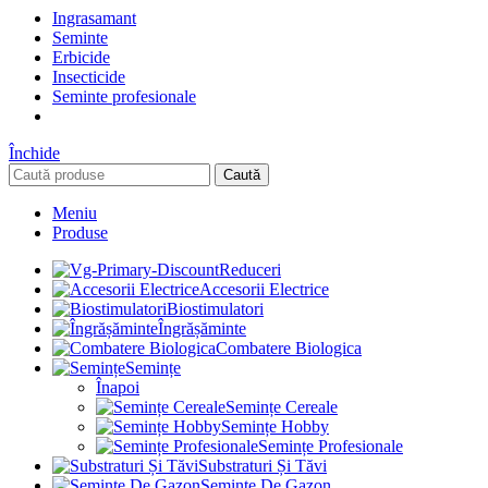
Ingrasamant
Seminte
Erbicide
Insecticide
Seminte profesionale
Închide
Caută
Meniu
Produse
Reduceri
Accesorii Electrice
Biostimulatori
Îngrășăminte
Combatere Biologica
Semințe
Înapoi
Semințe Cereale
Semințe Hobby
Semințe Profesionale
Substraturi Și Tăvi
Seminte De Gazon