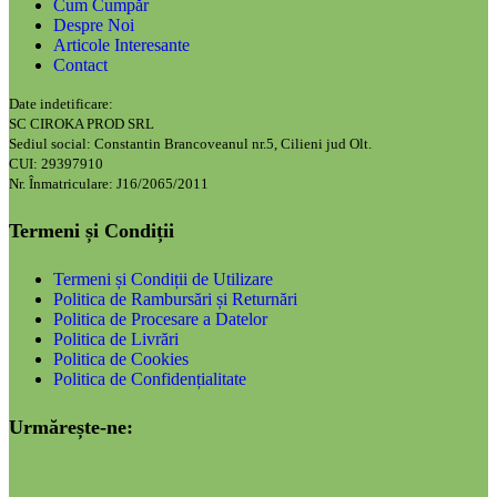
Cum Cumpăr
Despre Noi
Articole Interesante
Contact
Date indetificare:
SC CIROKA PROD SRL
Sediul social: Constantin Brancoveanul nr.5, Cilieni jud Olt.
CUI: 29397910
Nr. Înmatriculare: J16/2065/2011
Termeni și Condiții
Termeni și Condiții de Utilizare
Politica de Rambursări și Returnări
Politica de Procesare a Datelor
Politica de Livrări
Politica de Cookies
Politica de Confidențialitate
Urmărește-ne: