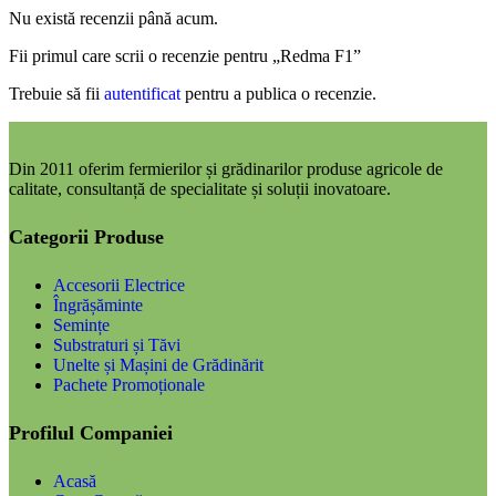
Nu există recenzii până acum.
Fii primul care scrii o recenzie pentru „Redma F1”
Trebuie să fii
autentificat
pentru a publica o recenzie.
Din 2011 oferim fermierilor și grădinarilor produse agricole de
calitate, consultanță de specialitate și soluții inovatoare.
Categorii Produse
Accesorii Electrice
Îngrășăminte
Semințe
Substraturi și Tăvi
Unelte și Mașini de Grădinărit
Pachete Promoționale
Profilul Companiei
Acasă