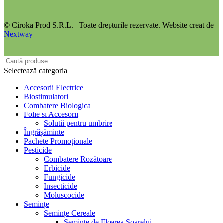
© Ciroka Prod S.R.L. | Toate drepturile rezervate. Website creat de
Nextway
Selectează categoria
Accesorii Electrice
Biostimulatori
Combatere Biologica
Folie si Accesorii
Solutii pentru umbrire
Îngrășăminte
Pachete Promoționale
Pesticide
Combatere Rozătoare
Erbicide
Fungicide
Insecticide
Moluscocide
Semințe
Semințe Cereale
Seminte de Floarea Soarelui