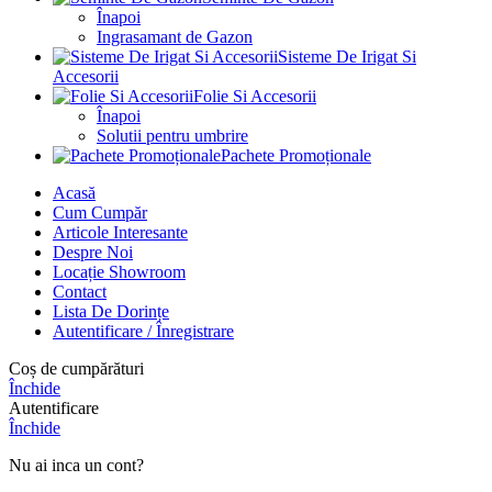
Înapoi
Ingrasamant de Gazon
Sisteme De Irigat Si
Accesorii
Folie Si Accesorii
Înapoi
Solutii pentru umbrire
Pachete Promoționale
Acasă
Cum Cumpăr
Articole Interesante
Despre Noi
Locație Showroom
Contact
Lista De Dorințe
Autentificare / Înregistrare
Coș de cumpărături
Închide
Autentificare
Închide
Nu ai inca un cont?