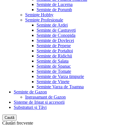
Seminte de Lucerna
Seminte de Porumb
Semințe Hobby
Semințe Profesionale
Seminte de Ardei
Seminte de Castraveti
Seminte de Conopida
Seminte de Dovlecei
Seminte de Pepene
Seminte de Portaltoi
Seminte de Ridichii
Seminte de Salata
Seminte de Spanac
Seminte de Tomate
Seminte de Varza timpurie
Seminte de Vinete
Seminte Varza de Toamna
Seminte de Gazon
Ingrasamant de Gazon
Sisteme de Irigat si accesorii
Substraturi și Tăvi
Caută
Căutări frecvente