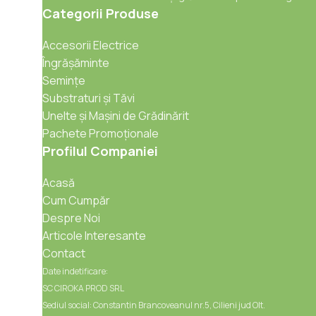
Categorii Produse
Accesorii Electrice
Îngrășăminte
Semințe
Substraturi și Tăvi
Unelte și Mașini de Grădinărit
Pachete Promoționale
Profilul Companiei
Acasă
Cum Cumpăr
Despre Noi
Articole Interesante
Contact
Date indetificare:
SC CIROKA PROD SRL
Sediul social: Constantin Brancoveanul nr.5, Cilieni jud Olt.