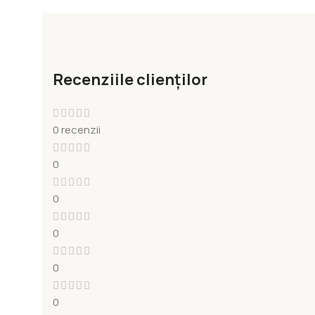
Recenziile clienților
0 recenzii
0
0
0
0
0