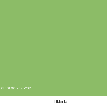
e creat de
Nextway
Meniu