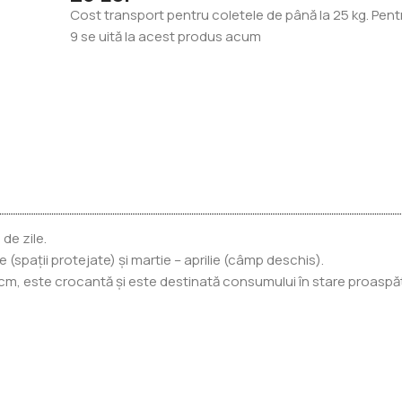
Cost transport pentru coletele de până la 25 kg. Pent
9
se uită la acest produs acum
de zile.
spații protejate) și martie – aprilie (câmp deschis).
3 cm, este crocantă și este destinată consumului în stare proaspă