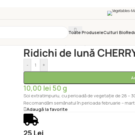
Toate Produsele
Culturi Bio
Red
Prima pagină
/
Semințe
/
Semințe Hobby
/
Ridichi de l
Ridichi de lună CHERR
-
+
A
10,00
lei
50 g
Soi extratimpuriu, cu perioadă de vegetație de 28 – 30
Recomandăm semănatul în perioada februarie – martie (
Adaugă la favorite
25 Lei