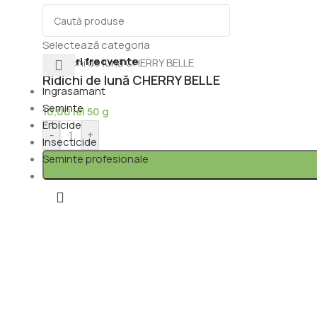
Selectează categoria
Căutări frecvente
Ridichi de lună CHERRY BELLE
Ingrasamant
Seminte
10,00
lei
50 g
Erbicide
-
+
Insecticide
Seminte profesionale