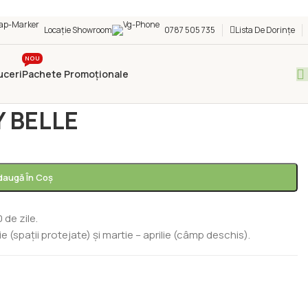
Locație Showroom
0787 505 735
Lista De Dorințe
NOU
uceri
Pachete Promoționale
ună CHERRY BELLE
Y BELLE
daugă În Coș
 de zile.
spații protejate) și martie – aprilie (câmp deschis).