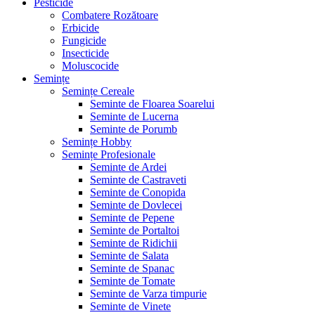
Pesticide
Combatere Rozătoare
Erbicide
Fungicide
Insecticide
Moluscocide
Semințe
Semințe Cereale
Seminte de Floarea Soarelui
Seminte de Lucerna
Seminte de Porumb
Semințe Hobby
Semințe Profesionale
Seminte de Ardei
Seminte de Castraveti
Seminte de Conopida
Seminte de Dovlecei
Seminte de Pepene
Seminte de Portaltoi
Seminte de Ridichii
Seminte de Salata
Seminte de Spanac
Seminte de Tomate
Seminte de Varza timpurie
Seminte de Vinete