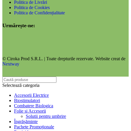
Politica de Livrări
Politica de Cookies
Politica de Confidențialitate
Urmărește-ne:
© Ciroka Prod S.R.L. | Toate drepturile rezervate. Website creat de
Nextway
Selectează categoria
Accesorii Electrice
Biostimulatori
Combatere Biologica
Folie si Accesorii
Solutii pentru umbrire
Îngrășăminte
Pachete Promoționale