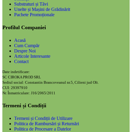
Substraturi și Tăvi
Unelte și Mașini de Grădinărit
Pachete Promoționale
Profilul Companiei
Acasă
Cum Cumpăr
Despre Noi
Articole Interesante
Contact
Date indetificare:
SC CIROKA PROD SRL
Sediul social: Constantin Brancoveanul nr.5, Cilieni jud Olt.
CUI: 29397910
Nr. Înmatriculare: J16/2065/2011
Termeni și Condiții
Termeni și Condiții de Utilizare
Politica de Rambursări și Returnări
Politica de Procesare a Datelor