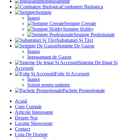
Îngrășăminte
Combatere Biologica
Semințe
Înapoi
Semințe Cereale
Semințe Hobby
Semințe Profesionale
Substraturi Și Tăvi
Seminte De Gazon
Înapoi
Ingrasamant de Gazon
Sisteme De Irigat Si
Accesorii
Folie Si Accesorii
Înapoi
Solutii pentru umbrire
Pachete Promoționale
Acasă
Cum Cumpăr
Articole Interesante
Despre Noi
Locație Showroom
Contact
Lista De Dorințe