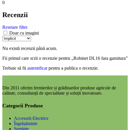
0
Recenzii
Resetare filtre
Doar cu imagini
Nu există recenzii până acum.
Fii primul care scrii o recenzie pentru „Robinet DL16 fara garnitura”
Trebuie să fii
autentificat
pentru a publica o recenzie.
Din 2011 oferim fermierilor și grădinarilor produse agricole de
calitate, consultanță de specialitate și soluții inovatoare.
Categorii Produse
Accesorii Electrice
Îngrășăminte
Semințe