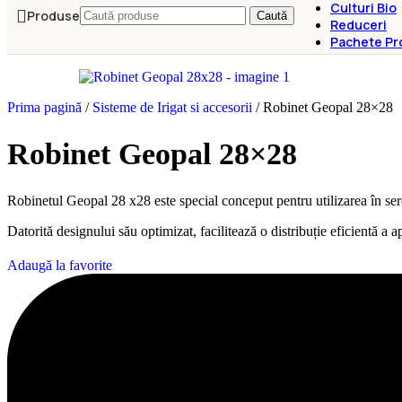
Culturi Bio
Produse
Caută
Reduceri
Pachete Pr
Prima pagină
/
Sisteme de Irigat si accesorii
/
Robinet Geopal 28×28
Robinet Geopal 28×28
Robinetul Geopal 28 x28 este special conceput pentru utilizarea în sere 
Datorită designului său optimizat, facilitează o distribuție eficientă a a
Adaugă la favorite