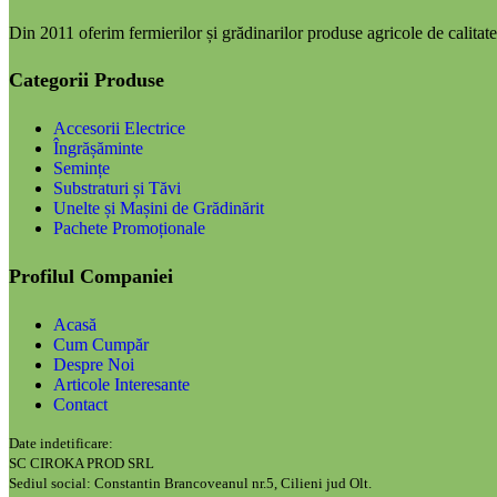
Din 2011 oferim fermierilor și grădinarilor produse agricole de calitate,
Categorii Produse
Accesorii Electrice
Îngrășăminte
Semințe
Substraturi și Tăvi
Unelte și Mașini de Grădinărit
Pachete Promoționale
Profilul Companiei
Acasă
Cum Cumpăr
Despre Noi
Articole Interesante
Contact
Date indetificare:
SC CIROKA PROD SRL
Sediul social: Constantin Brancoveanul nr.5, Cilieni jud Olt.