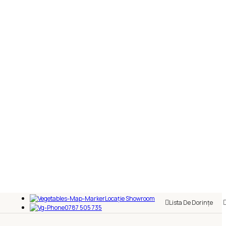
Locație Showroom
Lista De Dorințe
0787 505 735