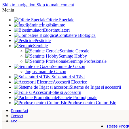
Skip to navigation
Skip to main content
Meniu
Oferte Speciale
Îngrășăminte
Biostimulatori
Combatere Biologica
Pesticide
Semințe
Semințe Cereale
Semințe Hobby
Semințe Profesionale
Seminte de Gazon
Ingrasamant de Gazon
Substraturi și Tăvi
Accesorii Electrice
Sisteme de Irigat si accesorii
Folie si Accesorii
Pachete Promoționale
Produse pentru Culturi Bio
Despre Noi
Contact
Blog
Toate Prod