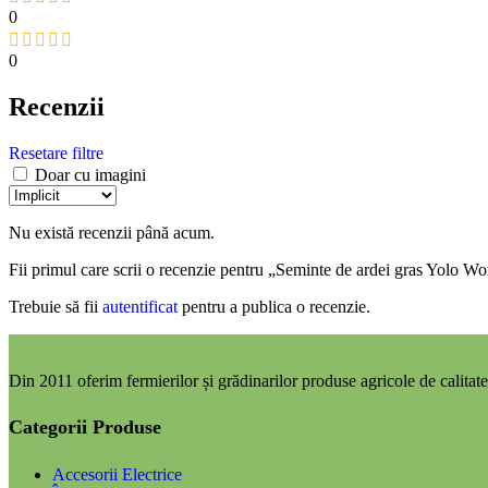
0
0
Recenzii
Resetare filtre
Doar cu imagini
Nu există recenzii până acum.
Fii primul care scrii o recenzie pentru „Seminte de ardei gras Yolo W
Trebuie să fii
autentificat
pentru a publica o recenzie.
Din 2011 oferim fermierilor și grădinarilor produse agricole de calitate,
Categorii Produse
Accesorii Electrice