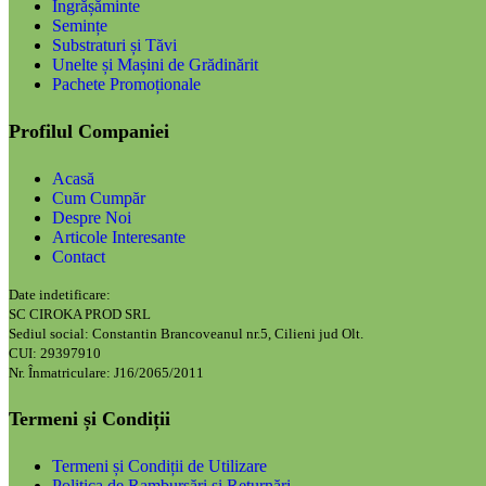
Îngrășăminte
Semințe
Substraturi și Tăvi
Unelte și Mașini de Grădinărit
Pachete Promoționale
Profilul Companiei
Acasă
Cum Cumpăr
Despre Noi
Articole Interesante
Contact
Date indetificare:
SC CIROKA PROD SRL
Sediul social: Constantin Brancoveanul nr.5, Cilieni jud Olt.
CUI: 29397910
Nr. Înmatriculare: J16/2065/2011
Termeni și Condiții
Termeni și Condiții de Utilizare
Politica de Rambursări și Returnări