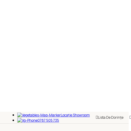
Locație Showroom
Lista De Dorințe
0787 505 735