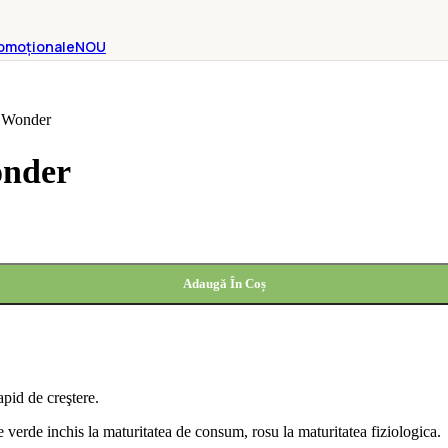
omoționale
NOU
o Wonder
onder
Adaugă În Coș
apid de creştere.
e verde inchis la maturitatea de consum, rosu la maturitatea fiziologica.