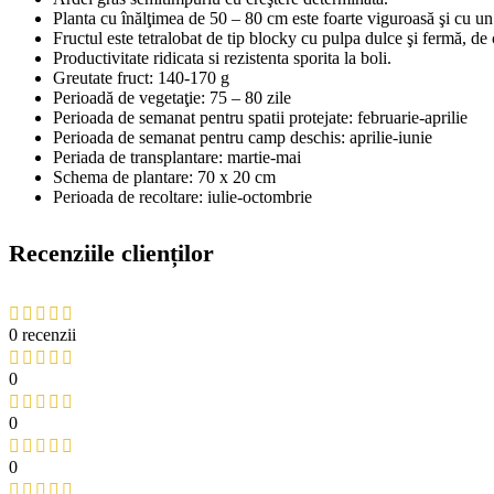
Planta cu înălţimea de 50 – 80 cm este foarte viguroasă şi cu un 
Fructul este tetralobat de tip blocky cu pulpa dulce şi fermă, de
Productivitate ridicata si rezistenta sporita la boli.
Greutate fruct: 140-170 g
Perioadă de vegetaţie: 75 – 80 zile
Perioada de semanat pentru spatii protejate: februarie-aprilie
Perioada de semanat pentru camp deschis: aprilie-iunie
Periada de transplantare: martie-mai
Schema de plantare: 70 x 20 cm
Perioada de recoltare: iulie-octombrie
Recenziile clienților
0 recenzii
0
0
0