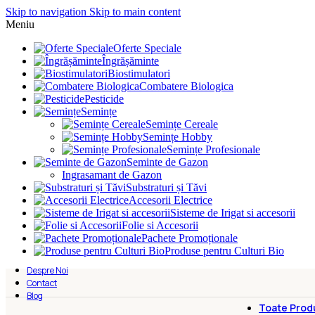
Skip to navigation
Skip to main content
Meniu
Oferte Speciale
Îngrășăminte
Biostimulatori
Combatere Biologica
Pesticide
Semințe
Semințe Cereale
Semințe Hobby
Semințe Profesionale
Seminte de Gazon
Ingrasamant de Gazon
Substraturi și Tăvi
Accesorii Electrice
Sisteme de Irigat si accesorii
Folie si Accesorii
Pachete Promoționale
Produse pentru Culturi Bio
Despre Noi
Contact
Blog
Toate Prod