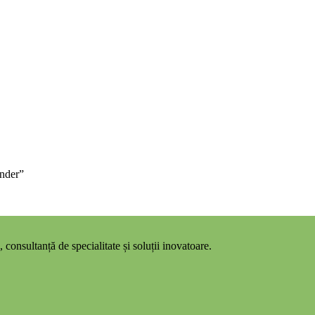
onder”
 consultanță de specialitate și soluții inovatoare.