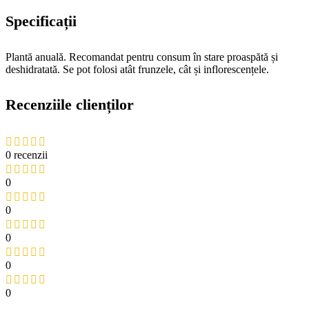
Specificații
Plantă anuală. Recomandat pentru consum în stare proaspătă și
deshidratată. Se pot folosi atât frunzele, cât și inflorescențele.
Recenziile clienților
0 recenzii
0
0
0
0
0