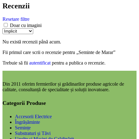
Recenzii
Resetare filtre
Doar cu imagini
Nu există recenzii până acum.
Fii primul care scrii o recenzie pentru „Seminte de Marar”
Trebuie să fii
autentificat
pentru a publica o recenzie.
Din 2011 oferim fermierilor și grădinarilor produse agricole de
calitate, consultanță de specialitate și soluții inovatoare.
Categorii Produse
Accesorii Electrice
Îngrășăminte
Semințe
Substraturi și Tăvi
Unelte și Mașini de Grădinărit