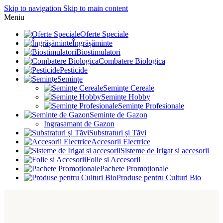
Skip to navigation
Skip to main content
Meniu
Oferte Speciale
Îngrășăminte
Biostimulatori
Combatere Biologica
Pesticide
Semințe
Semințe Cereale
Semințe Hobby
Semințe Profesionale
Seminte de Gazon
Ingrasamant de Gazon
Substraturi și Tăvi
Accesorii Electrice
Sisteme de Irigat si accesorii
Folie si Accesorii
Pachete Promoționale
Produse pentru Culturi Bio