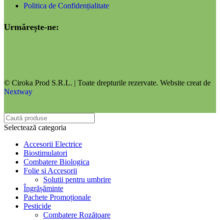
Politica de Confidențialitate
Urmărește-ne:
© Ciroka Prod S.R.L. | Toate drepturile rezervate. Website creat de
Nextway
Selectează categoria
Accesorii Electrice
Biostimulatori
Combatere Biologica
Folie si Accesorii
Solutii pentru umbrire
Îngrășăminte
Pachete Promoționale
Pesticide
Combatere Rozătoare