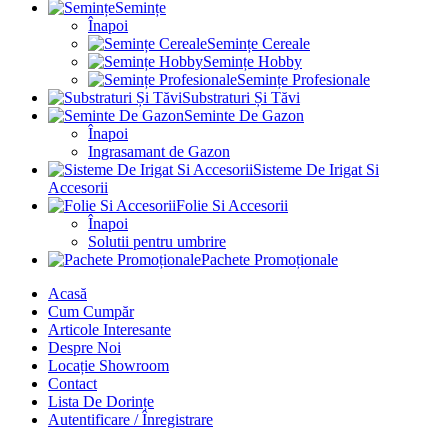
Semințe
Înapoi
Semințe Cereale
Semințe Hobby
Semințe Profesionale
Substraturi Și Tăvi
Seminte De Gazon
Înapoi
Ingrasamant de Gazon
Sisteme De Irigat Si
Accesorii
Folie Si Accesorii
Înapoi
Solutii pentru umbrire
Pachete Promoționale
Acasă
Cum Cumpăr
Articole Interesante
Despre Noi
Locație Showroom
Contact
Lista De Dorințe
Autentificare / Înregistrare