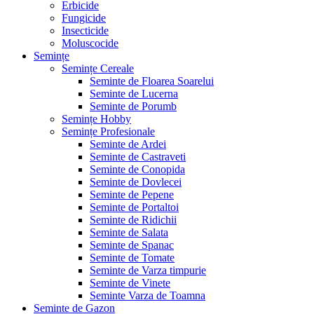
Erbicide
Fungicide
Insecticide
Moluscocide
Semințe
Semințe Cereale
Seminte de Floarea Soarelui
Seminte de Lucerna
Seminte de Porumb
Semințe Hobby
Semințe Profesionale
Seminte de Ardei
Seminte de Castraveti
Seminte de Conopida
Seminte de Dovlecei
Seminte de Pepene
Seminte de Portaltoi
Seminte de Ridichii
Seminte de Salata
Seminte de Spanac
Seminte de Tomate
Seminte de Varza timpurie
Seminte de Vinete
Seminte Varza de Toamna
Seminte de Gazon