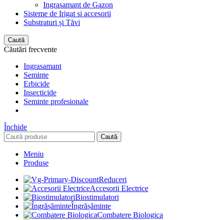
Ingrasamant de Gazon
Sisteme de Irigat si accesorii
Substraturi și Tăvi
Caută
Căutări frecvente
Ingrasamant
Seminte
Erbicide
Insecticide
Seminte profesionale
Închide
Caută
Meniu
Produse
Reduceri
Accesorii Electrice
Biostimulatori
Îngrășăminte
Combatere Biologica