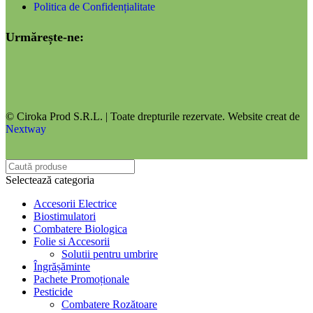
Politica de Confidențialitate
Urmărește-ne:
© Ciroka Prod S.R.L. | Toate drepturile rezervate. Website creat de
Nextway
Selectează categoria
Accesorii Electrice
Biostimulatori
Combatere Biologica
Folie si Accesorii
Solutii pentru umbrire
Îngrășăminte
Pachete Promoționale
Pesticide
Combatere Rozătoare