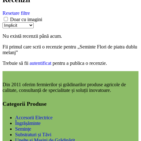
Resetare filtre
Doar cu imagini
Nu există recenzii până acum.
Fii primul care scrii o recenzie pentru „Seminte Flori de piatra dublu
melanj”
Trebuie să fii
autentificat
pentru a publica o recenzie.
Din 2011 oferim fermierilor și grădinarilor produse agricole de
calitate, consultanță de specialitate și soluții inovatoare.
Categorii Produse
Accesorii Electrice
Îngrășăminte
Semințe
Substraturi și Tăvi
Unelte și Mașini de Grădinărit