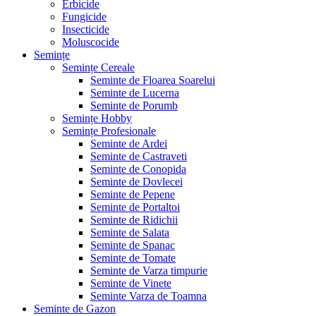
Erbicide
Fungicide
Insecticide
Moluscocide
Semințe
Semințe Cereale
Seminte de Floarea Soarelui
Seminte de Lucerna
Seminte de Porumb
Semințe Hobby
Semințe Profesionale
Seminte de Ardei
Seminte de Castraveti
Seminte de Conopida
Seminte de Dovlecei
Seminte de Pepene
Seminte de Portaltoi
Seminte de Ridichii
Seminte de Salata
Seminte de Spanac
Seminte de Tomate
Seminte de Varza timpurie
Seminte de Vinete
Seminte Varza de Toamna
Seminte de Gazon