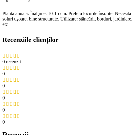
Plantă anuală. Înălţime: 10-15 cm. Preferă locurile însorite. Necesită
soluri uşoare, bine structurate. Utilizare: stâncării, borduri, jardiniere,
etc
Recenziile clienților
0 recenzii
0
0
0
0
0
Recenzii