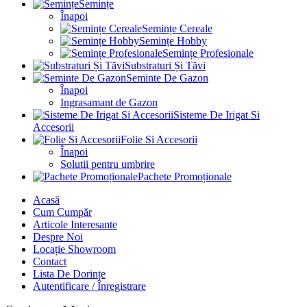
Semințe
Înapoi
Semințe Cereale
Semințe Hobby
Semințe Profesionale
Substraturi Și Tăvi
Seminte De Gazon
Înapoi
Ingrasamant de Gazon
Sisteme De Irigat Si
Accesorii
Folie Si Accesorii
Înapoi
Solutii pentru umbrire
Pachete Promoționale
Acasă
Cum Cumpăr
Articole Interesante
Despre Noi
Locație Showroom
Contact
Lista De Dorințe
Autentificare / Înregistrare