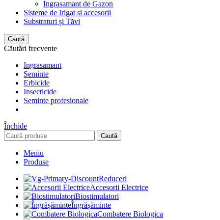
Ingrasamant de Gazon
Sisteme de Irigat si accesorii
Substraturi și Tăvi
Caută
Căutări frecvente
Ingrasamant
Seminte
Erbicide
Insecticide
Seminte profesionale
Închide
Caută
Meniu
Produse
Reduceri
Accesorii Electrice
Biostimulatori
Îngrășăminte
Combatere Biologica