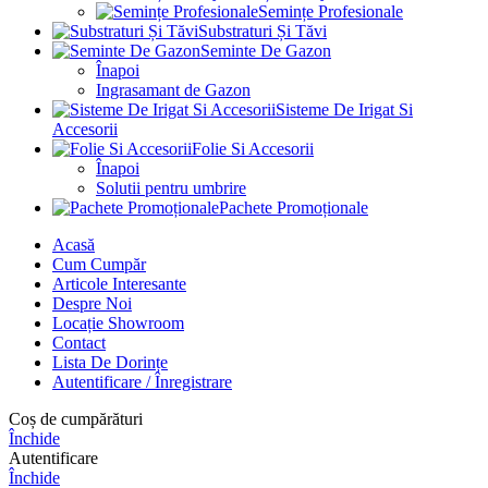
Semințe Profesionale
Substraturi Și Tăvi
Seminte De Gazon
Înapoi
Ingrasamant de Gazon
Sisteme De Irigat Si
Accesorii
Folie Si Accesorii
Înapoi
Solutii pentru umbrire
Pachete Promoționale
Acasă
Cum Cumpăr
Articole Interesante
Despre Noi
Locație Showroom
Contact
Lista De Dorințe
Autentificare / Înregistrare
Coș de cumpărături
Închide
Autentificare
Închide