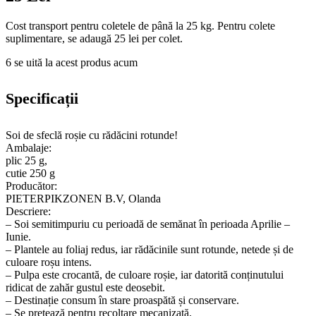
Cost transport pentru coletele de până la 25 kg. Pentru colete
suplimentare, se adaugă 25 lei per colet.
6
se uită la acest produs acum
Specificații
Soi de sfeclă roșie cu rădăcini rotunde!
Ambalaje:
plic 25 g,
cutie 250 g
Producător:
PIETERPIKZONEN B.V, Olanda
Descriere:
– Soi semitimpuriu cu perioadă de semănat în perioada Aprilie –
Iunie.
– Plantele au foliaj redus, iar rădăcinile sunt rotunde, netede și de
culoare roșu intens.
– Pulpa este crocantă, de culoare roșie, iar datorită conținutului
ridicat de zahăr gustul este deosebit.
– Destinație consum în stare proaspătă și conservare.
– Se pretează pentru recoltare mecanizată.