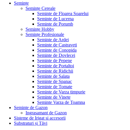
Semințe
Semințe Cereale
Seminte de Floarea Soarelui
Seminte de Lucerna
Seminte de Porumb
Semințe Hobby
Semințe Profesionale
Seminte de Ardei
Seminte de Castraveti
Seminte de Conopida
Seminte de Dovlecei
Seminte de Pepene
Seminte de Portaltoi
Seminte de Ridichii
Seminte de Salata
Seminte de Spanac
Seminte de Tomate
Seminte de Varza timpurie
Seminte de Vinete
Seminte Varza de Toamna
Seminte de Gazon
Ingrasamant de Gazon
Sisteme de Irigat si accesorii
Substraturi și Tăvi