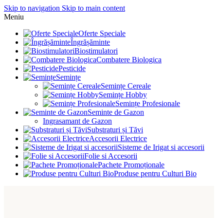
Skip to navigation
Skip to main content
Meniu
Oferte Speciale
Îngrășăminte
Biostimulatori
Combatere Biologica
Pesticide
Semințe
Semințe Cereale
Semințe Hobby
Semințe Profesionale
Seminte de Gazon
Ingrasamant de Gazon
Substraturi și Tăvi
Accesorii Electrice
Sisteme de Irigat si accesorii
Folie si Accesorii
Pachete Promoționale
Produse pentru Culturi Bio