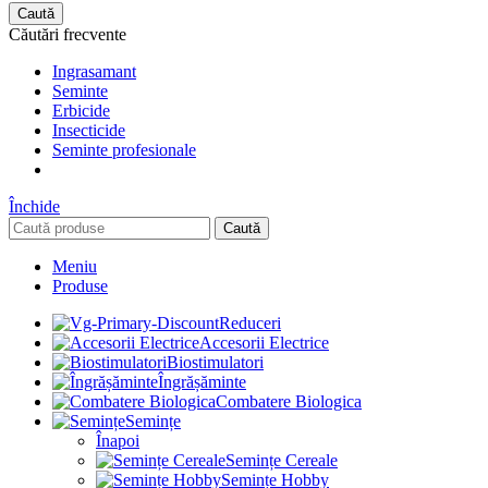
Caută
Căutări frecvente
Ingrasamant
Seminte
Erbicide
Insecticide
Seminte profesionale
Închide
Caută
Meniu
Produse
Reduceri
Accesorii Electrice
Biostimulatori
Îngrășăminte
Combatere Biologica
Semințe
Înapoi
Semințe Cereale
Semințe Hobby