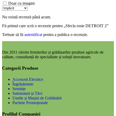
Doar cu imagini
Nu există recenzii până acum.
Fii primul care scrii o recenzie pentru „Sfecla rosie DETROIT 2”
Trebuie să fii
autentificat
pentru a publica o recenzie.
Din 2011 oferim fermierilor și grădinarilor produse agricole de
calitate, consultanță de specialitate și soluții inovatoare.
Categorii Produse
Accesorii Electrice
Îngrășăminte
Semințe
Substraturi și Tăvi
Unelte și Mașini de Grădinărit
Pachete Promoționale
Profilul Companiei