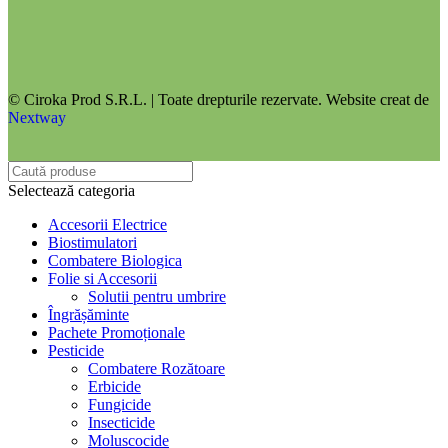
© Ciroka Prod S.R.L. | Toate drepturile rezervate. Website creat de
Nextway
Selectează categoria
Accesorii Electrice
Biostimulatori
Combatere Biologica
Folie si Accesorii
Solutii pentru umbrire
Îngrășăminte
Pachete Promoționale
Pesticide
Combatere Rozătoare
Erbicide
Fungicide
Insecticide
Moluscocide