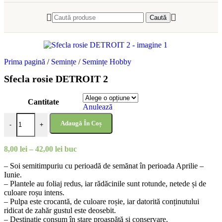
Caută
Prima pagină
/
Semințe
/
Semințe Hobby
Sfecla rosie DETROIT 2
Cantitate
Anulează
Cantitate Sfecla rosie DETROIT 2
Adaugă În Coș
-
+
Interval
8,00
lei
–
42,00
lei
buc
de
– Soi semitimpuriu cu perioadă de semănat în perioada Aprilie –
prețuri:
Iunie.
8,00 lei
– Plantele au foliaj redus, iar rădăcinile sunt rotunde, netede și de
până
culoare roșu intens.
la
– Pulpa este crocantă, de culoare roșie, iar datorită conținutului
42,00 lei
ridicat de zahăr gustul este deosebit.
– Destinație consum în stare proaspătă și conservare.