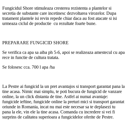
Fungicidul Shore stimuleaza cresterea rezistenta a plantelor si
secretia de substante care incetinesc dezvoltarea virozelor. Dupa
tratament plantele isi revin repede chiar daca au fost atacate si isi
urmeaza ciclul de productie cu rezultate foarte bune.
PREPARARE FUNGICID SHORE
Se verifica ca apa sa aiba ph 5-6, apoi se realizeaza amestecul cu apa
rece in functie de cultura tratata.
Se folosesc cca. 700 l apa /ha
La Pestre ai fungicid la un pret avantajos si transport garantat pana la
tine acasa. Nimic mai simplu, te poti bucura de fungicid de vanzare
online, la un click distanta de tine. Astfel ai numai avantaje:
fungicide ieftine, fungicide online la preturi mici si transport garantat
oriunde in Romania, incat nu mai este necesar sa te deplasezi tu
pana la ele, vin ele la tine acasa. Comanda cu incredere si vei fi
surprins de calitatea superioara a fungicidelor oferite de Pestre.