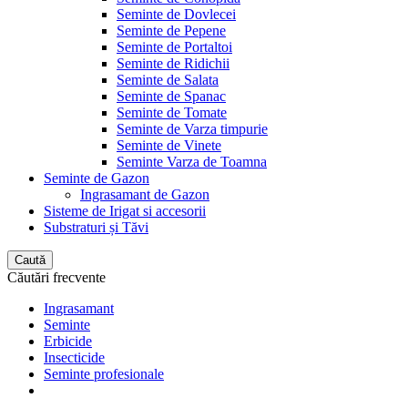
Seminte de Dovlecei
Seminte de Pepene
Seminte de Portaltoi
Seminte de Ridichii
Seminte de Salata
Seminte de Spanac
Seminte de Tomate
Seminte de Varza timpurie
Seminte de Vinete
Seminte Varza de Toamna
Seminte de Gazon
Ingrasamant de Gazon
Sisteme de Irigat si accesorii
Substraturi și Tăvi
Caută
Căutări frecvente
Ingrasamant
Seminte
Erbicide
Insecticide
Seminte profesionale