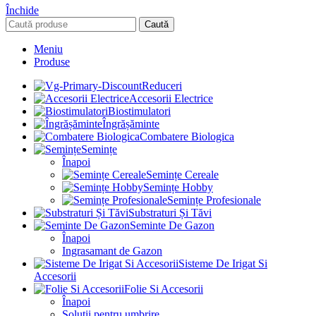
Închide
Caută
Meniu
Produse
Reduceri
Accesorii Electrice
Biostimulatori
Îngrășăminte
Combatere Biologica
Semințe
Înapoi
Semințe Cereale
Semințe Hobby
Semințe Profesionale
Substraturi Și Tăvi
Seminte De Gazon
Înapoi
Ingrasamant de Gazon
Sisteme De Irigat Si
Accesorii
Folie Si Accesorii
Înapoi
Solutii pentru umbrire