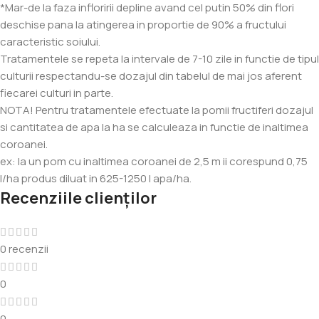
*Mar-de la faza infloririi depline avand cel putin 50% din flori
deschise pana la atingerea in proportie de 90% a fructului
caracteristic soiului.
Tratamentele se repeta la intervale de 7-10 zile in functie de tipul
culturii respectandu-se dozajul din tabelul de mai jos aferent
fiecarei culturi in parte.
NOTA! Pentru tratamentele efectuate la pomii fructiferi dozajul
si cantitatea de apa la ha se calculeaza in functie de inaltimea
coroanei.
ex: la un pom cu inaltimea coroanei de 2,5 m ii corespund 0,75
l/ha produs diluat in 625-1250 l apa/ha.
Recenziile clienților
0 recenzii
0
0