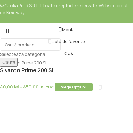
© Ciroka Prod S.R.L. | Toate drepturile rezervate. Website creat
de
Nextway
Meniu
Lista de favorite
Coș
Selectează categoria
Caută
Sivanto Prime 200 SL
40,00
lei
–
450,00
lei
buc
Alege Opțiuni