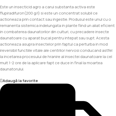
Este un insecticid agro a carui substanta activa este
flupiradifuron(200 g/l) si este un concentrat solubil ce
actioneaza prin contact sau ingestie. Produsul este unul cu o
remanenta sistemica indelungata in plante fiind un aliat eficient
in combaterea daunatorilor din culturi, cu precadere insecte
daunatoare cu aparat bucal pentru intepat sau supt. Acesta
actioneaza asupra insectelor prin faptul ca perturba in mod
ireversibil functiile vitale ale centrilor nervosi conducand astfel
la incetarea procesului de hranire al insectei daunatoare la cel
mult 1-2 ore de la aplicare fapt ce duce in final la moartea
daunatorului.
Adaugă la favorite