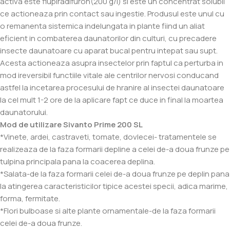
activa este flupiradifuron(200 g/l) si este un concentrat solubil
ce actioneaza prin contact sau ingestie. Produsul este unul cu
o remanenta sistemica indelungata in plante fiind un aliat
eficient in combaterea daunatorilor din culturi, cu precadere
insecte daunatoare cu aparat bucal pentru intepat sau supt.
Acesta actioneaza asupra insectelor prin faptul ca perturba in
mod ireversibil functiile vitale ale centrilor nervosi conducand
astfel la incetarea procesului de hranire al insectei daunatoare
la cel mult 1-2 ore de la aplicare fapt ce duce in final la moartea
daunatorului.
Mod de utilizare Sivanto Prime 200 SL
*Vinete, ardei, castraveti, tomate, dovlecei- tratamentele se
realizeaza de la faza formarii depline a celei de-a doua frunze pe
tulpina principala pana la coacerea deplina.
*Salata-de la faza formarii celei de-a doua frunze pe deplin pana
la atingerea caracteristicilor tipice acestei specii, adica marime,
forma, fermitate.
*Flori bulboase si alte plante ornamentale-de la faza formarii
celei de-a doua frunze.