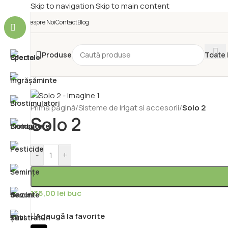
Skip to navigation
Skip to main content
Despre Noi
Contact
Blog
Produse
Toate
Prima pagină
/
Sisteme de Irigat si accesorii
/
Solo 2
Solo 2
-
+
136,00
lei
buc
Adaugă la favorite