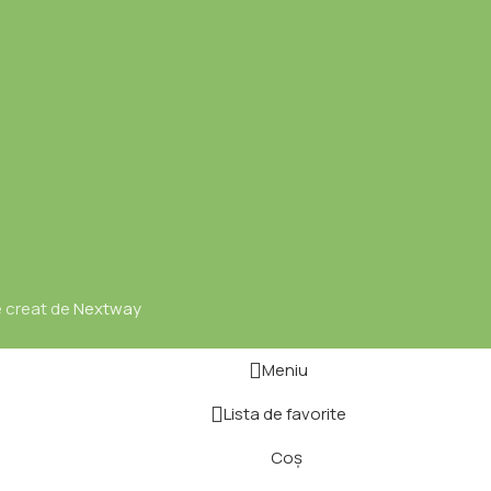
e creat de
Nextway
Meniu
Lista de favorite
Coș