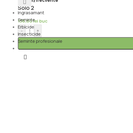
Căutări frecvente
Solo 2
Ingrasamant
Seminte
136,00
lei
buc
Erbicide
-
+
Insecticide
Seminte profesionale