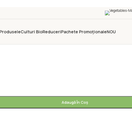
 Produsele
Culturi Bio
Reduceri
Pachete Promoționale
NOU
Adaugă În Coș