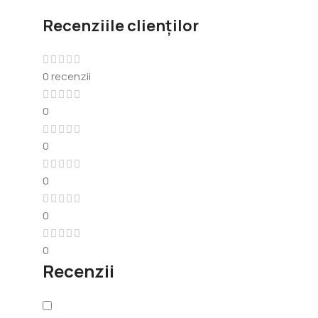
Recenziile clienților
0 recenzii
0
0
0
0
0
Recenzii