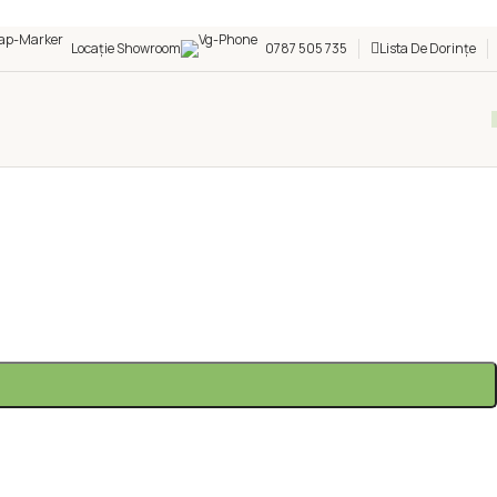
Locație Showroom
0787 505 735
Lista De Dorințe