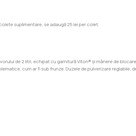
colete suplimentare, se adaugă 25 lei per colet.
orului de 2 litri, echipat cu garnitură Viton® și mânere de bloc
ematice, cum ar fi sub frunze. Duzele de pulverizare reglabile, de 