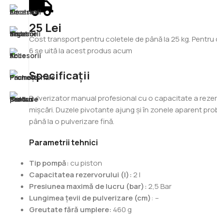
25 Lei
Cost transport pentru coletele de până la 25 kg. Pentru 
6
se uită la acest produs acum
Specificații
Pulverizator manual profesional cu o capacitate a rezerv
mișcări. Duzele pivotante ajung și în zonele aparent probl
până la o pulverizare fină.
Parametrii tehnici
Tip pompă:
cu piston
Capacitatea rezervorului (l):
2 l
Presiunea maximă de lucru (bar):
2,5 Bar
Lungimea țevii de pulverizare (cm)
: –
Greutate fără umplere:
460 g