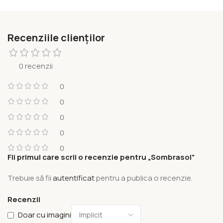
Recenziile clienților
0 recenzii
0
0
0
0
0
Fii primul care scrii o recenzie pentru „Sombrasol”
Trebuie să fii
autentificat
pentru a publica o recenzie.
Recenzii
Doar cu imagini