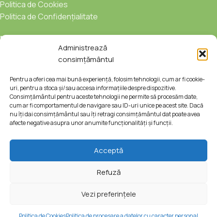
Politica de Cookies
Politica de Confidențialitate
Urmărește-ne:
Administrează
consimțământul
Pentru a oferi cea mai bună experiență, folosim tehnologii, cum ar fi cookie-
uri, pentru a stoca și/sau accesa informațiile despre dispozitive.
Consimțământul pentru aceste tehnologii ne permite să procesăm date,
cum ar fi comportamentul de navigare sau ID-uri unice pe acest site. Dacă
nu îți dai consimțământul sau îți retragi consimțământul dat poate avea
afecte negative asupra unor anumite funcționalități și funcții.
Acceptă
© Ciroka Prod S.R.L. | Toate drepturile rezervate. Website creat
de
Nextway
Refuză
Vezi preferințele
395,00
lei
-
+
Sombrasol
Adaugă În 
Politica de Cookies
Politica de procesare a datelor cu caracter personal