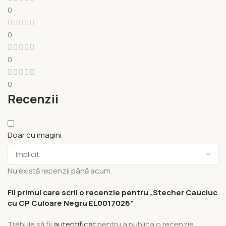
0
0
0
0
Recenzii
Doar cu imagini
Nu există recenzii până acum.
Fii primul care scrii o recenzie pentru „Stecher Cauciuc
cu CP Culoare Negru EL0017026”
Trebuie să fii
autentificat
pentru a publica o recenzie.