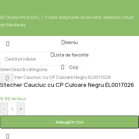
© Ciroka Prod S.R.L. | Toate drepturile rezervate. Website creat
de
Nextway
Meniu
Lista de favorite
Coș
Selectează categoria
Stecher Cauciuc cu CP Culoare Negru EL0017026
9,90
lei
buc
-
+
Adaugă În Coș