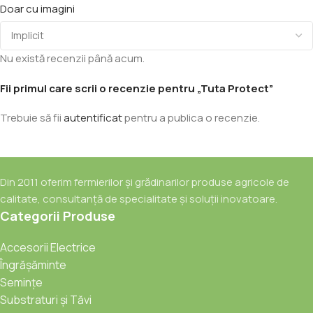
Doar cu imagini
Nu există recenzii până acum.
Fii primul care scrii o recenzie pentru „Tuta Protect”
Trebuie să fii
autentificat
pentru a publica o recenzie.
Din 2011 oferim fermierilor și grădinarilor produse agricole de
calitate, consultanță de specialitate și soluții inovatoare.
Categorii Produse
Accesorii Electrice
Îngrășăminte
Semințe
Substraturi și Tăvi