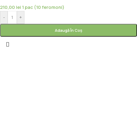
210,00
lei
1 pac (10 feromoni)
-
+
Adaugă În Coș