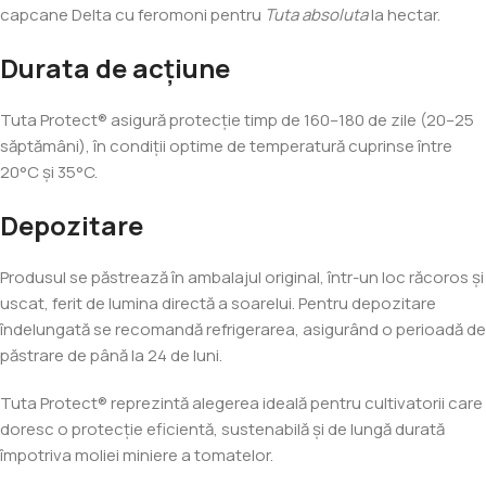
capcane Delta cu feromoni pentru
Tuta absoluta
la hectar.
Durata de acțiune
Tuta Protect® asigură protecție timp de 160–180 de zile (20–25
săptămâni), în condiții optime de temperatură cuprinse între
20°C și 35°C.
Depozitare
Produsul se păstrează în ambalajul original, într-un loc răcoros și
uscat, ferit de lumina directă a soarelui. Pentru depozitare
îndelungată se recomandă refrigerarea, asigurând o perioadă de
păstrare de până la 24 de luni.
Tuta Protect® reprezintă alegerea ideală pentru cultivatorii care
doresc o protecție eficientă, sustenabilă și de lungă durată
împotriva moliei miniere a tomatelor.