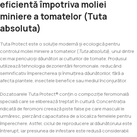
eficientă împotriva moliei
miniere a tomatelor (Tuta
absoluta)
Tuta Protect este o soluție modernă și ecologică pentru
controlul moliei miniere a tomatelor (
Tuta absoluta
), unul dintre
cei mai periculoși dăunători ai culturilor de tomate. Produsul
utilizează tehnologia dezorientării feromonale, reducând
semnificativ împerecherea și înmulțirea dăunătorilor, fără a
afecta plantele, insectele benefice sau mediul înconjurător.
Dozatoarele Tuta Protect® conțin o compoziție feromonală
specială care se eliberează treptat în cultură. Concentrația
ridicată de feromoni creează piste false pe care masculii le
urmăresc, pierzând capacitatea de a localiza femelele pentru
împerechere. Astfel, ciclul de reproducere al dăunătorului este
întrerupt, iar presiunea de infestare este redusă considerabil.