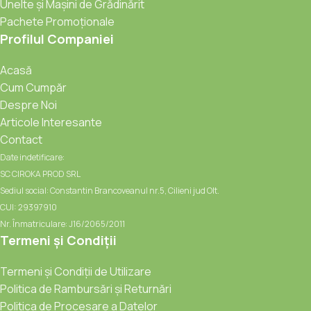
Unelte și Mașini de Grădinărit
Pachete Promoționale
Profilul Companiei
Acasă
Cum Cumpăr
Despre Noi
Articole Interesante
Contact
Date indetificare:
SC CIROKA PROD SRL
Sediul social: Constantin Brancoveanul nr.5, Cilieni jud Olt.
CUI: 29397910
Nr. Înmatriculare: J16/2065/2011
Termeni și Condiții
Termeni și Condiții de Utilizare
Politica de Rambursări și Returnări
Politica de Procesare a Datelor