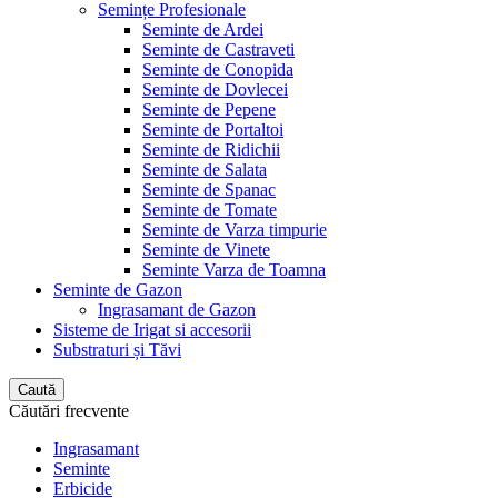
Semințe Profesionale
Seminte de Ardei
Seminte de Castraveti
Seminte de Conopida
Seminte de Dovlecei
Seminte de Pepene
Seminte de Portaltoi
Seminte de Ridichii
Seminte de Salata
Seminte de Spanac
Seminte de Tomate
Seminte de Varza timpurie
Seminte de Vinete
Seminte Varza de Toamna
Seminte de Gazon
Ingrasamant de Gazon
Sisteme de Irigat si accesorii
Substraturi și Tăvi
Caută
Căutări frecvente
Ingrasamant
Seminte
Erbicide