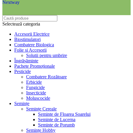
Nextway
Selectează categoria
Accesorii Electrice
Biostimulatori
Combatere Biologica
Folie si Accesorii
Solutii pentru umbrire
Îngrășăminte
Pachete Promoționale
Pesticide
Combatere Rozătoare
Erbicide
Fungicide
Insecticide
Moluscocide
Semințe
Semințe Cereale
Seminte de Floarea Soarelui
Seminte de Lucerna
Seminte de Porumb
Semințe Hobby