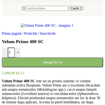
Caută
Prima pagină
/
Pesticide
/
Insecticide
Velum Prime 400 SC
-
+
Adaugă În Coș
2.400,00
lei
1 l
Velum Prime
400 SC
este un un produs sistemic ce contine
substanta activa fluopiram. Velum Prime are o excelenta eficacitate
atat asupra nematozilor (
Meloidogyne spp.
), cat si asupra fainarii
solanaceelor (
Leveillula taurica
) si curcubitaceelor (
Sphaerotheca
fuliginea
). Efectul produsului asupra nematozilor are loc la doar 30
de minute dupa aplicare. Acestia isi pierd mobilitatea, iar dupa