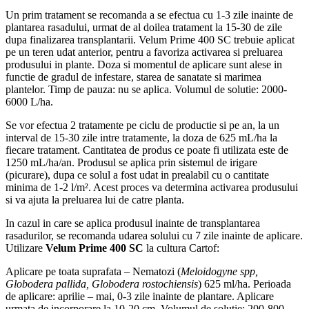
Un prim tratament se recomanda a se efectua cu 1-3 zile inainte de
plantarea rasadului, urmat de al doilea tratament la 15-30 de zile
dupa finalizarea transplantarii. Velum Prime 400 SC trebuie aplicat
pe un teren udat anterior, pentru a favoriza activarea si preluarea
produsului in plante. Doza si momentul de aplicare sunt alese in
functie de gradul de infestare, starea de sanatate si marimea
plantelor. Timp de pauza: nu se aplica. Volumul de solutie: 2000-
6000 L/ha.
Se vor efectua 2 tratamente pe ciclu de productie si pe an, la un
interval de 15-30 zile intre tratamente, la doza de 625 mL/ha la
fiecare tratament. Cantitatea de produs ce poate fi utilizata este de
1250 mL/ha/an. Produsul se aplica prin sistemul de irigare
(picurare), dupa ce solul a fost udat in prealabil cu o cantitate
minima de 1-2 l/m². Acest proces va determina activarea produsului
si va ajuta la preluarea lui de catre planta.
In cazul in care se aplica produsul inainte de transplantarea
rasadurilor, se recomanda udarea solului cu 7 zile inainte de aplicare.
Utilizare
Velum Prime 400 SC
la cultura Cartof:
Aplicare pe toata suprafata – Nematozi (
Meloidogyne spp,
Globodera pallida, Globodera rostochiensis
) 625 ml/ha. Perioada
de aplicare: aprilie – mai, 0-3 zile inainte de plantare. Aplicare
urmata de incorporare la 10-20 cm. Volumul de solutie: 200-800