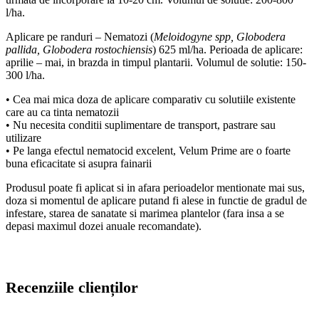
l/ha.
Aplicare pe randuri – Nematozi (
Meloidogyne spp, Globodera
pallida, Globodera rostochiensis
) 625 ml/ha. Perioada de aplicare:
aprilie – mai, in brazda in timpul plantarii. Volumul de solutie: 150-
300 l/ha.
• Cea mai mica doza de aplicare comparativ cu solutiile existente
care au ca tinta nematozii
• Nu necesita conditii suplimentare de transport, pastrare sau
utilizare
• Pe langa efectul nematocid excelent, Velum Prime are o foarte
buna eficacitate si asupra fainarii
Produsul poate fi aplicat si in afara perioadelor mentionate mai sus,
doza si momentul de aplicare putand fi alese in functie de gradul de
infestare, starea de sanatate si marimea plantelor (fara insa a se
depasi maximul dozei anuale recomandate).
Recenziile clienților