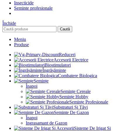
Insecticide
Seminte profesionale
Închide
Caută
Meniu
Produse
Reduceri
Accesorii Electrice
Biostimulatori
Îngrășăminte
Combatere Biologica
Semințe
Înapoi
Semințe Cereale
Semințe Hobby
Semințe Profesionale
Substraturi Și Tăvi
Seminte De Gazon
Înapoi
Ingrasamant de Gazon
Sisteme De Irigat Si