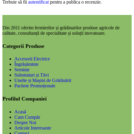
Trebuie să fii
autentificat
pentru a publica o recenzie.
Din 2011 oferim fermierilor și grădinarilor produse agricole de
calitate, consultanță de specialitate și soluții inovatoare.
Categorii Produse
Accesorii Electrice
Îngrășăminte
Semințe
Substraturi și Tăvi
Unelte și Mașini de Grădinărit
Pachete Promoționale
Profilul Companiei
Acasă
Cum Cumpăr
Despre Noi
Articole Interesante
Contact