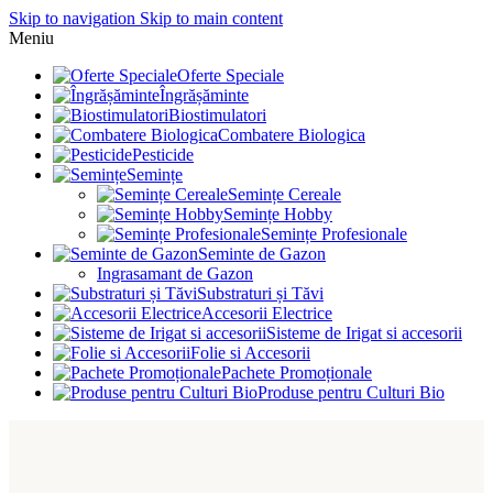
Skip to navigation
Skip to main content
Meniu
Oferte Speciale
Îngrășăminte
Biostimulatori
Combatere Biologica
Pesticide
Semințe
Semințe Cereale
Semințe Hobby
Semințe Profesionale
Seminte de Gazon
Ingrasamant de Gazon
Substraturi și Tăvi
Accesorii Electrice
Sisteme de Irigat si accesorii
Folie si Accesorii
Pachete Promoționale
Produse pentru Culturi Bio