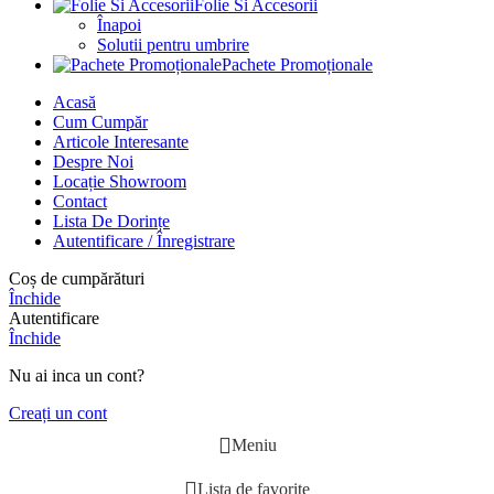
Folie Si Accesorii
Înapoi
Solutii pentru umbrire
Pachete Promoționale
Acasă
Cum Cumpăr
Articole Interesante
Despre Noi
Locație Showroom
Contact
Lista De Dorințe
Autentificare / Înregistrare
Coș de cumpărături
Închide
Autentificare
Închide
Nu ai inca un cont?
Creați un cont
Meniu
Lista de favorite