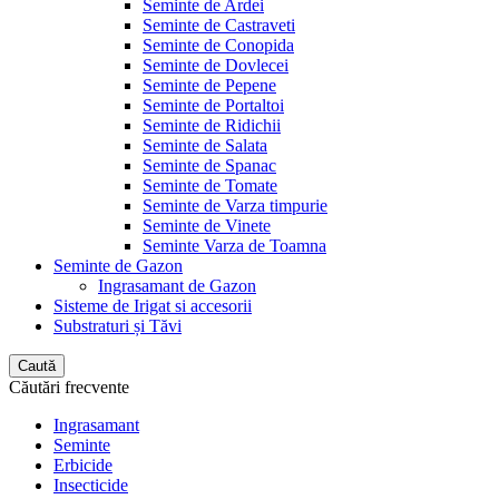
Seminte de Ardei
Seminte de Castraveti
Seminte de Conopida
Seminte de Dovlecei
Seminte de Pepene
Seminte de Portaltoi
Seminte de Ridichii
Seminte de Salata
Seminte de Spanac
Seminte de Tomate
Seminte de Varza timpurie
Seminte de Vinete
Seminte Varza de Toamna
Seminte de Gazon
Ingrasamant de Gazon
Sisteme de Irigat si accesorii
Substraturi și Tăvi
Caută
Căutări frecvente
Ingrasamant
Seminte
Erbicide
Insecticide