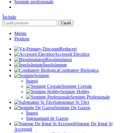
Seminte profesionale
Închide
Caută
Meniu
Produse
Reduceri
Accesorii Electrice
Biostimulatori
Îngrășăminte
Combatere Biologica
Semințe
Înapoi
Semințe Cereale
Semințe Hobby
Semințe Profesionale
Substraturi Și Tăvi
Seminte De Gazon
Înapoi
Ingrasamant de Gazon
Sisteme De Irigat Si
Accesorii