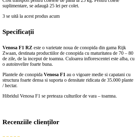
Cost transport pentru coletele de până la 25 kg. Pentru colete
suplimentare, se adaugă 25 lei per colet.
3
se uită la acest produs acum
Specificații
Venosa F1 RZ
este o varietate noua de conopida din gama Rijk
Zwaan, destinata productiilor de conopida cu maturitatea de 70 – 80
de zile, de la inceput de toamna. Culoarea inflorescentei este alba, cu
o autoinvelire foarte buna.
Plantele de conopida
Venosa F1
au o vigoare medie si capatani cu
structura foarte densa si suporta o densitate ridicata de 35.000 plante
/ hectar.
Hibridul Venosa F1 se preteaza culturilor de vara – toamna.
Recenziile clienților