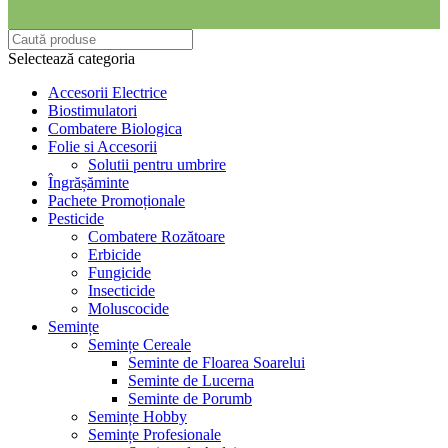
Selectează categoria
Accesorii Electrice
Biostimulatori
Combatere Biologica
Folie si Accesorii
Solutii pentru umbrire
Îngrășăminte
Pachete Promoționale
Pesticide
Combatere Rozătoare
Erbicide
Fungicide
Insecticide
Moluscocide
Semințe
Semințe Cereale
Seminte de Floarea Soarelui
Seminte de Lucerna
Seminte de Porumb
Semințe Hobby
Semințe Profesionale