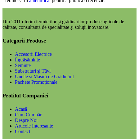
Trebuie să fii
autentificat
pentru a publica o recenzie.
Din 2011 oferim fermierilor și grădinarilor produse agricole de
calitate, consultanță de specialitate și soluții inovatoare.
Categorii Produse
Accesorii Electrice
Îngrășăminte
Semințe
Substraturi și Tăvi
Unelte și Mașini de Grădinărit
Pachete Promoționale
Profilul Companiei
Acasă
Cum Cumpăr
Despre Noi
Articole Interesante
Contact