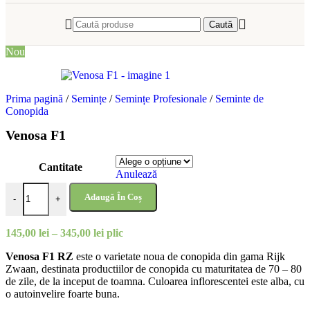
Caută
Nou
Prima pagină
/
Semințe
/
Semințe Profesionale
/
Seminte de
Conopida
Venosa F1
Cantitate
Anulează
Cantitate Venosa F1
Adaugă În Coș
-
+
Interval
145,00
lei
–
345,00
lei
plic
de
Venosa F1 RZ
este o varietate noua de conopida din gama Rijk
prețuri:
Zwaan, destinata productiilor de conopida cu maturitatea de 70 – 80
145,00 lei
de zile, de la inceput de toamna. Culoarea inflorescentei este alba, cu
până
o autoinvelire foarte buna.
la
345,00 lei