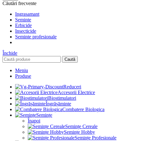
Căutări frecvente
Ingrasamant
Seminte
Erbicide
Insecticide
Seminte profesionale
Închide
Caută
Meniu
Produse
Reduceri
Accesorii Electrice
Biostimulatori
Îngrășăminte
Combatere Biologica
Semințe
Înapoi
Semințe Cereale
Semințe Hobby
Semințe Profesionale