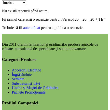
Nu există recenzii până acum.
Fii primul care scrii o recenzie pentru „Verasol 20 – 20 – 20 + TE”
Trebuie să fii
autentificat
pentru a publica o recenzie.
Din 2011 oferim fermierilor și grădinarilor produse agricole de
calitate, consultanță de specialitate și soluții inovatoare.
Categorii Produse
Accesorii Electrice
Îngrășăminte
Semințe
Substraturi și Tăvi
Unelte și Mașini de Grădinărit
Pachete Promoționale
Profilul Companiei