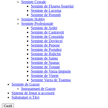
Semințe Cereale
Seminte de Floarea Soarelui
Seminte de Lucerna
Seminte de Porumb
Semințe Hobby
Semințe Profesionale
Seminte de Ardei
Seminte de Castraveti
Seminte de Conopida
Seminte de Dovlecei
Seminte de Pepene
Seminte de Portaltoi
Seminte de Ridichii
Seminte de Salata
Seminte de Spanac
Seminte de Tomate
Seminte de Varza timpurie
Seminte de Vinete
Seminte Varza de Toamna
Seminte de Gazon
Ingrasamant de Gazon
Sisteme de Irigat si accesorii
Substraturi și Tăvi
Caută