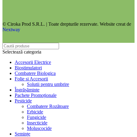
© Ciroka Prod S.R.L. | Toate drepturile rezervate. Website creat de
Nextway
Selectează categoria
Accesorii Electrice
Biostimulatori
Combatere Biologica
Folie si Accesorii
Solutii pentru umbrire
Îngrășăminte
Pachete Promoționale
Pesticide
Combatere Rozătoare
Erbicide
Fungicide
Insecticide
Moluscocide
Semințe