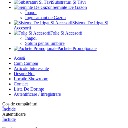
Substraturi Și Tăvi
Seminte De Gazon
Înapoi
Ingrasamant de Gazon
Sisteme De Irigat Si
Accesorii
Folie Si Accesorii
Înapoi
Solutii pentru umbrire
Pachete Promoționale
Acasă
Cum Cumpăr
Articole Interesante
Despre Noi
Locație Showroom
Contact
Lista De Dorințe
Autentificare / Înregistrare
Coș de cumpărături
Închide
Autentificare
Închide