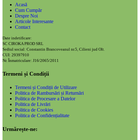
Acasă
Cum Cumpăr
Despre Noi
Articole Interesante
Contact
Date indetificare:
SC CIROKA PROD SRL
Sediul social: Constantin Brancoveanul nr.5, Cilieni jud Olt.
CUI: 29397910
Nr. Înmatriculare: J16/2065/2011
Termeni și Condiții
Termeni și Condiții de Utilizare
Politica de Rambursări și Returnări
Politica de Procesare a Datelor
Politica de Livrări
Politica de Cookies
Politica de Confidențialitate
Urmărește-ne: