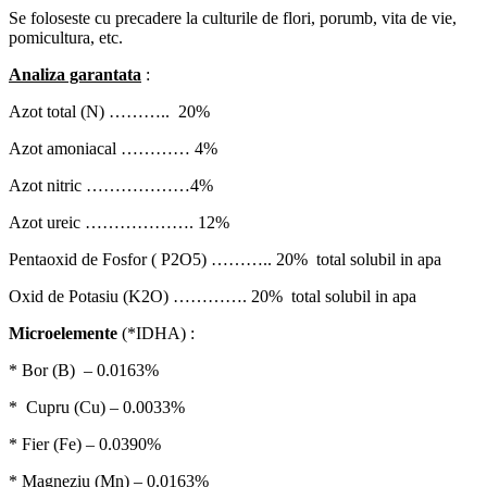
Se foloseste cu precadere la culturile de flori, porumb, vita de vie,
pomicultura, etc.
Analiza garantata
:
Azot total (N) ……….. 20%
Azot amoniacal ………… 4%
Azot nitric ………………4%
Azot ureic ………………. 12%
Pentaoxid de Fosfor ( P2O5) ……….. 20% total solubil in apa
Oxid de Potasiu (K2O) …………. 20% total solubil in apa
Microelemente
(*IDHA) :
* Bor (B) – 0.0163%
* Cupru (Cu) – 0.0033%
* Fier (Fe) – 0.0390%
* Magneziu (Mn) – 0.0163%