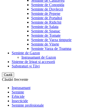
Seminte de Castraveti
Seminte de Conopida
Seminte de Dovlecei
Seminte de Pepene
Seminte de Portaltoi
Seminte de Ridichii
Seminte de Salata
Seminte de Spanac
Seminte de Tomate
Seminte de Varza timpurie
Seminte de Vinete
Seminte Varza de Toamna
Seminte de Gazon
Ingrasamant de Gazon
Sisteme de Irigat si accesorii
Substraturi și Tăvi
Caută
Căutări frecvente
Ingrasamant
Seminte
Erbicide
Insecticide
Seminte profesionale