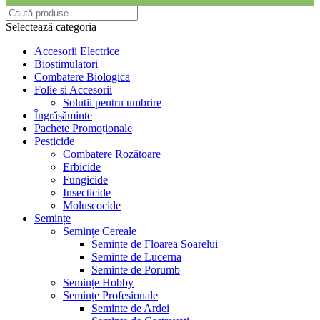
Selectează categoria
Accesorii Electrice
Biostimulatori
Combatere Biologica
Folie si Accesorii
Solutii pentru umbrire
Îngrășăminte
Pachete Promoționale
Pesticide
Combatere Rozătoare
Erbicide
Fungicide
Insecticide
Moluscocide
Semințe
Semințe Cereale
Seminte de Floarea Soarelui
Seminte de Lucerna
Seminte de Porumb
Semințe Hobby
Semințe Profesionale
Seminte de Ardei