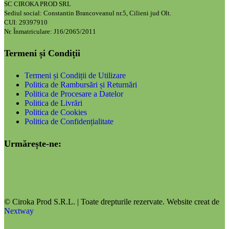
SC CIROKA PROD SRL
Sediul social: Constantin Brancoveanul nr.5, Cilieni jud Olt.
CUI: 29397910
Nr. Înmatriculare: J16/2065/2011
Termeni și Condiții
Termeni și Condiții de Utilizare
Politica de Rambursări și Returnări
Politica de Procesare a Datelor
Politica de Livrări
Politica de Cookies
Politica de Confidențialitate
Urmărește-ne:
© Ciroka Prod S.R.L. | Toate drepturile rezervate. Website creat de
Nextway