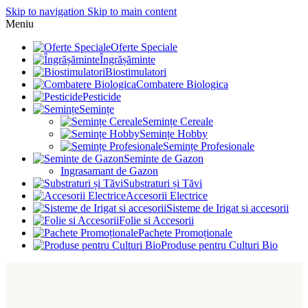
Skip to navigation
Skip to main content
Meniu
Oferte Speciale
Îngrășăminte
Biostimulatori
Combatere Biologica
Pesticide
Semințe
Semințe Cereale
Semințe Hobby
Semințe Profesionale
Seminte de Gazon
Ingrasamant de Gazon
Substraturi și Tăvi
Accesorii Electrice
Sisteme de Irigat si accesorii
Folie si Accesorii
Pachete Promoționale
Produse pentru Culturi Bio