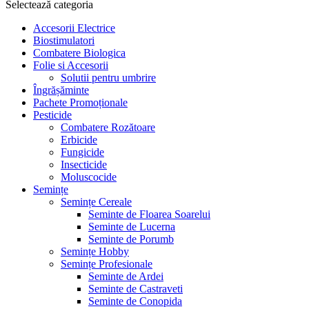
Selectează categoria
Accesorii Electrice
Biostimulatori
Combatere Biologica
Folie si Accesorii
Solutii pentru umbrire
Îngrășăminte
Pachete Promoționale
Pesticide
Combatere Rozătoare
Erbicide
Fungicide
Insecticide
Moluscocide
Semințe
Semințe Cereale
Seminte de Floarea Soarelui
Seminte de Lucerna
Seminte de Porumb
Semințe Hobby
Semințe Profesionale
Seminte de Ardei
Seminte de Castraveti
Seminte de Conopida