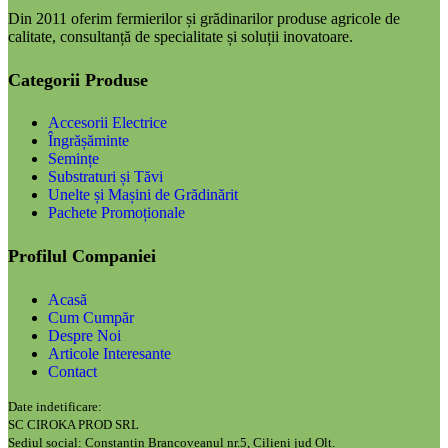
Din 2011 oferim fermierilor și grădinarilor produse agricole de
calitate, consultanță de specialitate și soluții inovatoare.
Categorii Produse
Accesorii Electrice
Îngrășăminte
Semințe
Substraturi și Tăvi
Unelte și Mașini de Grădinărit
Pachete Promoționale
Profilul Companiei
Acasă
Cum Cumpăr
Despre Noi
Articole Interesante
Contact
Date indetificare:
SC CIROKA PROD SRL
Sediul social: Constantin Brancoveanul nr.5, Cilieni jud Olt.