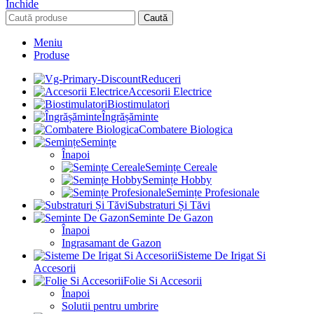
Închide
Caută
Meniu
Produse
Reduceri
Accesorii Electrice
Biostimulatori
Îngrășăminte
Combatere Biologica
Semințe
Înapoi
Semințe Cereale
Semințe Hobby
Semințe Profesionale
Substraturi Și Tăvi
Seminte De Gazon
Înapoi
Ingrasamant de Gazon
Sisteme De Irigat Si
Accesorii
Folie Si Accesorii
Înapoi
Solutii pentru umbrire