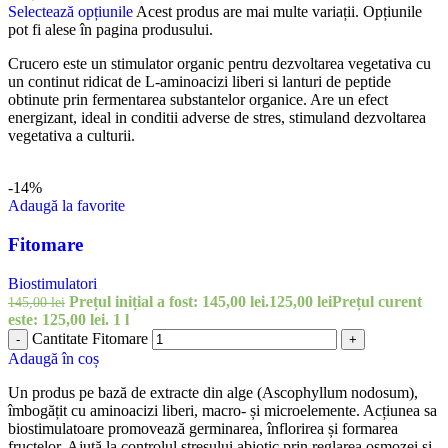
Selectează opțiunile
Acest produs are mai multe variații. Opțiunile
pot fi alese în pagina produsului.
Crucero este un stimulator organic pentru dezvoltarea vegetativa cu
un continut ridicat de L-aminoacizi liberi si lanturi de peptide
obtinute prin fermentarea substantelor organice. Are un efect
energizant, ideal in conditii adverse de stres, stimuland dezvoltarea
vegetativa a culturii.
-14%
Adaugă la favorite
Fitomare
Biostimulatori
Prețul inițial a fost: 145,00 lei.
125,00
lei
Prețul curent
145,00
lei
este: 125,00 lei.
1 l
Cantitate Fitomare
-
+
Adaugă în coș
Un produs pe bază de extracte din alge (Ascophyllum nodosum),
îmbogățit cu aminoacizi liberi, macro- și microelemente. Acțiunea sa
biostimulatoare promovează germinarea, înflorirea și formarea
fructelor. Ajută la controlul stresului abiotic prin reglarea osmozei și