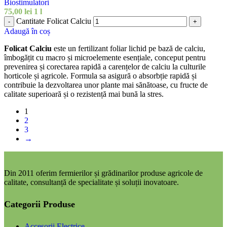
Biostimulatori
75,00
lei
1 l
Cantitate Folicat Calciu
-
+
Adaugă în coș
Folicat Calciu
este un fertilizant foliar lichid pe bază de calciu,
îmbogățit cu macro și microelemente esențiale, conceput pentru
prevenirea și corectarea rapidă a carențelor de calciu la culturile
horticole și agricole. Formula sa asigură o absorbție rapidă și
contribuie la dezvoltarea unor plante mai sănătoase, cu fructe de
calitate superioară și o rezistență mai bună la stres.
1
2
3
→
Din 2011 oferim fermierilor și grădinarilor produse agricole de
calitate, consultanță de specialitate și soluții inovatoare.
Categorii Produse
Accesorii Electrice