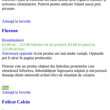
activarea citokininelor. Potrivit pentru utilizare foliară sau/și prin
picurare.
Adaugă la favorite
Florone
Biostimulatori
83,00
lei
–
225,00
lei
Interval de prețuri: 83,00 lei până la
225,00 lei
buc.
Selectează opțiunile
Acest produs are mai multe variații. Opțiunile
pot fi alese în pagina produsului.
Florone este un produs obţinut din hidroliza proteinelor care
stimulează înflorirea, îmbunătăţește îngroșarea tulpinii și micșorează
distanţa dintre internodii având efect de retardant de creștere.
Nou
Adaugă la favorite
Folicat Calciu