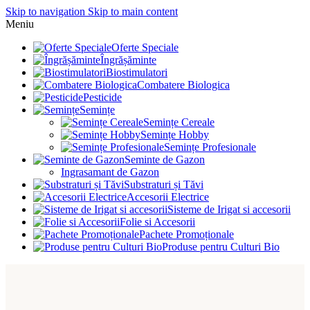
Skip to navigation
Skip to main content
Meniu
Oferte Speciale
Îngrășăminte
Biostimulatori
Combatere Biologica
Pesticide
Semințe
Semințe Cereale
Semințe Hobby
Semințe Profesionale
Seminte de Gazon
Ingrasamant de Gazon
Substraturi și Tăvi
Accesorii Electrice
Sisteme de Irigat si accesorii
Folie si Accesorii
Pachete Promoționale
Produse pentru Culturi Bio