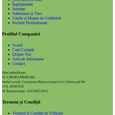
Îngrășăminte
Semințe
Substraturi și Tăvi
Unelte și Mașini de Grădinărit
Pachete Promoționale
Profilul Companiei
Acasă
Cum Cumpăr
Despre Noi
Articole Interesante
Contact
Date indetificare:
SC CIROKA PROD SRL
Sediul social: Constantin Brancoveanul nr.5, Cilieni jud Olt.
CUI: 29397910
Nr. Înmatriculare: J16/2065/2011
Termeni și Condiții
Termeni și Condiții de Utilizare