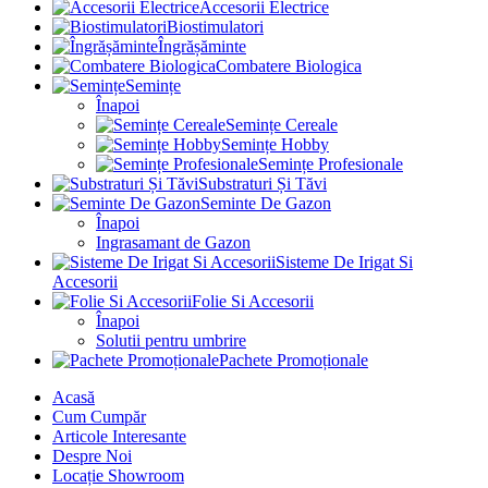
Accesorii Electrice
Biostimulatori
Îngrășăminte
Combatere Biologica
Semințe
Înapoi
Semințe Cereale
Semințe Hobby
Semințe Profesionale
Substraturi Și Tăvi
Seminte De Gazon
Înapoi
Ingrasamant de Gazon
Sisteme De Irigat Si
Accesorii
Folie Si Accesorii
Înapoi
Solutii pentru umbrire
Pachete Promoționale
Acasă
Cum Cumpăr
Articole Interesante
Despre Noi
Locație Showroom