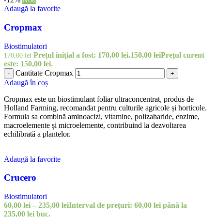
Adaugă la favorite
Cropmax
Biostimulatori
Prețul inițial a fost: 170,00 lei.
150,00
lei
Prețul curent
170,00
lei
este: 150,00 lei.
Cantitate Cropmax
-
+
Adaugă în coș
Cropmax este un biostimulant foliar ultraconcentrat, produs de
Holland Farming, recomandat pentru culturile agricole și horticole.
Formula sa combină aminoacizi, vitamine, polizaharide, enzime,
macroelemente și microelemente, contribuind la dezvoltarea
echilibrată a plantelor.
Adaugă la favorite
Crucero
Biostimulatori
60,00
lei
–
235,00
lei
Interval de prețuri: 60,00 lei până la
235,00 lei
buc.