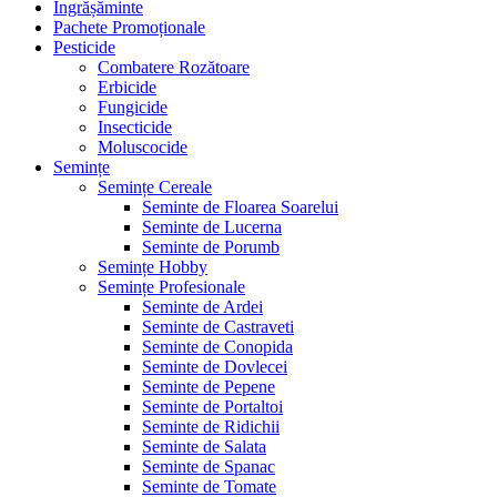
Îngrășăminte
Pachete Promoționale
Pesticide
Combatere Rozătoare
Erbicide
Fungicide
Insecticide
Moluscocide
Semințe
Semințe Cereale
Seminte de Floarea Soarelui
Seminte de Lucerna
Seminte de Porumb
Semințe Hobby
Semințe Profesionale
Seminte de Ardei
Seminte de Castraveti
Seminte de Conopida
Seminte de Dovlecei
Seminte de Pepene
Seminte de Portaltoi
Seminte de Ridichii
Seminte de Salata
Seminte de Spanac
Seminte de Tomate