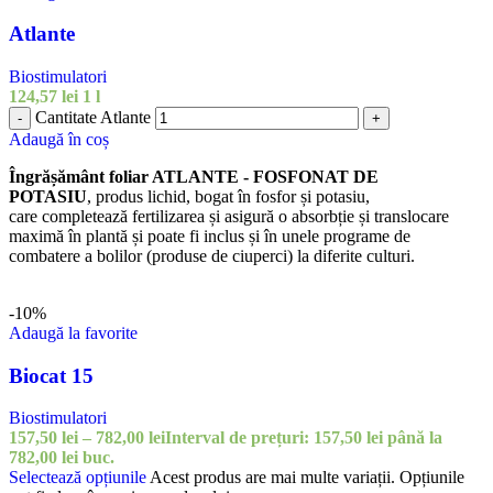
Atlante
Biostimulatori
124,57
lei
1 l
Cantitate Atlante
-
+
Adaugă în coș
Îngrășământ foliar ATLANTE - FOSFONAT DE
POTASIU
, produs lichid, bogat în fosfor și potasiu,
care completează fertilizarea și asigură o absorbție și translocare
maximă în plantă și poate fi inclus și în unele programe de
combatere a bolilor (produse de ciuperci) la diferite culturi.
-10%
Adaugă la favorite
Biocat 15
Biostimulatori
157,50
lei
–
782,00
lei
Interval de prețuri: 157,50 lei până la
782,00 lei
buc.
Selectează opțiunile
Acest produs are mai multe variații. Opțiunile