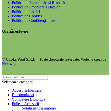
Politica de Rambursări și Returnări
Politica de Procesare a Datelor
Politica de Livrări
Politica de Cookies
Politica de Confidențialitate
Urmărește-ne:
© Ciroka Prod S.R.L. | Toate drepturile rezervate. Website creat de
Nextway
Selectează categoria
Accesorii Electrice
Biostimulatori
Combatere Biologica
Folie si Accesorii
Solutii pentru umbrire