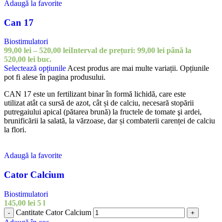
Adaugă la favorite
Can 17
Biostimulatori
99,00
lei
–
520,00
lei
Interval de prețuri: 99,00 lei până la
520,00 lei
buc.
Selectează opțiunile
Acest produs are mai multe variații. Opțiunile
pot fi alese în pagina produsului.
CAN 17 este un fertilizant binar în formă lichidă, care este
utilizat atât ca sursă de azot, cât și de calciu, necesară stopării
putregaiului apical (pătarea brună) la fructele de tomate şi ardei,
brunificării la salată, la vărzoase, dar și combaterii carenței de calciu
la flori.
Adaugă la favorite
Cator Calcium
Biostimulatori
145,00
lei
5 l
Cantitate Cator Calcium
-
+