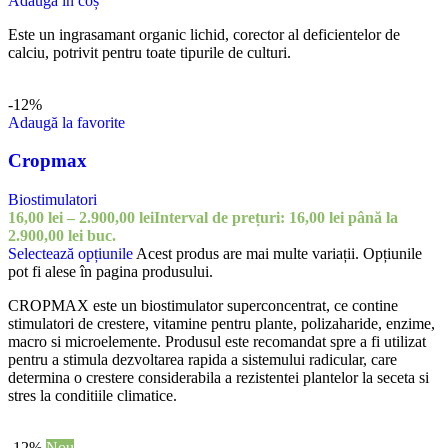
Adaugă în coș
Este un ingrasamant organic lichid, corector al deficientelor de
calciu, potrivit pentru toate tipurile de culturi.
-12%
Adaugă la favorite
Cropmax
Biostimulatori
16,00
lei
–
2.900,00
lei
Interval de prețuri: 16,00 lei până la
2.900,00 lei
buc.
Selectează opțiunile
Acest produs are mai multe variații. Opțiunile
pot fi alese în pagina produsului.
CROPMAX este un biostimulator superconcentrat, ce contine
stimulatori de crestere, vitamine pentru plante, polizaharide, enzime,
macro si microelemente. Produsul este recomandat spre a fi utilizat
pentru a stimula dezvoltarea rapida a sistemului radicular, care
determina o crestere considerabila a rezistentei plantelor la seceta si
stres la conditiile climatice.
-12%
Nou